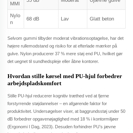
55 dB
Moderat
Ujævne gulve
MMI
Nylo
68 dB
Lav
Glatt beton
n
Selvom gummi tilbyder moderat vibrationsoptagelse, har det
højere rullemodstand og risiko for at efterlade mærker på
gulve. Nylon producerer 37 % mere støj end PU, hvilket gør
det uegnet til sundhedspleje eller åbne kontorer.
Hvordan stille kørsel med PU-hjul forbedrer
arbejdspladskomfort
Stille PU-hjul reducerer kognitiv træthed ved at fjerne
forstyrrende støjdannelser – en afgørende faktor for
produktivitet. Undersøgelser viser, at baggrundsstøj under 50
dB forbedrer opgavenøjagtighed med 18 % i kontormiljøer
(Ergonomi I Dag, 2023). Desuden forhindrer PU’s jævne