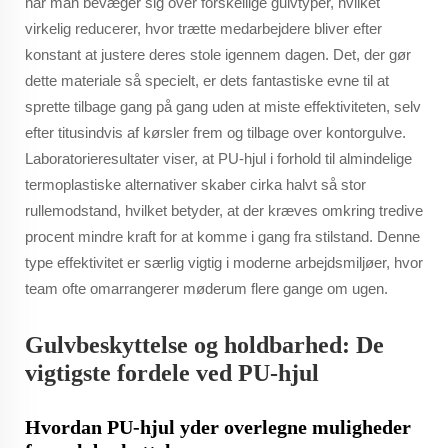
når man bevæger sig over forskellige gulvtyper, hvilket
virkelig reducerer, hvor trætte medarbejdere bliver efter
konstant at justere deres stole igennem dagen. Det, der gør
dette materiale så specielt, er dets fantastiske evne til at
sprette tilbage gang på gang uden at miste effektiviteten, selv
efter titusindvis af kørsler frem og tilbage over kontorgulve.
Laboratorieresultater viser, at PU-hjul i forhold til almindelige
termoplastiske alternativer skaber cirka halvt så stor
rullemodstand, hvilket betyder, at der kræves omkring tredive
procent mindre kraft for at komme i gang fra stilstand. Denne
type effektivitet er særlig vigtig i moderne arbejdsmiljøer, hvor
team ofte omarrangerer møderum flere gange om ugen.
Gulvbeskyttelse og holdbarhed: De
vigtigste fordele ved PU-hjul
Hvordan PU-hjul yder overlegne muligheder