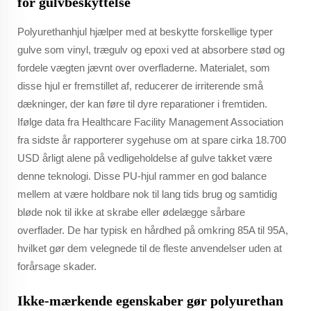
for gulvbeskyttelse
Polyurethanhjul hjælper med at beskytte forskellige typer
gulve som vinyl, trægulv og epoxi ved at absorbere stød og
fordele vægten jævnt over overfladerne. Materialet, som
disse hjul er fremstillet af, reducerer de irriterende små
dækninger, der kan føre til dyre reparationer i fremtiden.
Ifølge data fra Healthcare Facility Management Association
fra sidste år rapporterer sygehuse om at spare cirka 18.700
USD årligt alene på vedligeholdelse af gulve takket være
denne teknologi. Disse PU-hjul rammer en god balance
mellem at være holdbare nok til lang tids brug og samtidig
bløde nok til ikke at skrabe eller ødelægge sårbare
overflader. De har typisk en hårdhed på omkring 85A til 95A,
hvilket gør dem velegnede til de fleste anvendelser uden at
forårsage skader.
Ikke-mærkende egenskaber gør polyurethan