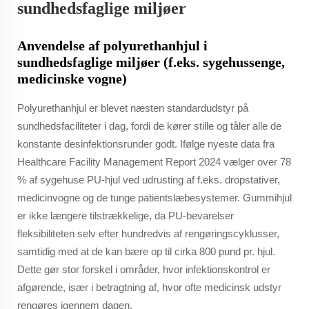
sundhedsfaglige miljøer
Anvendelse af polyurethanhjul i
sundhedsfaglige miljøer (f.eks. sygehussenge,
medicinske vogne)
Polyurethanhjul er blevet næsten standardudstyr på
sundhedsfaciliteter i dag, fordi de kører stille og tåler alle de
konstante desinfektionsrunder godt. Ifølge nyeste data fra
Healthcare Facility Management Report 2024 vælger over 78
% af sygehuse PU-hjul ved udrusting af f.eks. dropstativer,
medicinvogne og de tunge patientslæbesystemer. Gummihjul
er ikke længere tilstrækkelige, da PU-bevarelser
fleksibiliteten selv efter hundredvis af rengøringscyklusser,
samtidig med at de kan bære op til cirka 800 pund pr. hjul.
Dette gør stor forskel i områder, hvor infektionskontrol er
afgørende, især i betragtning af, hvor ofte medicinsk udstyr
rengøres igennem dagen.