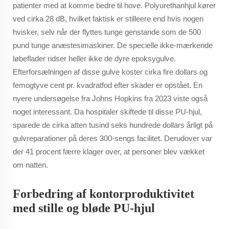
patienter med at komme bedre til hove. Polyurethanhjul kører
ved cirka 28 dB, hvilket faktisk er stilleere end hvis nogen
hvisker, selv når der flyttes tunge genstande som de 500
pund tunge anæstesimaskiner. De specielle ikke-mærkende
løbeflader ridser heller ikke de dyre epoksygulve.
Efterforsælningen af disse gulve koster cirka fire dollars og
femogtyve cent pr. kvadratfod efter skader er opstået. En
nyere undersøgelse fra Johns Hopkins fra 2023 viste også
noget interessant. Da hospitaler skiftede til disse PU-hjul,
sparede de cirka atten tusind seks hundrede dollars årligt på
gulvreparationer på deres 300-sengs facilitet. Derudover var
der 41 procent færre klager over, at personer blev vækket
om natten.
Forbedring af kontorproduktivitet
med stille og bløde PU-hjul