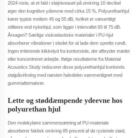
2024 viste, at et fald i støjniveauet på omkring 10 decibel
øger den kognitive ydeevne med cirka 15 %. Polyurethanhjul
kører typisk mellem 45 og 55 dB, hvilket er væsentligt
stilleere end nylonhjul, som ligger i intervallet 65 til 75 dB.
Årsagen? Særlige viskoelastiske materialer i PU-hjul
absorberer vibrationer i stedet for at lade dem sprette rundt.
Ingen irriterende klikkelyd fra kontorstole, der afbryder møder
eller koncentreret arbejde. Ifølge resultaterne fra Material
Acoustics Study reducerer disse polyurethanhjul kontorets
støjpåvirkning med næsten halvdelen sammenlignet med
gummialternativer.
Lette og støddæmpende ydeevne hos
polyurethan hjul
Den molekylære sammensætning af PU-materiale
absorberer faktisk omkring 85 procent af de rystende stød,