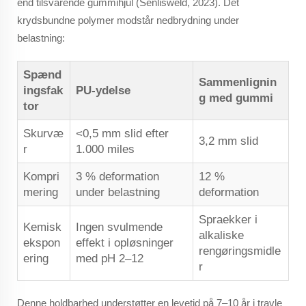
end tilsvarende gummihjul (Senlisweld, 2023). Det
krydsbundne polymer modstår nedbrydning under
belastning:
Spænd
Sammenlignin
ingsfak
PU-ydelse
g med gummi
tor
Skurvæ
<0,5 mm slid efter
3,2 mm slid
r
1.000 miles
Kompri
3 % deformation
12 %
mering
under belastning
deformation
Spraekker i
Kemisk
Ingen svulmende
alkaliske
ekspon
effekt i opløsninger
rengøringsmidle
ering
med pH 2–12
r
Denne holdbarhed understøtter en levetid på 7–10 år i travle