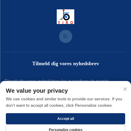
Tilmeld dig vores nyhedsbrev
Tilmeld dig vores nyhedsbrev for at modtage de nyeste
We value your privacy
branchenyt, opdateringer og indsigt fra vores team.
We use cookies and similar tools to provide our services. If you
don't want to accept all cookies, click Personalize cookies.
Tilmeld
Accept all
Personalize cookies