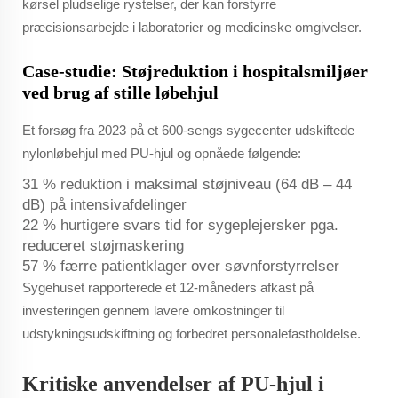
kørsel pludselige rystelser, der kan forstyrre
præcisionsarbejde i laboratorier og medicinske omgivelser.
Case-studie: Støjreduktion i hospitalsmiljøer
ved brug af stille løbehjul
Et forsøg fra 2023 på et 600-sengs sygecenter udskiftede
nylonløbehjul med PU-hjul og opnåede følgende:
31 % reduktion i maksimal støjniveau (64 dB – 44
dB) på intensivafdelinger
22 % hurtigere svars tid for sygeplejersker pga.
reduceret støjmaskering
57 % færre patientklager over søvnforstyrrelser
Sygehuset rapporterede et 12-måneders afkast på
investeringen gennem lavere omkostninger til
udstykningsudskiftning og forbedret personalefastholdelse.
Kritiske anvendelser af PU-hjul i