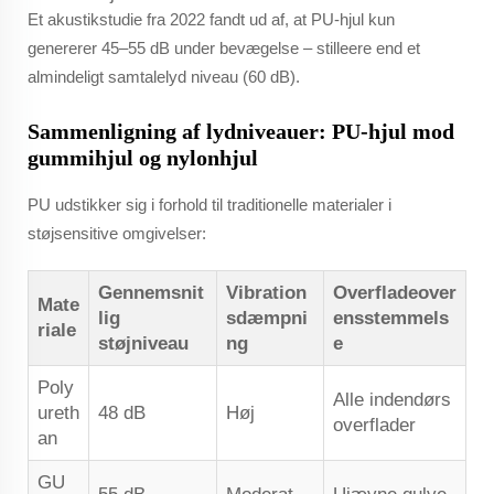
Et akustikstudie fra 2022 fandt ud af, at PU-hjul kun
genererer 45–55 dB under bevægelse – stilleere end et
almindeligt samtalelyd niveau (60 dB).
Sammenligning af lydniveauer: PU-hjul mod
gummihjul og nylonhjul
PU udstikker sig i forhold til traditionelle materialer i
støjsensitive omgivelser:
Gennemsnit
Vibration
Overfladeover
Mate
lig
sdæmpni
ensstemmels
riale
støjniveau
ng
e
Poly
Alle indendørs
ureth
48 dB
Høj
overflader
an
GU