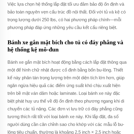
Việc lựa chọn hệ thống lắp đặt tối ưu đảm bảo độ ổn định và
bảo toàn nguyên vẹn cấu trúc đồ nội thất. Đối với tủ và kệ có
trọng lượng dưới 250 lbs, có hai phương pháp chính—mỗi
phương pháp đáp ứng những yêu cầu kết cấu riêng biệt.
Bánh xe gắn mặt bích cho tủ có đáy phẳng và
hệ thống kệ mô-đun
Bánh xe gắn mặt bích hoạt động bằng cách lắp đặt thông qua
một đế hình chữ nhật được cố định bằng bốn bu-lông. Thiết
kế này phân tán trọng lượng trên một diện tích lớn hơn, giúp
ngăn ngừa hiệu quả các điểm ứng suất khó chịu xuất hiện
trên bề mặt ván dăm hoặc laminate. Loại bánh xe này đặc
biệt phát huy ưu thế về độ ổn định theo phương ngang khi di
chuyển các tủ nặng. Các đơn vị lưu trữ có đáy phẳng cũng
tương thích rất tốt với loại bánh xe này. Khi lắp đặt, đa số
người dùng cần căn chỉnh sao cho khớp với các mẫu lỗ bu-
lông tiêu chuẩn, thường là khoảng 2,5 inch × 2,5 inch hoặc