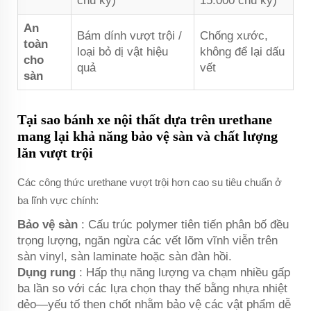
chu kỳ)
15.000 chu kỳ)
An
Bám dính vượt trội /
Chống xước,
toàn
loại bỏ dị vật hiệu
không để lại dấu
cho
quả
vết
sàn
Tại sao bánh xe nội thất dựa trên urethane
mang lại khả năng bảo vệ sàn và chất lượng
lăn vượt trội
Các công thức urethane vượt trội hơn cao su tiêu chuẩn ở
ba lĩnh vực chính:
Bảo vệ sàn
: Cấu trúc polymer tiên tiến phân bố đều
trọng lượng, ngăn ngừa các vết lõm vĩnh viễn trên
sàn vinyl, sàn laminate hoặc sàn đàn hồi.
Dụng rung
: Hấp thụ năng lượng va chạm nhiều gấp
ba lần so với các lựa chọn thay thế bằng nhựa nhiệt
dẻo—yếu tố then chốt nhằm bảo vệ các vật phẩm dễ