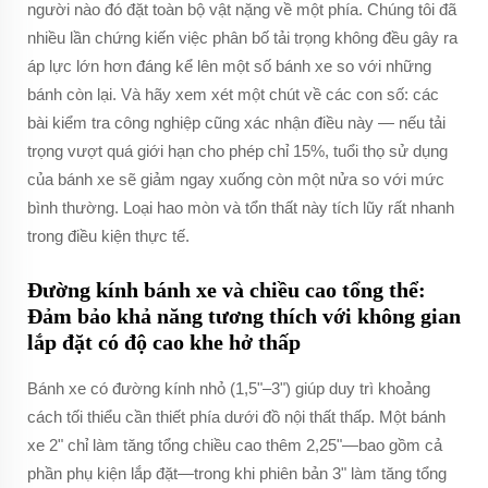
người nào đó đặt toàn bộ vật nặng về một phía. Chúng tôi đã
nhiều lần chứng kiến việc phân bố tải trọng không đều gây ra
áp lực lớn hơn đáng kể lên một số bánh xe so với những
bánh còn lại. Và hãy xem xét một chút về các con số: các
bài kiểm tra công nghiệp cũng xác nhận điều này — nếu tải
trọng vượt quá giới hạn cho phép chỉ 15%, tuổi thọ sử dụng
của bánh xe sẽ giảm ngay xuống còn một nửa so với mức
bình thường. Loại hao mòn và tổn thất này tích lũy rất nhanh
trong điều kiện thực tế.
Đường kính bánh xe và chiều cao tổng thể:
Đảm bảo khả năng tương thích với không gian
lắp đặt có độ cao khe hở thấp
Bánh xe có đường kính nhỏ (1,5"–3") giúp duy trì khoảng
cách tối thiểu cần thiết phía dưới đồ nội thất thấp. Một bánh
xe 2" chỉ làm tăng tổng chiều cao thêm 2,25"—bao gồm cả
phần phụ kiện lắp đặt—trong khi phiên bản 3" làm tăng tổng