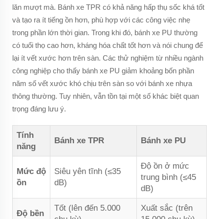
lăn mượt mà. Bánh xe TPR có khả năng hấp thụ sốc khá tốt
và tạo ra ít tiếng ồn hơn, phù hợp với các công việc nhẹ
trong phần lớn thời gian. Trong khi đó, bánh xe PU thường
có tuổi thọ cao hơn, kháng hóa chất tốt hơn và nói chung để
lại ít vết xước hơn trên sàn. Các thử nghiệm từ nhiều ngành
công nghiệp cho thấy bánh xe PU giảm khoảng bốn phần
năm số vết xước khó chịu trên sàn so với bánh xe nhựa
thông thường. Tuy nhiên, vẫn tồn tại một số khác biệt quan
trọng đáng lưu ý.
Tính
Bánh xe TPR
Bánh xe PU
năng
Độ ồn ở mức
Mức độ
Siêu yên tĩnh (≤35
trung bình (≤45
ồn
dB)
dB)
Tốt (lên đến 5.000
Xuất sắc (trên
Độ bền