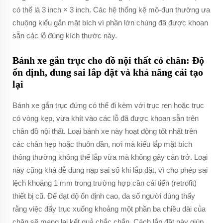
có thể là 3 inch × 3 inch. Các hệ thống kệ mô-đun thường ưa
chuộng kiểu gắn mặt bích vì phần lớn chúng đã được khoan
sẵn các lỗ đúng kích thước này.
Bánh xe gắn trục cho đồ nội thất có chân: Độ
ổn định, dung sai lắp đặt và khả năng cải tạo
lại
Bánh xe gắn trục đứng có thể đi kèm với trục ren hoặc trục
có vòng kẹp, vừa khít vào các lỗ đã được khoan sẵn trên
chân đồ nội thất. Loại bánh xe này hoạt động tốt nhất trên
các chân hẹp hoặc thuôn dần, nơi mà kiểu lắp mặt bích
thông thường không thể lắp vừa mà không gây cản trở. Loại
này cũng khá dễ dung nạp sai số khi lắp đặt, vì cho phép sai
lệch khoảng 1 mm trong trường hợp cần cải tiến (retrofit)
thiết bị cũ. Để đạt độ ổn định cao, đa số người dùng thấy
rằng việc đẩy trục xuống khoảng một phần ba chiều dài của
chân sẽ mang lại kết quả chắc chắn. Cách lắp đặt này giúp