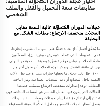
اختيار عجلة الدوران المُتحوِّلة المناسبة:
مقايضات سعة التحميل والقفل والملف
الشخصي
عجلات الدوران المُتحوِّلة عالية السعة مقابل
العجلات منخفضة الارتفاع: مطابقة الشكل مع
الوظيفة
ما يُحقِّق أفضل أداءٍ يعتمد فعليًّا على المهمة المطلوب إنجازها.
ففي التطبيقات التي تتطلب قوة رفع جوهرية، يزوِّد المصنِّعون
عادةً العجلات بأقواس فولاذية مُعزَّزة وطبقة سطحية من البولي
يوريثان فائقة السُمك. ويمكن لهذه العجلات أن تحمِل أكثر من
١٠٠٠ رطل لكل عجلة، ما يجعلها خيارات ممتازة عند نقل الآلات
الثقيلة داخل المصانع أو دعم المنصات الصناعية. ومن الناحية
المقابلة، توجد إصدارات منخفضة الارتفاع مصمَّمة خصيصًا
للحالات التي يكون فيها العامل الحاسم هو المساحة المتاحة. فهي
تحتاج إلى ارتفاع حرّ فقط يبلغ نحو ثلاث بوصات أسفلها، وذلك
بفضل أقطار العجلات الأصغر ومحامل التحكُّم الدقيقة المُصقولة