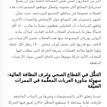
أكبر من المخزون ضمن نفس المساحة الكلية دون أن يصبح
استرجاع البضائع أكثر صعوبة. ويُفضِّل موظفو المستودعات هذه
العجلات خصوصًا في مناطق التجميع المزدحمة، حيث يتعيَّن
عليهم باستمرار نقل البضائع حول الأشخاص والمعدات الأخرى.
وتُظهر الدراسات أن العاملين يقطعون مشيًا ما يقارب ٤٠٪ أقل
إجمالًا مقارنةً باستخدام العجلات الثابتة العادية. كما أن مادة
البولي يوريثان المصنوعة منها هذه العجلات تحمي الأرضيات من
التلف، مع قدرتها على تحمل أوزان تتجاوز ١٥٠٠ رطل لكل عجلة.
ولهذا فإنها مثالية للعمليات سريعة الحركة التي تتطلب فيها
المعدات الآلية حركةً موثوقةً دون إلحاق الضرر بمواد الأرضيات
الباهظة.
التنقُّل في القطاع الصحي وغرف النظافة العالية:
سهولة مناورة العربات المعقَّمة في الممرات
الضيِّقة
عندما يتعلق الأمر بالمستشفيات وغيرها من البيئات الخاضعة
للرقابة، فإننا ببساطة لا نستطيع التحمُّلَ حالاتٍ يُعيق فيها الحركةُ