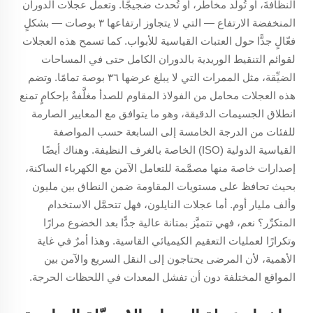
النظافةَ، أو تُولِّد مخاطر، أو تُحدث ضجيجًا. وتعمل عجلات الدوران
المنخفضة الارتفاع — التي لا يتجاوز ارتفاعها ٣ بوصات — بشكلٍ
فعّالٍ جدًّا حول العتبات القياسية للأبواب. كما تسمح هذه العجلات
لقوائم التنقيط الوريدية بالدوران الكامل حتى في المساحات
الضيِّقة، مثل الممرات التي لا يبلغ عرضها ٣٦ بوصة تمامًا. وتضم
هذه العجلات محامل من الفولاذ المقاوم للصدأ مغلَّفةٌ بإحكامٍ تمنع
انطلاق الجسيمات الدقيقة، وهو ما يتوافق مع المعايير الصارمة
للفئات من الدرجة الخامسة إلى السابعة حسب المواصفة
القياسية الدولية (ISO) الخاصة بالغرف النظيفة. وهناك أيضًا
إصدارات خاصة منها مصمَّمة للتعامل الآمن مع الكهرباء الساكنة،
بحيث تحافظ على مستويات المقاومة ضمن النطاق بين مليون
وألف مليار أوم. أما عجلات النايلون، فهل تتحمَّل الاستخدام
المتكرِّر؟ نعم، فهي تتميَّز بمتانة عالية جدًّا بعد الخضوع مرارًا
وتكرارًا لعمليات التعقيم الكيميائي القاسية. وهذا أمرٌ في غاية
الأهمية، لأن المرضى يحتاجون إلى النقل السريع والآمن بين
المواقع المختلفة دون أن تفشل المعدات في اللحظات الحرجة.