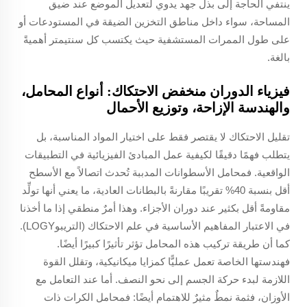
ينتفي الحاجة إلى بذل جهد يدوي لتعديل الموضع عند ضيق
المساحة، سواء داخل مناطق التخزين الضيقة في المستودعات أو
على طول الممرات المستشفية حيث يكتسب كل سنتيمتر أهميةً
بالغة.
فيزياء الدوران منخفض الاحتكاك: أنواع المحامل،
والهندسة الإزاحة، وتوزيع الأحمال
تقليل الاحتكاك لا يقتصر فقط على اختيار المواد المناسبة، بل
يتطلب فهمًا دقيقًا لكيفية عمل المبادئ الفيزيائية في التطبيقات
الواقعية. فمحامل الأسطوانات المدببة تُحدث اتصالاً مع الأسطح
أقل بنسبة 40% تقريبًا مقارنةً بالبطانات العادية، ما يعني أنها تولِّد
مقاومةً أقل بكثير عند دوران الأجزاء. وهذا أمرٌ منطقي إذا ما أخذنا
في الاعتبار المفاهيم الأساسية في علم الاحتكاك (التريبوLOGY).
كما أن طريقة تركيب هذه المحامل تؤثر تأثيرًا كبيرًا أيضًا.
فهندستها الخاصة تعمل عمليًّا كمزايا ميكانيكية، وتقلل القوة
اللازمة لبدء حركة الجسم إلى نحو النصف. أما عند التعامل مع
الأوزان، فثمة نمطٌ مثيرٌ للاهتمام أيضًا: فمحامل الكرات ذات