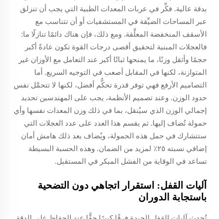
بدقة عالية. فكِّر في عربات المعدات الطبية التي يجب أن تنزلق
عبر المساحات الضيِّقة في المستشفيات أو أن تتناسب مع
الأسقف المنخفضة المعلَّقة. ومع ذلك، فإن هناك دائمًا تنازلًا ما:
فالعجلات المبنية لتحقيق أقصى درجات القوة تكون عادةً أكبر
حجمًا وأثقل وزنًا، ما يمنحها ثباتًا أكبر عند التعامل مع الأوزان غير
المتوازنة، لكنها في المقابل أصعب في التوجيه السريع. أما
التصاميم الأرفع فهي توفر قدرة تحكُّم أفضل، لكنها لا تتحمَّل نفس
حدود الوزن. وعند تصميم الأنظمة، يجب على المهندسين تحديد
إجمالي الوزن الذي سيُنقل، بما في ذلك وزن المعدات نفسها وأي
حمولة تُضاف إليها. ثم يقسم هذا العدد على عدد العجلات التي
ستتشارك في حمل هذه الحمولة، ويُضاف بعد ذلك هامش أمان
إضافي نسبته ٢٥٪ لمزيد من الضمان. وهذه الحسبة البسيطة
تساعد في الوقاية من الفشل المبكر في المستقبل.
آليات القفل: استقرار اتجاهي دون التضحية
باستجابة الدوران
تُحدث آليات القفل الجيدة فرقًا كبيرًا حقًّا عند الحفاظ على الدقة