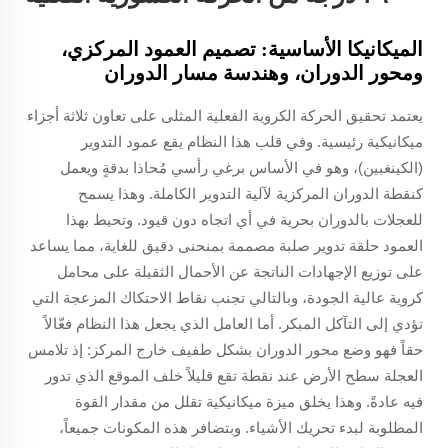
الميكانيكا الأساسية: تصميم العمود المركزي،
ومحور الدوران، وهندسة مسار الدوران
يعتمد تحقيق الحركة الكروية الفعلية المثلى على تعاون ثلاثة أجزاء
ميكانيكية رئيسية. وفي قلب هذا النظام يقع عمود التدوير
(الكينغبين)، وهو في الأساس برغي رأسي مُحاذا بدقةٍ ويعمل
كنقطة الدوران المركزية لآلية التدوير الكاملة. وهذا يسمح
للعجلات بالدوران بحرية في أي اتجاه دون قيود. وتحيط بهذا
العمود حلقة تدوير صلبة مصممة بمنحنى دقيق للغاية، مما يساعد
على توزيع الإجهادات الناتجة عن الأحمال الثقيلة على محامل
كروية عالية الجودة، وبالتالي تجنب نقاط الاحتكاك المزعجة التي
تؤدي إلى التآكل المبكر. أما العامل الذي يجعل هذا النظام فعّالاً
حقاً فهو وضع محور الدوران بشكل طفيف خارج المركز: إذ تلامس
العجلة سطح الأرض عند نقطة تقع قليلاً خلف الموقع الذي تدور
فيه عادةً. وهذا يخلق ميزة ميكانيكية تقلل من مقدار القوة
المطلوبة لبدء تحريك الأشياء. وبتضافر هذه المكونات جميعاً،