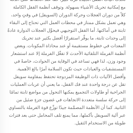
مع إمكانية تحريك الأشياء بسهولة. وتوقف أنظمة القفل الكاملة
كلاً من دوران العجلات وحركة الدوران (السويفل) في وقتٍ واحد،
وهي تعمل بشكل ممتاز في محطات العمل التي تحتاج إلى البقاء
ثابتة في أماكنها. أما القفل التوجيهي فيحوِّل العجلات الدوارة عادةً
إلى وحدات ثابتة، ما يوفِّر استقرارًا أفضل بكثير عند تحريك
المعدات في خطوط مستقيمة أو عند محاذاة المكونات. وبعض
أنظمة الفرملة التلقائية الأحدث لا تفعِّل الفرملة إلا عند استشعار
وجود وزن، لذا فهي تساعد في الوقاية من الحوادث، خاصةً في
المستشفيات والعيادات حيث تكون السلامة أمرًا بالغ الأهمية.
وأفضل الآليات ذات الوظيفة المزدوجة تحتفظ بمقاومة سويفل
تقل عن درجة واحدة عند فك القفل، ما يعني أن عربات العمليات
الجراحية أو طاولات التجميع يمكنها التحول من مواضع ثابتة تمامًا
إلى حركة سلسة متعددة الاتجاهات في غضون جزءٍ ضئيل من
الثانية. كما أن الأنظمة المصمَّمة جيدًا توزِّع قوة الفرملة بالتساوي
عبر آلية السويفل بأكملها، مما يمنع تلف المحامل حتى بعد فترات
طويلة من الاستخدام الثقيل.