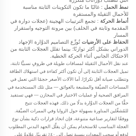
التي تتطلب دورانات متكررة
نمط الحمل
: غالبًا ما تكون التكوينات الثابتة مناسبة
للأحمال الثقيلة والمستقرة
أنماط الحركة
: تجمع الترتيبات الهجينة (عجلات دوارة في
المقدمة وثابتة في الخلف) بين مرونة التوجيه واستقرار
المسار
الحفاظ على الأرضيات
تُوزِّع التصاميم الدوَّارة الإجهاد
الدوراني بشكل أكثر توازنًا؛ بينما تقلل العجلات الثابتة من
الاحتكاك الجانبي أثناء الحركة الخطية.
عند نقل الأحمال الثقيلة لمسافات طويلة في ظروفٍ نسبيًّا ثابتة،
تميل العجلات الثابتة إلى أن تكون أكثر كفاءة في استهلاك الطاقة
وتتطلب صيانة أقل تكرارًا. أما الآلات الأصغر حجمًا التي تعمل في
المساحات الضيِّقة والمشبعة بالعوائق — مثل تلك المستخدمة في
المرافق الصحية أو عمليات الاختيار في المخازن — فهي تستفيد
حقًّا من العجلات الدوَّارة بدلًا من ذلك. فهذه العجلات تتيح
للمُشغِّلين المناورة بسهولة حول الزوايا وفي الممرات الضيِّقة.
ووفقًا لتقارير صناعية متنوعة، فإن اتخاذ قرارات ذكية بشأن نوع
العجلة المناسب للاستخدام يمكن أن يقلِّل الجهد البدني المطلوب
لدفع أو سحب المعدات بنسبة تصل إلى ٤٠٪ تقريبًا. علاوةً على