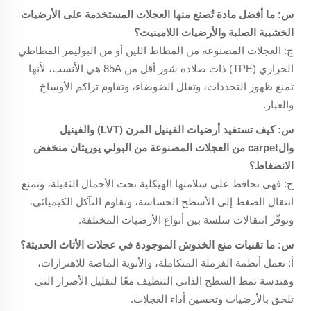
س: ما أفضل مادة تُصنع منها العجلات المستخدمة على الأرضيات
الخشبية الصلبة والأرضيات اللامينيت؟
ج: العجلات المصنوعة من المطاط اللين أو من البوليمر المطاطي
الحراري (TPE) ذات صلادة شور أقل من 85A هي الأنسب، لأنها
تمنع ظهور التخددات، وتقلل الضوضاء، وتقاوم تراكم الأوساخ
والغبار.
س: كيف تستفيد أرضيات الفينيل المرن (LVT) والفينيل
والcarpet من العجلات المصنوعة من البولي يوريثان منخفض
الانضغاط؟
ج: فهي تحافظ على سلامتها الهيكلية تحت الأحمال الثقيلة، وتمنع
انتقال الضغط إلى الأسطح الحساسة، وتقاوم التآكل الكيميائي،
وتوفّر انتقالات سلسة بين أنواع الأرضيات المختلفة.
س: ما تقنيات منع الخدوش الموجودة في عجلات الأثاث الحديثة؟
أ: تعمل أنظمة الفرملة المتكاملة، والأنوية الماصة للاهتزازات،
وهندسة نمط السطح الذاتي التنظيف معًا لتقليل الأضرار التي
تلحق بالأرضيات وتحسين أداء العجلات.