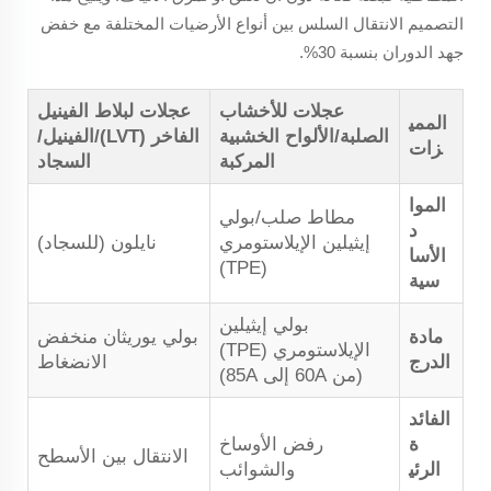
التصميم الانتقال السلس بين أنواع الأرضيات المختلفة مع خفض
جهد الدوران بنسبة 30%.
عجلات للأخشاب
عجلات لبلاط الفينيل
الممي
الصلبة/الألواح الخشبية
الفاخر (LVT)/الفينيل/
زات
المركبة
السجاد
الموا
مطاط صلب/بولي
د
إيثيلين الإيلاستومري
نايلون (للسجاد)
الأسا
(TPE)
سية
بولي إيثيلين
مادة
بولي يوريثان منخفض
الإيلاستومري (TPE)
الدرج
الانضغاط
(من 60A إلى 85A)
الفائد
ة
رفض الأوساخ
الانتقال بين الأسطح
الرئي
والشوائب