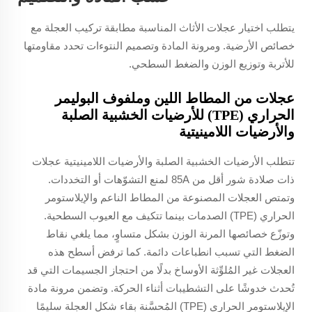
يتطلب اختيار عجلات الأثاث المناسبة مطابقة تركيب العجلة مع
خصائص الأرضية. ومرونة المادة وتصميم النتوءات تحدد مقاومتها
للأتربة وتوزيع الوزن والضغط السطحي.
عجلات من المطاط اللين وملفوف البوليمر
الحراري (TPE) للأرضيات الخشبية الصلبة
والأرضيات اللامينيتية
تتطلب الأرضيات الخشبية الصلبة والأرضيات اللامينيتية عجلات
ذات صلادة شور أقل من 85A لمنع التشوّهات أو التخددات.
وتمتص العجلات المصنوعة من المطاط الناعم والإيلاستومر
الحراري (TPE) الصدمات بينما تتكيف مع العيوب السطحية.
وتوزّع خصائصها المرنة الوزن بشكل متساوٍ، مما يلغي نقاط
الضغط التي تسبب انطباعات دائمة. كما ترفض أسطح هذه
العجلات غير المُلوِّثة الأوساخ بدلًا من احتجاز الجسيمات التي قد
تُحدث خدوشًا على التشطيبات أثناء الحركة. وتضمن مرونة مادة
الإيلاستومر الحراري (TPE) المُحسَّنة بقاء شكل العجلة سليمًا