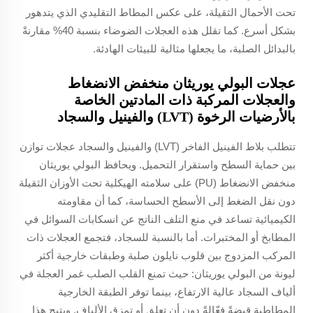
تحت الأحمال الثقيلة، على عكس المطاط التقليدي الذي يتدهور
بشكل أسرع. كما تقلل هذه العجلات الضوضاء بنسبة 40% مقارنةً
بالبدائل الصلبة، ما يجعلها مثالية للبيئات الهادئة.
عجلات البولي يوريثان منخفض الانضغاط
والعجلات المركبة ذات المادتين الخاصة
بالأرضيات الرخوة (LVT) والفينيل والسجاد
تتطلب بلاط الفينيل الفاخر (LVT) والفينيل والسجاد عجلات توازن
بين حماية السطح واستقرار التحميل. ويحافظ البولي يوريثان
منخفض الانضغاط (PU) على سلامته الهيكلية تحت الأوزان الثقيلة
دون نقل الضغط إلى الأسطح الحساسة، كما أن مقاومته
الكيميائية تساعد في منع التلف الناتج عن انسكابات السوائل في
المطابخ أو المختبرات. أما بالنسبة للسجاد، فتجمع العجلات ذات
المركب المزدوج بين قلوب نايلون صلبة وطبقات خارجية أكثر
ليونة من البولي يوريثان: حيث تمنع القلب الصلب غمر العجلة في
ألياف السجاد عالية الارتفاع، بينما توفر الطبقة الخارجية
المطاطية قبضةً فعّالةً دون أن تعلق أو تمزق الألياف. ويتيح هذا