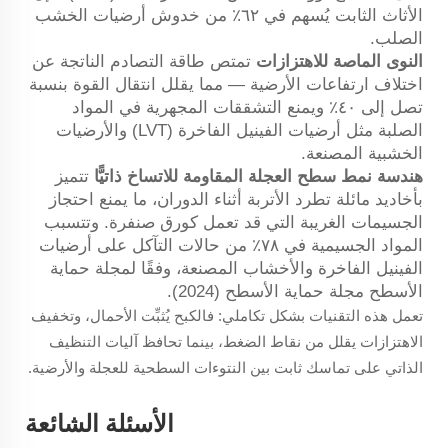
الأثاث الثابت يُسهم في ٦٢٪ من خدوش أرضيات الخشب
الصلب.
النوى الماصة للاهتزازات
تمتص طاقة التصادم الناتجة عن
اختلاف ارتفاعات الأرضية — مما يقلل انتقال القوة بنسبة
تصل إلى ٤٠٪ ويمنع التشققات المجهرية في المواد
الصلبة مثل أرضيات الفينيل الفاخرة (LVT) والأرضيات
الخشبية المصنعة.
هندسة نمط سطح العجلة المقاومة للاتساخ ذاتيًّا
تتميز
بأخاديد مائلة تطرد الأتربة أثناء الدوران، ما يمنع احتجاز
الجسيمات الغريبة التي قد تعمل كورق صنفرة. وتتسبب
المواد الجسيمية في ٧٨٪ من حالات التآكل على أرضيات
الفينيل الفاخرة والأخشاب المصنعة، وفقًا لمجلة حماية
الأسطح
مجلة حماية الأسطح
(2024).
تعمل هذه التقنيات بشكل تكاملي: فالكبح يُثبِّت الأحمال، وتخفيف
الاهتزازات يقلل من نقاط الضغط، بينما تحافظ آليات التنظيف
الذاتي على تماسك ثابت بين النتوءات السطحية للعجلة والأرضية.
الأسئلة الشائعة