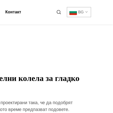
Контакт
BG
лни колела за гладко
проектирани така, че да подобрят
щото време предпазват подовете.