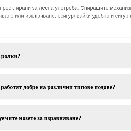
 проектирани за лесна употреба. Спиращите механизм
чване или изключване, осигурявайки удобно и сигур
 ролки?
работят добре на различни типове подове?
уемите нозете за изравняване?