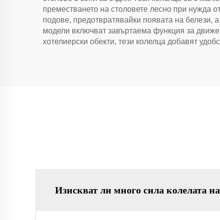
преместването на столовете лесно при нужда от
подове, предотвратявайки появата на белези, а
модели включват завъртаема функция за движен
хотелиерски обекти, тези колелца добавят удоб
Изискват ли много сила колелата н