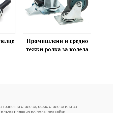
лелце
Промишлени и средно
тежки ролка за колела
а трапезни столове, офис столове или за
е плъзгат плавно по пода, правейки