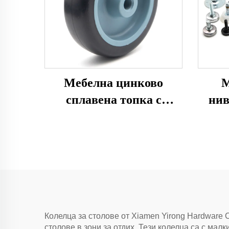
Мебелна цинково
М
сплавена топка с
нив
ротационно колело
Колелца за столове от Xiamen Yirong Hardware C
столове в зони за отдих. Тези колелца са с мал