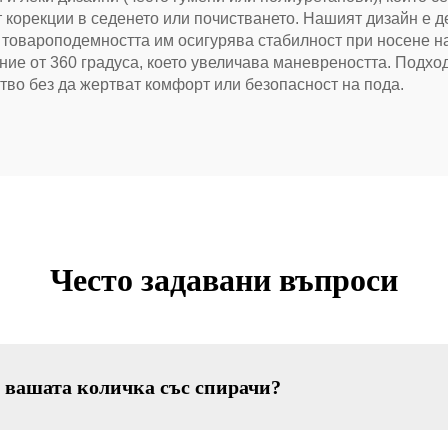
 корекции в седенето или почистването. Нашият дизайн е 
 товароподемността им осигурява стабилност при носене на 
ие от 360 градуса, което увеличава маневреността. Подх
ство без да жертват комфорт или безопасност на пода.
Често задавани въпроси
а вашата количка със спирачи?