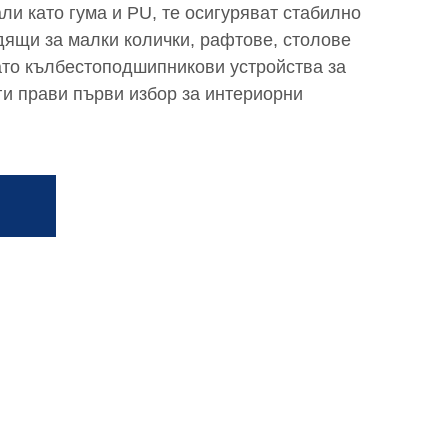
и като гума и PU, те осигуряват стабилно
дящи за малки колички, рафтове, столове
ато кълбестоподшипникови устройства за
ги прави първи избор за интериорни