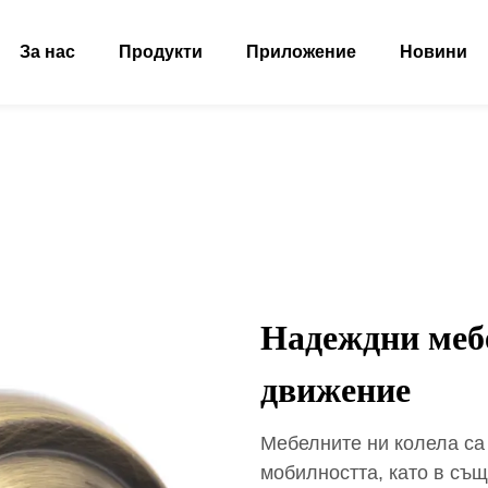
За нас
Продукти
Приложение
Новини
Надеждни мебе
движение
Мебелните ни колела са 
мобилността, като в съ