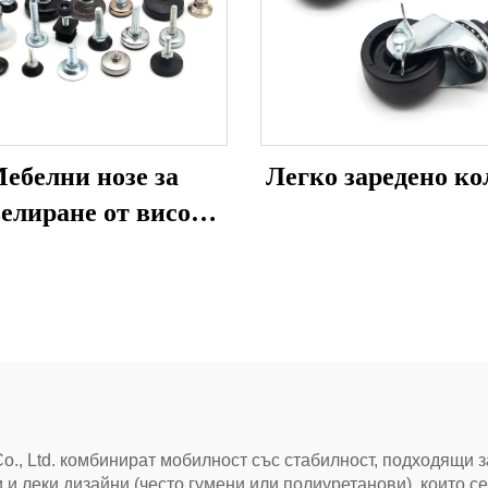
ебелни нозе за
Легко заредено ко
елиране от висок
клас
o., Ltd. комбинират мобилност със стабилност, подходящи з
ки и леки дизайни (често гумени или полиуретанови), които с