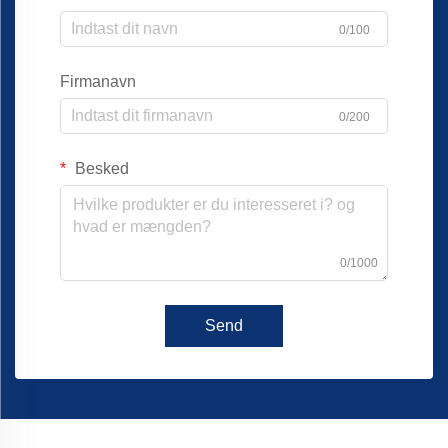
0/100
Firmanavn
0/200
Besked
0/1000
Send