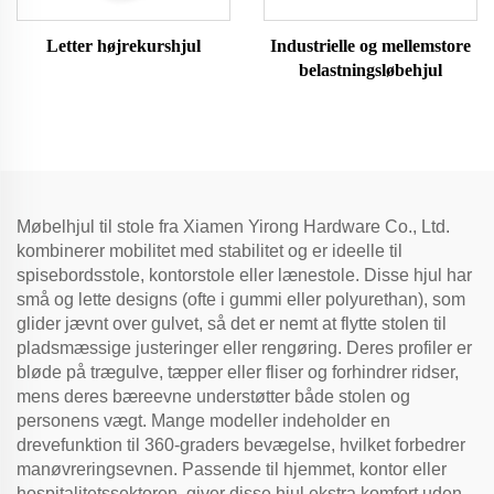
Letter højrekurshjul
Industrielle og mellemstore
belastningsløbehjul
Møbelhjul til stole fra Xiamen Yirong Hardware Co., Ltd.
kombinerer mobilitet med stabilitet og er ideelle til
spisebordsstole, kontorstole eller lænestole. Disse hjul har
små og lette designs (ofte i gummi eller polyurethan), som
glider jævnt over gulvet, så det er nemt at flytte stolen til
pladsmæssige justeringer eller rengøring. Deres profiler er
bløde på trægulve, tæpper eller fliser og forhindrer ridser,
mens deres bæreevne understøtter både stolen og
personens vægt. Mange modeller indeholder en
drevefunktion til 360-graders bevægelse, hvilket forbedrer
manøvreringsevnen. Passende til hjemmet, kontor eller
hospitalitetssektoren, giver disse hjul ekstra komfort uden