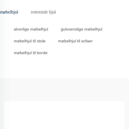
møbelhjul
roterende hjul
alvorlige møbelhjul
gulvvenslige møbelhjul
møbelhjul til stole
møbelhjul til sofaer
møbelhjul til borde