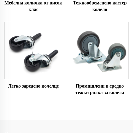
Мебелна количка от висок
Тежкообременено кастер
клас
колело
Легко заредено колелце
Промишлени и средно
тежки ролка за колела