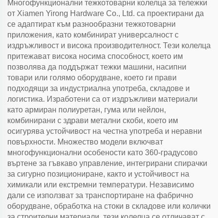
Многофункционални тежкотоварни колелца за тележки
от Xiamen Yirong Hardware Co., Ltd. са проектирани да
се адаптират към разнообразни тежкотоварни
приложения, като комбинират универсалност с
издръжливост и висока производителност. Тези колелца
притежават висока носима способност, което им
позволява да поддържат тежки машини, насипни
товари или голямо оборудване, което ги прави
подходящи за индустриална употреба, складове и
логистика. Изработени са от издръжливи материали
като армиран полиуретан, гума или нейлон,
комбинирани с здрави метални скоби, което им
осигурява устойчивост на честна употреба и неравни
повърхности. Множество модели включват
многофункционални особености като 360-градусово
въртене за гъвкаво управление, интегрирани спирачки
за сигурно позициониране, както и устойчивост на
химикали или екстремни температури. Независимо
дали се използват за транспортиране на фабрично
оборудване, обработка на стоки в складове или колички
за строителни материали, тези колелца се отличават с