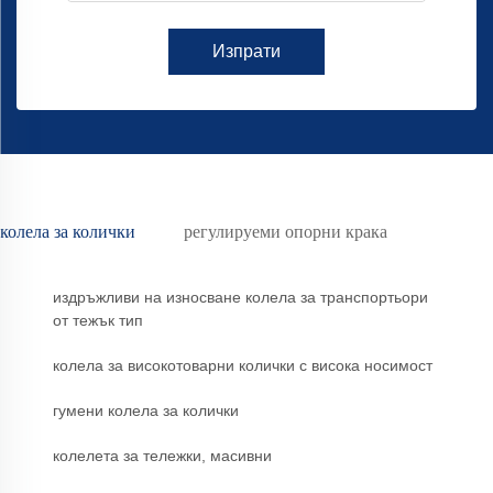
Изпрати
колела за колички
регулируеми опорни крака
издръжливи на износване колела за транспортьори
от тежък тип
колела за високотоварни колички с висока носимост
гумени колела за колички
колелета за тележки, масивни