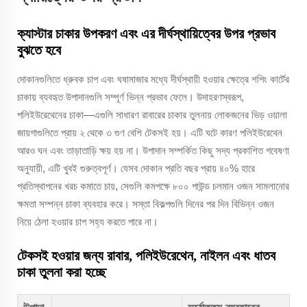
ক্যাস্টার চাকার উপকরণ এবং এর দীর্ঘস্থায়িত্বের উপর প্রভাব
বুঝতে হবে
দোকানগুলিতে ধ্রুবক চাপ এবং ঘষামাজার মধ্যে দীর্ঘস্থায়ী হওয়ার ক্ষেত্রে শপিং কার্টের
চাকায় ব্যবহৃত উপাদানগুলি সম্পূর্ণ ভিন্ন প্রভাব ফেলে। উদাহরণস্বরূপ,
পলিইউরেথেনের চাকা—এগুলি সাধারণ রাবারের চাকার তুলনায় লোকজনের ভিড় ওয়ালা
জায়গাগুলিতে প্রায় ২ থেকে ৩ গুণ বেশি টেকসই হয়। এটি ঘটে কারণ পলিইউরেথেন
আরও ঘন এবং তাড়াতাড়ি ক্ষয় হয় না। উপাদান সম্পর্কিত কিছু সদ্য প্রকাশিত গবেষণা
অনুযায়ী, এটি খুবই গুরুত্বপূর্ণ। যেসব দোকান প্রতি বছর প্রায় ৪০% হারে
প্রতিস্থাপনের খরচ কমাতে চায়, সেগুলি কমপক্ষে ৮০০ পাউন্ড চলমান ওজন সামলানোর
ক্ষমতা সম্পন্ন চাকা ব্যবহার করে। সস্তা বিকল্পগুলি দিনের পর দিন বিভিন্ন ওজন
নিয়ে ঠেলা হওয়ার চাপ সহ্য করতে পারে না।
টেকসই হওয়ার জন্য রাবার, পলিইউরেথেন, নাইলন এবং ধাতব
চাকা তুলনা করা হচ্ছে