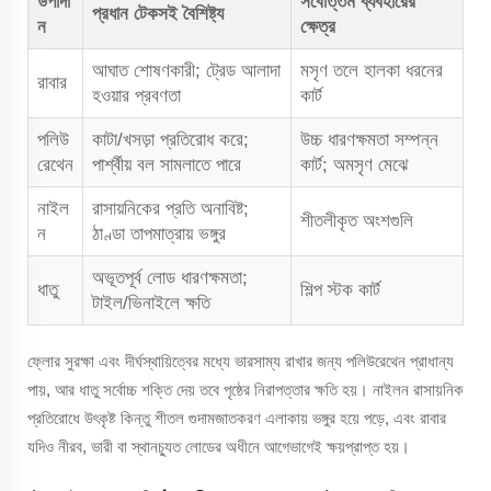
উপাদা
সর্বোত্তম ব্যবহারের
প্রধান টেকসই বৈশিষ্ট্য
ন
ক্ষেত্র
আঘাত শোষণকারী; ট্রেড আলাদা
মসৃণ তলে হালকা ধরনের
রাবার
হওয়ার প্রবণতা
কার্ট
পলিউ
কাটা/খসড়া প্রতিরোধ করে;
উচ্চ ধারণক্ষমতা সম্পন্ন
রেথেন
পার্শ্বীয় বল সামলাতে পারে
কার্ট; অমসৃণ মেঝে
নাইল
রাসায়নিকের প্রতি অনাবিষ্ট;
শীতলীকৃত অংশগুলি
ন
ঠাণ্ডা তাপমাত্রায় ভঙ্গুর
অভূতপূর্ব লোড ধারণক্ষমতা;
ধাতু
শিল্প স্টক কার্ট
টাইল/ভিনাইলে ক্ষতি
ফ্লোর সুরক্ষা এবং দীর্ঘস্থায়িত্বের মধ্যে ভারসাম্য রাখার জন্য পলিউরেথেন প্রাধান্য
পায়, আর ধাতু সর্বোচ্চ শক্তি দেয় তবে পৃষ্ঠের নিরাপত্তার ক্ষতি হয়। নাইলন রাসায়নিক
প্রতিরোধে উৎকৃষ্ট কিন্তু শীতল গুদামজাতকরণ এলাকায় ভঙ্গুর হয়ে পড়ে, এবং রাবার
যদিও নীরব, ভারী বা স্থানচ্যুত লোডের অধীনে আগেভাগেই ক্ষয়প্রাপ্ত হয়।