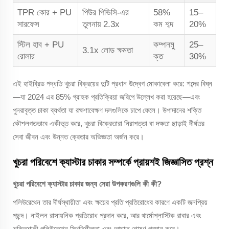
TPR কোর + PU
পিউর পিভিসি-এর
58%
15–
সারফেস
তুলনায় 2.3x
কম শব্দ
20%
স্টিল হাব + PU
কম্পনমু
25–
3.1x লোড ক্ষমতা
রোলার
ক্ত
30%
এই হাইব্রিড পদ্ধতি খুচরা বিক্রয়ের দুটি প্রধান উদ্বেগ মোকাবেলা করে: শব্দের বিঘ্ন
—যা 2024 এর 85% গ্রাহক প্রতিক্রিয়া জরিপে উল্লেখ করা হয়েছে—এবং
পুনরাবৃত্ত চাকা ব্যর্থতা যা রক্ষণাবেক্ষণ দলগুলিকে চাপে ফেলে। উপাদানের শক্তি
কৌশলগতভাবে একীভূত করে, খুচরা বিক্রেতারা নিরাপত্তা বা দক্ষতা ছাড়াই দীর্ঘতর
সেবা জীবন এবং উন্নত ক্রেতার অভিজ্ঞতা অর্জন করে।
খুচরা পরিবেশে ক্যাস্টার চাকার সম্পর্কে প্রায়শই জিজ্ঞাসিত প্রশ্ন
খুচরা পরিবেশে ক্যাস্টার চাকার জন্য সেরা উপকরণগুলি কী কী?
পলিউরেথেন তার দীর্ঘস্থায়ীতা এবং ক্ষয়ের প্রতি প্রতিরোধের কারণে একটি জনপ্রিয়
পছন্দ। নাইলন রাসায়নিক প্রতিরোধ প্রদান করে, আর থার্মোপ্লাস্টিক রাবার এবং
শক্তিশালী পলিউরেথেন স্থিতিশীলতা এবং আঘাত শোষণ প্রদান করে।