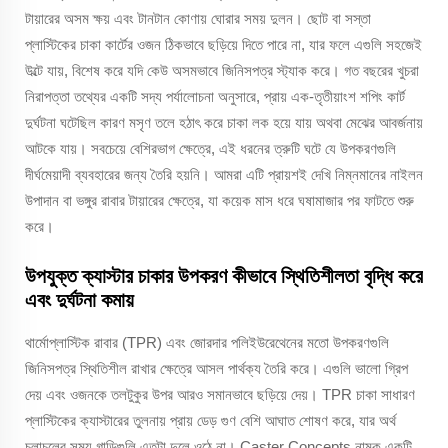
টায়ারের অসম ক্ষয় এবং টানটান কোণায় ঘোরার সময় দুলন। ছোট বা সস্তা
প্লাস্টিকের চাকা কার্টের ওজন ঠিকভাবে ছড়িয়ে দিতে পারে না, যার ফলে এগুলি সহজেই
উল্টে যায়, বিশেষ করে যদি কেউ অসমভাবে জিনিসপত্র স্ট্যাক করে। গত বছরের খুচরা
নিরাপত্তা তথ্যের একটি সদ্য পর্যালোচনা অনুসারে, প্রায় এক-তৃতীয়াংশ শপিং কার্ট
দুর্ঘটনা ঘটেছিল কারণ মসৃণ তলে হঠাৎ করে চাকা লক হয়ে যায় অথবা মেঝের আবর্জনায়
আটকে যায়। সবচেয়ে বেশিরভাগ ক্ষেত্রে, এই ধরনের ত্রুটি ঘটে যে উপকরণগুলি
দীর্ঘমেয়াদী ব্যবহারের জন্য তৈরি হয়নি। আমরা এটি প্রায়শই দেখি নিম্নমানের নাইলন
উপাদান বা ভঙ্গুর রাবার টায়ারের ক্ষেত্রে, যা কয়েক মাস ধরে ঘষামাজার পর ফাটতে শুরু
করে।
উপযুক্ত ক্যাস্টার চাকার উপকরণ কীভাবে স্থিতিশীলতা বৃদ্ধি করে
এবং দুর্ঘটনা কমায়
থার্মোপ্লাস্টিক রাবার (TPR) এবং জোরদার পলিইউরেথেনের মতো উপকরণগুলি
জিনিসপত্র স্থিতিশীল রাখার ক্ষেত্রে আসল পার্থক্য তৈরি করে। এগুলি ভালো গ্রিপ
দেয় এবং ওজনকে তলটুকুর উপর আরও সমানভাবে ছড়িয়ে দেয়। TPR চাকা সাধারণ
প্লাস্টিকের ক্যাস্টারের তুলনায় প্রায় ডেড় গুণ বেশি আঘাত শোষণ করে, যার অর্থ
চলাচলের সময় গাড়িগুলি এতটা দুলে ওঠে না। Caster Concepts নামক একটি