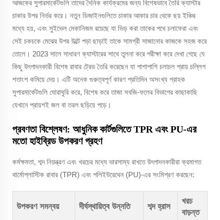
আজকের সুপারমার্কেটগুলি তাদের দৈনিক কার্যক্রমের জন্য বিশেষভাবে তৈরি ক্যাস্টার
চাকার উপর নির্ভর করে। নতুন ডিজাইনগুলিতে চাকার আকার চার থেকে ছয় ইঞ্চির
মধ্যে হয়, এবং সুইভেল মেকানিজম রয়েছে যা ভিড় করা তাকের পথে চলাফেরা এবং
সেই চকচকে মেঝের উপর উল্টে পড়া ছাড়াই তাকে সামগ্রী সাজানোর কাজকে সহজ করে
তোলে। 2023 সালে সাধারণ ক্যাস্টারের সাথে তুলনা করে পরীক্ষা করে দেখা গেছে যে
কিছু উৎপাদনকারী বিশেষ রাবার ট্রেড তৈরি করেছেন যা পাশাপাশি চলাচল প্রায় চল্লিশ
শতাংশ কমিয়ে দেয়। এটি অনেক গুরুত্বপূর্ণ কারণ প্রতিদিন অসংখ্য গ্রাহক
সুপারমার্কেটগুলি ঘোরাঘুরি করে, বিশেষ করে তাজা সবজি-ফলের বিভাগের কাছাকাছি
যেখানে প্রায়শই জল বা তরল ছড়িয়ে পড়ে।
প্রবণতা বিশ্লেষণ: আধুনিক কার্টগুলিতে TPR এবং PU-এর
মতো হাইব্রিড উপকরণ গ্রহণ
কর্মক্ষমতা, শব্দ নিয়ন্ত্রণ এবং খরচের মধ্যে ভারসাম্য রাখতে উৎপাদনকারীরা ক্রমাগত
থার্মোপ্লাস্টিক রাবার (TPR) এবং পলিইউরেথেন (PU)-এর সংমিশ্রণ করছেন:
খরচ
উপকরণ সমন্বয়
দীর্ঘস্থায়িত্ব উন্নতি
শব্দ হ্রাস
বাড়ন্ত