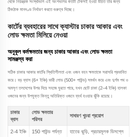
থেকে নিয়ন্ত্রক সংস্থাগুলি এই অংশগুলির কতটা টেকসই হওয়া উচিত তার জন্য
ঠিকঠাক মানদণ্ড নির্ধারণ করতে গুরুত্ব দিচ্ছে।
কার্টের ব্যবহারের সাথে ক্যাস্টার চাকার আকার এবং
লোড ক্ষমতা মিলিয়ে নেওয়া
অনুকূল কর্মক্ষমতার জন্য চাকার আকার এবং লোড ক্ষমতা
সামঞ্জস্য করা
সঠিক চাকার আকার কার্টের স্থিতিশীলতা এবং ওজন বহন ক্ষমতাকে সরাসরি প্রভাবিত
করে। বড় ব্যাস (6+ ইঞ্চি) ভারী লোড (500+ পাউন্ড) সমর্থন করে এবং দুর্গম পথ ও
অমসৃণ তলদেশের উপর দিয়ে সহজে ঘুরতে পারে, যখন ছোট চাকা (2–4 ইঞ্চি) হালকা
ওজনের জন্য উপযুক্ত কিন্তু অতিরিক্ত ওজনে ব্যর্থ হওয়ার ঝুঁকি রয়েছে।
চাকার
লোড ক্ষমতার
সাধারণ খুচরা প্রয়োগ
ব্যাস
পরিসর
2-4 ইঞ্চি
150 পাউন্ড পর্যন্ত
হাতের ঝুড়ি, প্রচারমূলক ডিসপ্লে