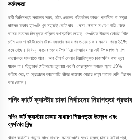
কর্মদক্ষতা
ভারী জিনিসপত্র সরানোর সময়, হঠাৎ ওজনের পরিবর্তনের কারণে প্লাস্টিক বা সস্তা
নাইলন চাকায় হাবগুলি খুব সহজেই ফেটে যায়। যেসব দোকান সাধারণ গাড়ি থেকে
কাচের সামনের দিকযুক্ত গাড়িতে রূপান্তরিত হয়েছে, সেগুলিতে উন্নত ফোর্জড স্টিল
স্টেম এবং পলিইউরেথেন ট্রেড ব্যবহার করার পর তাদের চাকার সমস্যা প্রায় 31%
কমে গেছে। বিভিন্ন ধরনের তলের উপর দিয়ে যাওয়ার সময় এই উপকরণগুলি চাপ
ভালোভাবে সামলাতে পারে। আর টেপার্ড রোলার বিয়ারিংযুক্ত চাকাগুলির কথা ভুলে
যাবেন না। স্ট্যান্ডার্ড সেটআপের তুলনায় এগুলি দোদুল্যমান ক্ষয়কে প্রায় 19%
কমিয়ে দেয়, যা ক্রেতাদের কাছাকাছি হাঁটার জায়গায় ঘোরার জন্য অনেক বেশি নিরাপদ
করে তোলে।
শপিং কার্টে ক্যাস্টার চাকা নির্বাচনের নিরাপত্তা প্রভাব
শপিং কার্ট ক্যাস্টার চাকায় সাধারণ নিরাপত্তা উদ্বেগ এবং
ব্যর্থতার বিন্দু
খারাপ ক্যাস্টার পছন্দের সাথে সাধারণ সমস্যাগুলির মধ্যে রয়েছে চাকার আটকা পড়া,