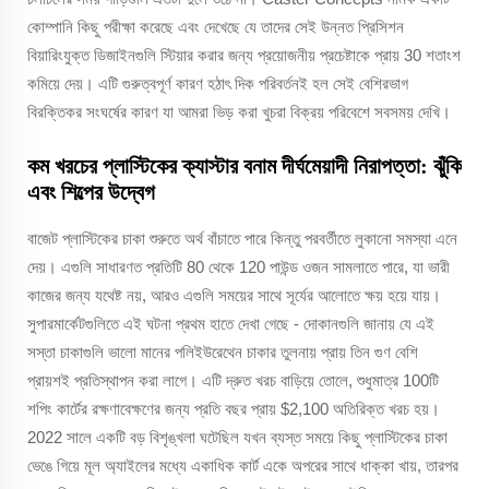
কোম্পানি কিছু পরীক্ষা করেছে এবং দেখেছে যে তাদের সেই উন্নত প্রিসিশন
বিয়ারিংযুক্ত ডিজাইনগুলি স্টিয়ার করার জন্য প্রয়োজনীয় প্রচেষ্টাকে প্রায় 30 শতাংশ
কমিয়ে দেয়। এটি গুরুত্বপূর্ণ কারণ হঠাৎ দিক পরিবর্তনই হল সেই বেশিরভাগ
বিরক্তিকর সংঘর্ষের কারণ যা আমরা ভিড় করা খুচরা বিক্রয় পরিবেশে সবসময় দেখি।
কম খরচের প্লাস্টিকের ক্যাস্টার বনাম দীর্ঘমেয়াদী নিরাপত্তা: ঝুঁকি
এবং শিল্পের উদ্বেগ
বাজেট প্লাস্টিকের চাকা শুরুতে অর্থ বাঁচাতে পারে কিন্তু পরবর্তীতে লুকানো সমস্যা এনে
দেয়। এগুলি সাধারণত প্রতিটি 80 থেকে 120 পাউন্ড ওজন সামলাতে পারে, যা ভারী
কাজের জন্য যথেষ্ট নয়, আরও এগুলি সময়ের সাথে সূর্যের আলোতে ক্ষয় হয়ে যায়।
সুপারমার্কেটগুলিতে এই ঘটনা প্রথম হাতে দেখা গেছে - দোকানগুলি জানায় যে এই
সস্তা চাকাগুলি ভালো মানের পলিইউরেথেন চাকার তুলনায় প্রায় তিন গুণ বেশি
প্রায়শই প্রতিস্থাপন করা লাগে। এটি দ্রুত খরচ বাড়িয়ে তোলে, শুধুমাত্র 100টি
শপিং কার্টের রক্ষণাবেক্ষণের জন্য প্রতি বছর প্রায় $2,100 অতিরিক্ত খরচ হয়।
2022 সালে একটি বড় বিশৃঙ্খলা ঘটেছিল যখন ব্যস্ত সময়ে কিছু প্লাস্টিকের চাকা
ভেঙে গিয়ে মূল অ্যাইলের মধ্যে একাধিক কার্ট একে অপরের সাথে ধাক্কা খায়, তারপর