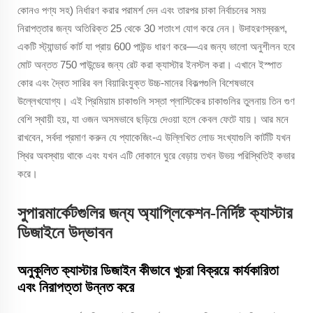
কোনও পণ্য সহ) নির্ধারণ করার পরামর্শ দেন এবং তারপর চাকা নির্বাচনের সময়
নিরাপত্তার জন্য অতিরিক্ত 25 থেকে 30 শতাংশ যোগ করে নেন। উদাহরণস্বরূপ,
একটি স্ট্যান্ডার্ড কার্ট যা প্রায় 600 পাউন্ড ধারণ করে—এর জন্য ভালো অনুশীলন হবে
মোট অন্তত 750 পাউন্ডের জন্য রেট করা ক্যাস্টার ইনস্টল করা। এখানে ইস্পাত
কোর এবং দ্বৈত সারির বল বিয়ারিংযুক্ত উচ্চ-মানের বিকল্পগুলি বিশেষভাবে
উল্লেখযোগ্য। এই প্রিমিয়াম চাকাগুলি সস্তা প্লাস্টিকের চাকাগুলির তুলনায় তিন গুণ
বেশি স্থায়ী হয়, যা ওজন অসমভাবে ছড়িয়ে দেওয়া হলে কেবল ফেটে যায়। আর মনে
রাখবেন, সর্বদা প্রমাণ করুন যে প্যাকেজিং-এ উল্লিখিত লোড সংখ্যাগুলি কার্টটি যখন
স্থির অবস্থায় থাকে এবং যখন এটি দোকানে ঘুরে বেড়ায় তখন উভয় পরিস্থিতিই কভার
করে।
সুপারমার্কেটগুলির জন্য অ্যাপ্লিকেশন-নির্দিষ্ট ক্যাস্টার
ডিজাইনে উদ্ভাবন
অনুকূলিত ক্যাস্টার ডিজাইন কীভাবে খুচরা বিক্রয়ে কার্যকারিতা
এবং নিরাপত্তা উন্নত করে