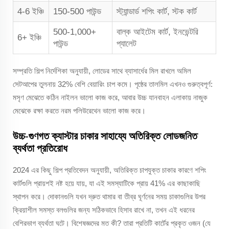
4-6 ইঞ্চি
150-500 পাউন্ড
স্ট্যান্ডার্ড শপিং কার্ট, স্টক কার্ট
500-1,000+
বাল্ক আইটেম কার্ট, ইনভেন্টরি
6+ ইঞ্চি
পাউন্ড
প্যালেট
সম্প্রতি শিল্প নির্দেশিকা অনুযায়ী, লোডের সাথে ব্যাসার্ধের মিল রাখলে অমিল
সেটআপের তুলনায় 32% বেশি বেয়ারিং চাপ কমে। পৃষ্ঠের তালমিল এখনও গুরুত্বপূর্ণ:
মসৃণ মেঝেতে কঠিন নাইলন ভালো কাজ করে, আবার উচ্চ যানবাহন এলাকায় নাজুক
মেঝেকে রক্ষা করতে নরম পলিউরেথেন ভালো কাজ করে।
উচ্চ-গুণগত ক্যাস্টার চাকার সাহায্যে অতিরিক্ত লোডজনিত
ব্যর্থতা প্রতিরোধ
2024 এর কিছু শিল্প প্রতিবেদন অনুযায়ী, অতিরিক্ত চাপযুক্ত চাকার কারণে শপিং
কার্টগুলি প্রায়শই নষ্ট হয়ে যায়, যা এই সমস্যাটিকে প্রায় 41% এর কাছাকাছি
স্থাপন করে। দোকানগুলি যখন দ্রুত থামার বা তীব্র ঘূর্ণনের সময় চাকাগুলির উপর
ক্রিয়াশীল সমস্ত বলগুলির জন্য সঠিকভাবে হিসাব রাখে না, তখন এই ধরনের
বেশিরভাগ ব্যর্থতা ঘটে। বিশেষজ্ঞদের মত কী? তারা প্রতিটি কার্টের প্রকৃত ওজন (যে