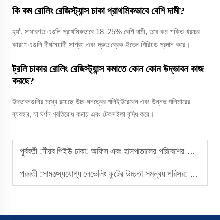
কি কম রোলিং রেজিস্ট্যান্স চাকা প্রাথমিকভাবে বেশি দামী?
হ্যাঁ, সাধারণত এগুলি প্রাথমিকভাবে 18–25% বেশি দামী, তবে কম শক্তি খরচের
কারণে এগুলি দীর্ঘমেয়াদী সাশ্রয় এবং দ্রুত ব্রেক-ইভেন পিরিয়ড প্রদান করে।
ট্রলি চাকার রোলিং রেজিস্ট্যান্স কমাতে কোন কোন উদ্ভাবন কাজ
করছে?
উদ্ভাবনগুলির মধ্যে রয়েছে উচ্চ-ঘনত্বের পলিইউরেথেন এবং উন্নত পলিমারের
ব্যবহার, যা ঘূর্ণন প্রতিরোধ কমায় এবং টেকসইতা বৃদ্ধি করে।
পূর্ববর্তী :
নীরব পিইউ চাকা: অফিস এবং হাসপাতালের পরিবেশের জন্য আদর্শ
পরবর্তী :
সামঞ্জস্যযোগ্য লেভেলিং ফুটের উচ্চতা সমন্বয় পরিসর: সঠিক নির্বাচন করুন