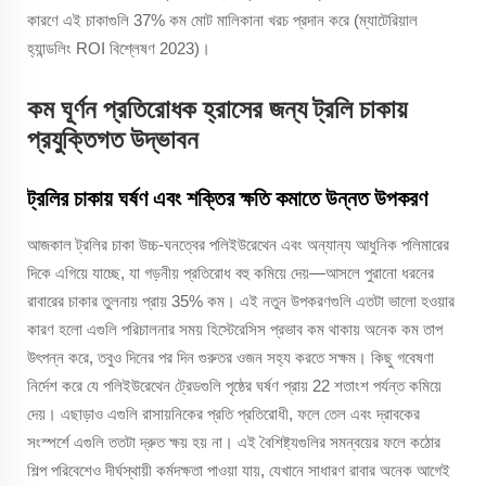
কারণে এই চাকাগুলি 37% কম মোট মালিকানা খরচ প্রদান করে (ম্যাটেরিয়াল
হ্যান্ডলিং ROI বিশ্লেষণ 2023)।
কম ঘূর্ণন প্রতিরোধক হ্রাসের জন্য ট্রলি চাকায়
প্রযুক্তিগত উদ্ভাবন
ট্রলির চাকায় ঘর্ষণ এবং শক্তির ক্ষতি কমাতে উন্নত উপকরণ
আজকাল ট্রলির চাকা উচ্চ-ঘনত্বের পলিইউরেথেন এবং অন্যান্য আধুনিক পলিমারের
দিকে এগিয়ে যাচ্ছে, যা গড়নীয় প্রতিরোধ বহু কমিয়ে দেয়—আসলে পুরানো ধরনের
রাবারের চাকার তুলনায় প্রায় 35% কম। এই নতুন উপকরণগুলি এতটা ভালো হওয়ার
কারণ হলো এগুলি পরিচালনার সময় হিস্টেরেসিস প্রভাব কম থাকায় অনেক কম তাপ
উৎপন্ন করে, তবুও দিনের পর দিন গুরুতর ওজন সহ্য করতে সক্ষম। কিছু গবেষণা
নির্দেশ করে যে পলিইউরেথেন ট্রেডগুলি পৃষ্ঠের ঘর্ষণ প্রায় 22 শতাংশ পর্যন্ত কমিয়ে
দেয়। এছাড়াও এগুলি রাসায়নিকের প্রতি প্রতিরোধী, ফলে তেল এবং দ্রাবকের
সংস্পর্শে এগুলি ততটা দ্রুত ক্ষয় হয় না। এই বৈশিষ্ট্যগুলির সমন্বয়ের ফলে কঠোর
শিল্প পরিবেশেও দীর্ঘস্থায়ী কর্মদক্ষতা পাওয়া যায়, যেখানে সাধারণ রাবার অনেক আগেই