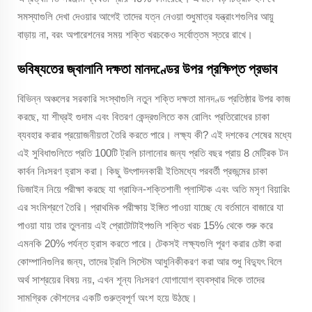
সমস্যাগুলি দেখা দেওয়ার আগেই তাদের যত্ন নেওয়া শুধুমাত্র যন্ত্রাংশগুলির আয়ু
বাড়ায় না, বরং অপারেশনের সময় শক্তি খরচকেও সর্বোত্তম স্তরে রাখে।
ভবিষ্যতের জ্বালানি দক্ষতা মানদণ্ডের উপর প্রক্ষিপ্ত প্রভাব
বিভিন্ন অঞ্চলের সরকারি সংস্থাগুলি নতুন শক্তি দক্ষতা মানদণ্ড প্রতিষ্ঠার উপর কাজ
করছে, যা শীঘ্রই গুদাম এবং বিতরণ কেন্দ্রগুলিতে কম রোলিং প্রতিরোধের চাকা
ব্যবহার করার প্রয়োজনীয়তা তৈরি করতে পারে। লক্ষ্য কী? এই দশকের শেষের মধ্যে
এই সুবিধাগুলিতে প্রতি 100টি ট্রলি চালানোর জন্য প্রতি বছর প্রায় 8 মেট্রিক টন
কার্বন নিঃসরণ হ্রাস করা। কিছু উৎপাদনকারী ইতিমধ্যে পরবর্তী প্রজন্মের চাকা
ডিজাইন নিয়ে পরীক্ষা করছে যা গ্রাফিন-শক্তিশালী প্লাস্টিক এবং অতি মসৃণ বিয়ারিং
এর সংমিশ্রণে তৈরি। প্রাথমিক পরীক্ষায় ইঙ্গিত পাওয়া যাচ্ছে যে বর্তমানে বাজারে যা
পাওয়া যায় তার তুলনায় এই প্রোটোটাইপগুলি শক্তি খরচ 15% থেকে শুরু করে
এমনকি 20% পর্যন্ত হ্রাস করতে পারে। টেকসই লক্ষ্যগুলি পূরণ করার চেষ্টা করা
কোম্পানিগুলির জন্য, তাদের ট্রলি সিস্টেম আধুনিকীকরণ করা আর শুধু বিদ্যুৎ বিলে
অর্থ সাশ্রয়ের বিষয় নয়, এখন শূন্য নিঃসরণ যোগাযোগ ব্যবস্থার দিকে তাদের
সামগ্রিক কৌশলের একটি গুরুত্বপূর্ণ অংশ হয়ে উঠছে।