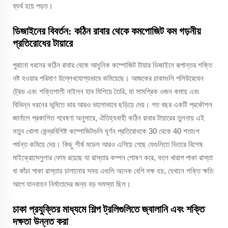
ব্যর্থ হয়ে পড়ত।
ডিজাইনের বিবর্তন: কঠিন রাবার থেকে কমপোজিট কম গড়নীয়
প্রতিরোধের টায়ারে
পুরানো ধরনের কঠিন রাবার থেকে আধুনিক কম্পোজিট টায়ার ডিজাইনে রূপান্তর শক্তি
নষ্ট হওয়ার পরিমাণ উল্লেখযোগ্যভাবে কমিয়েছে। আজকের চাকাগুলি পলিউরেথেন
ট্রেড এবং শক্তিশালী নাইলন হাব মিশিয়ে তৈরি, যা সামগ্রিক ওজন কমায় এবং
বিভিন্ন ধরনের ভূমিতে ভার আরও ভালোভাবে ছড়িয়ে দেয়। গত বছর একটি প্রকৌশল
জার্নালে প্রকাশিত গবেষণা অনুসারে, ঐতিহ্যবাহী কঠিন রাবার টায়ারের তুলনায় এই
নতুন খোলা কেন্দ্রবিশিষ্ট কম্পোজিটগুলি ঘূর্ণন প্রতিরোধকে 30 থেকে 40 শতাংশ
পর্যন্ত কমিয়ে দেয়। কিছু শীর্ষ মডেল আরও এগিয়ে গেছে যেগুলিতে ভিতরে বিশেষ
মাইক্রোসেলুলার ফোম রয়েছে যা রাস্তার কম্পন শোষণ করে, ফলে খারাপ পাকা রাস্তা
বা কাঁচা পাকা রাস্তায় চালানোর সময় এগুলি অনেক বেশি দক্ষ হয়, যেখানে শক্তি ক্ষতি
আগে যানবাহন নির্মাতাদের জন্য বড় সমস্যা ছিল।
চাকা প্রযুক্তির মাধ্যমে শিল্প ট্রলিগুলিতে জ্বালানি এবং শক্তি
দক্ষতা উন্নত করা