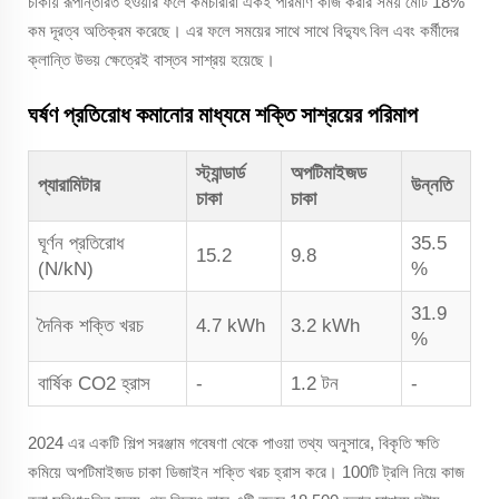
চাকায় রূপান্তরিত হওয়ার ফলে কর্মচারীরা একই পরিমাণ কাজ করার সময় মোট 18%
কম দূরত্ব অতিক্রম করেছে। এর ফলে সময়ের সাথে সাথে বিদ্যুৎ বিল এবং কর্মীদের
ক্লান্তি উভয় ক্ষেত্রেই বাস্তব সাশ্রয় হয়েছে।
ঘর্ষণ প্রতিরোধ কমানোর মাধ্যমে শক্তি সাশ্রয়ের পরিমাপ
স্ট্যান্ডার্ড
অপটিমাইজড
প্যারামিটার
উন্নতি
চাকা
চাকা
ঘূর্ণন প্রতিরোধ
35.5
15.2
9.8
(N/kN)
%
31.9
দৈনিক শক্তি খরচ
4.7 kWh
3.2 kWh
%
বার্ষিক CO2 হ্রাস
-
1.2 টন
-
2024 এর একটি শিল্প সরঞ্জাম গবেষণা থেকে পাওয়া তথ্য অনুসারে, বিকৃতি ক্ষতি
কমিয়ে অপটিমাইজড চাকা ডিজাইন শক্তি খরচ হ্রাস করে। 100টি ট্রলি নিয়ে কাজ