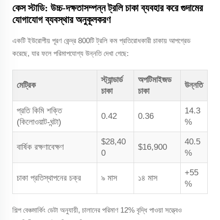
কেস স্টাডি: উচ্চ-দক্ষতাসম্পন্ন ট্রলি চাকা ব্যবহার করে গুদামের
যোগাযোগ ব্যবস্থার অনুকূলকরণ
একটি ইউরোপীয় পূরণ কেন্দ্র 800টি ট্রলি কম প্রতিরোধকারী চাকায় আপগ্রেড
করেছে, যার ফলে পরিমাপযোগ্য উন্নতি দেখা গেছে:
স্ট্যান্ডার্ড
অপটিমাইজড
মেট্রিক
উন্নতি
চাকা
চাকা
প্রতি কিমি শক্তি
14.3
0.42
0.36
(কিলোওয়াট-ঘন্টা)
%
$28,40
40.5
বার্ষিক রক্ষণাবেক্ষণ
$16,900
0
%
+55
চাকা প্রতিস্থাপনের চক্র
৯ মাস
১৪ মাস
%
শিল্প বেঞ্চমার্কিং ডেটা অনুযায়ী, চালানের পরিমাণ 12% বৃদ্ধি পাওয়া সত্ত্বেও