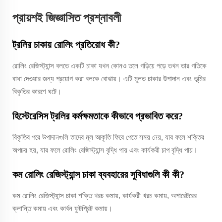
প্রায়শই জিজ্ঞাসিত প্রশ্নাবলী
ট্রলির চাকায় রোলিং প্রতিরোধ কী?
রোলিং রেজিস্ট্যান্স বলতে একটি চাকা যখন কোনও তলে গড়িয়ে পড়ে তখন তার গতিকে
বাধা দেওয়ার জন্য প্রয়োগ করা বলকে বোঝায়। এটি মূলত চাকার উপাদান এবং ভূমির
বিকৃতির কারণে ঘটে।
হিস্টেরেসিস ট্রলির কর্মক্ষমতাকে কীভাবে প্রভাবিত করে?
বিকৃতির পরে উপাদানগুলি তাদের মূল আকৃতি ফিরে পেতে সময় নেয়, যার ফলে শক্তির
অপচয় হয়, যার ফলে রোলিং রেজিস্ট্যান্স বৃদ্ধি পায় এবং কার্যকরী চাপ বৃদ্ধি পায়।
কম রোলিং রেজিস্ট্যান্স চাকা ব্যবহারের সুবিধাগুলি কী কী?
কম রোলিং রেজিস্ট্যান্স চাকা শক্তি খরচ কমায়, কার্যকরী খরচ কমায়, অপারেটরের
ক্লান্তি কমায় এবং কার্বন ফুটপ্রিন্ট কমায়।