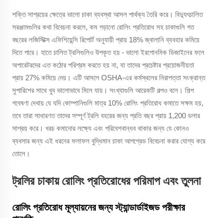
শক্তি সাশ্রয়ের ক্ষেত্রে ভালো চাকা ব্যবস্থা আসল পার্থক্য তৈরি করে। বিদ্যুৎচালিত
সরঞ্জামগুলির কথা বিবেচনা করলে, কম গড়ানো রোলিং প্রতিরোধ সহ চাকাগুলি গত
বছরের লজিস্টিক্স এফিশিয়েন্সি রিপোর্ট অনুযায়ী প্রায় 18% জ্বালানি ব্যবহার কমিয়ে
দিতে পারে। হাতে চালিত ট্রলিগুলিও উপকৃত হয় - ভালো ইরগোনমিক ডিজাইনের ফলে
অপারেটরদের এত কঠোর পরিশ্রম করতে হয় না, যা তাদের প্রচেষ্টার প্রয়োজনীয়তা
প্রায় 27% কমিয়ে দেয়। এটি আসলে OSHA-এর কর্মস্থলের নিরাপত্তা সংক্রান্ত
সুপারিশের সাথে খুব ভালোভাবে মিলে যায়। সংখ্যাগুলি আরেকটি গল্পও বলে। শিল্প
গবেষণা দেখায় যে যদি কোম্পানিগুলি মাত্র 10% রোলিং প্রতিরোধ কমাতে সক্ষম হয়,
তবে তারা সাধারণত তাদের সম্পূর্ণ ট্রলি বহরের জন্য প্রতি বছর প্রায় 1,200 ডলার
সাশ্রয় করে। খরচ কমানোর লক্ষ্যে এবং পরিবেশবান্ধব থাকার জন্য যে কোনও
ব্যবসার জন্য এই ধরনের ফলাফল বুদ্ধিমান চাকা আপগ্রেড বিবেচনা করার যোগ্য করে
তোলে।
ট্রলির চাকায় রোলিং প্রতিরোধের পরিমাপ এবং তুলনা
রোলিং প্রতিরোধ মূল্যায়নের জন্য স্ট্যান্ডার্ডাইজড পরীক্ষার