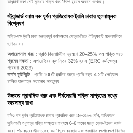
আধুনিকীকরণ মোট সুবিধার শক্তি খরচ 15% হ্রাসে অবদান রেখেছে।
স্ট্যান্ডার্ড বনাম কম ঘূর্ণন প্রতিরোধক ট্রলি চাকার তুলনামূলক
বিশ্লেষণ
শক্তি-দক্ষ ট্রলি চাকা গুরুত্বপূর্ণ কর্মক্ষমতার ক্ষেত্রগুলিতে ঐতিহ্যবাহী মডেলগুলিকে
ছাড়িয়ে যায়:
অপারেশনাল খরচ
: প্রতি কিলোমিটার ভ্রমণে 20–25% কম শক্তি খরচ
শ্রমের দক্ষতা
: অপারেটরের ক্লান্তির 32% হ্রাস (ERC কর্মক্ষেত্র
গবেষণা 2023)
কার্বন ফুটপ্রিন্ট
: প্রতি 100টি ট্রলির জন্য প্রতি বছর 4.2টি পেট্রোল
চালিত যানবাহন সরানোর সমতুল্য
উচ্চতর প্রাথমিক খরচ এবং দীর্ঘমেয়াদী শক্তি সাশ্রয়ের মধ্যে
ভারসাম্য রাখা
যদিও কম ঘূর্ণন প্রতিরোধক চাকার প্রাথমিক খরচ 18–25% বেশি, অধিকাংশ
সুবিধাগুলি শুধুমাত্র শক্তি সাশ্রয়ের মাধ্যমে 6–8 মাসের মধ্যে ব্রেক-ইভেন অর্জন
করে। পাঁচ বছরের জীবনচক্রে, কম বিদ্যুৎ ব্যবহার এবং প্রসারিত রক্ষণাবেক্ষণ বিরতির