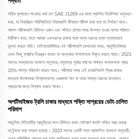
পদ্ধতি
সঠিক মূল্যায়ন পাওয়ার অর্থ হল SAE J1269-এর মতো স্থাপিত নির্দেশিকা অনুসরণ
করা, যা নিয়ন্ত্রিত পরিস্থিতিতে টায়ারগুলি কীভাবে পরীক্ষা করা হবে তা নির্ধারণ করে।
আসল পরীক্ষাগুলি বিভিন্ন ওজন এবং গতিতে ঠেলার সময় উৎপন্ন হওয়া বলের পরিমাণ
নিরীক্ষণ করে, যাতে আমরা একধরনের চাকার সঙ্গে অন্য ধরনের চাকা ন্যায্যভাবে
তুলনা করতে পারি। ডাইনামোমিটারে এই পরীক্ষাগুলি চালানোর সময়, প্রযুক্তিবিদরা
এমন কিছু ফ্যাক্টর নিয়ন্ত্রণ করেন যা অন্যথায় ফলাফলকে বিকৃত করতে পারে। 2023
সালের পনম্যানের গবেষণা অনুসারে, শুধুমাত্র পৃষ্ঠের ঘর্ষণের পার্থক্য ফলাফলকে প্রায়
15% পর্যন্ত পরিবর্তন করতে পারে। পরীক্ষার সময় এই চলরাশিগুলি স্থির রাখার
মাধ্যমে উৎপাদকরা বিশ্বাসযোগ্য বেঞ্চমার্ক পান যা তারা সমস্ত ধরনের যানবাহন
প্রয়োগের জন্য বিশ্বাস করতে পারেন।
অপটিমাইজড ট্রলি চাকার মাধ্যমে শক্তি সাশ্রয়ের ডেটা-চালিত
পরিমাপ
আধুনিক টেলিমেট্রি প্রযুক্তির ফলে বিভিন্ন চাকা সেটআপ কতটা শক্তি খরচ করছে
তা ট্র্যাক করা সম্ভব হয়েছে। 2023 সালের একটি সদ্য প্রকাশিত গবেষণা অনুযায়ী,
যেসব লজিস্টিক্স ক্ষেত্রে কম ঘূর্ণন প্রতিরোধ বলের চাকা ব্যবহার করা হয়েছে, সেখানে