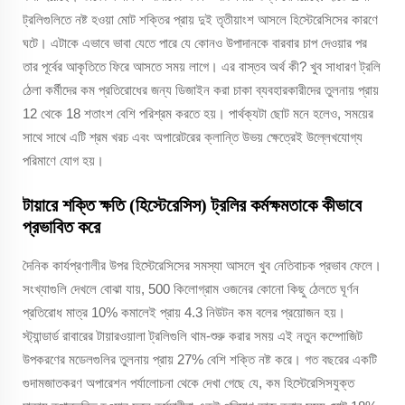
ট্রলিগুলিতে নষ্ট হওয়া মোট শক্তির প্রায় দুই তৃতীয়াংশ আসলে হিস্টেরেসিসের কারণে
ঘটে। এটাকে এভাবে ভাবা যেতে পারে যে কোনও উপাদানকে বারবার চাপ দেওয়ার পর
তার পূর্বের আকৃতিতে ফিরে আসতে সময় লাগে। এর বাস্তব অর্থ কী? খুব সাধারণ ট্রলি
ঠেলা কর্মীদের কম প্রতিরোধের জন্য ডিজাইন করা চাকা ব্যবহারকারীদের তুলনায় প্রায়
12 থেকে 18 শতাংশ বেশি পরিশ্রম করতে হয়। পার্থক্যটা ছোট মনে হলেও, সময়ের
সাথে সাথে এটি শ্রম খরচ এবং অপারেটরের ক্লান্তি উভয় ক্ষেত্রেই উল্লেখযোগ্য
পরিমাণে যোগ হয়।
টায়ারে শক্তি ক্ষতি (হিস্টেরেসিস) ট্রলির কর্মক্ষমতাকে কীভাবে
প্রভাবিত করে
দৈনিক কার্যপ্রণালীর উপর হিস্টেরেসিসের সমস্যা আসলে খুব নেতিবাচক প্রভাব ফেলে।
সংখ্যাগুলি দেখলে বোঝা যায়, 500 কিলোগ্রাম ওজনের কোনো কিছু ঠেলতে ঘূর্ণন
প্রতিরোধ মাত্র 10% কমালেই প্রায় 4.3 নিউটন কম বলের প্রয়োজন হয়।
স্ট্যান্ডার্ড রাবারের টায়ারওয়ালা ট্রলিগুলি থাম-শুরু করার সময় এই নতুন কম্পোজিট
উপকরণের মডেলগুলির তুলনায় প্রায় 27% বেশি শক্তি নষ্ট করে। গত বছরের একটি
গুদামজাতকরণ অপারেশন পর্যালোচনা থেকে দেখা গেছে যে, কম হিস্টেরেসিসযুক্ত