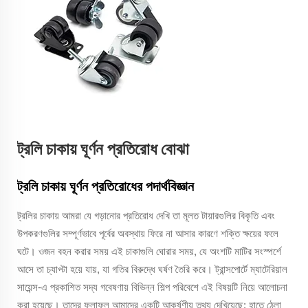
ট্রলি চাকায় ঘূর্ণন প্রতিরোধ বোঝা
ট্রলি চাকায় ঘূর্ণন প্রতিরোধের পদার্থবিজ্ঞান
ট্রলির চাকায় আমরা যে গড়ানোর প্রতিরোধ দেখি তা মূলত টায়ারগুলির বিকৃতি এবং
উপকরণগুলির সম্পূর্ণভাবে পূর্বের অবস্থায় ফিরে না আসার কারণে শক্তি ক্ষয়ের ফলে
ঘটে। ওজন বহন করার সময় এই চাকাগুলি ঘোরার সময়, যে অংশটি মাটির সংস্পর্শে
আসে তা চ্যাপ্টা হয়ে যায়, যা গতির বিরুদ্ধে ঘর্ষণ তৈরি করে। ট্রান্সপোর্টে ম্যাটেরিয়াল
সায়েন্স-এ প্রকাশিত সদ্য গবেষণায় বিভিন্ন শিল্প পরিবেশে এই বিষয়টি নিয়ে আলোচনা
করা হয়েছে। তাদের ফলাফল আমাদের একটি আকর্ষণীয় তথ্য দেখিয়েছে: হাতে ঠেলা