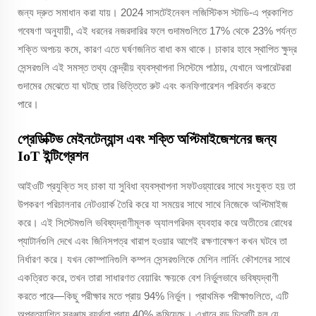
জন্য দ্রুত সমাধান করা যায়। 2024 সাসটেইনেবল লজিস্টিকস স্টাডি-এ প্রকাশিত
গবেষণা অনুযায়ী, এই ধরনের নজরদারির ফলে গুদামগুলিতে 17% থেকে 23% পর্যন্ত
শক্তি অপচয় কমে, কারণ এতে ঘর্ষণজনিত বাধা কম থাকে। চাকার হাবে স্থাপিত ক্ষুদ্র
সেন্সরগুলি এই সমস্ত তথ্য কেন্দ্রীয় ব্যবস্থাপনা সিস্টেমে পাঠায়, যেখানে অপারেটররা
গুদামের মেঝেতে যা ঘটছে তার ভিত্তিতে রুট এবং কনফিগারেশন পরিবর্তন করতে
পারে।
প্রেডিক্টিভ মেইনটেন্যান্স এবং শক্তি অপ্টিমাইজেশনের জন্য
IoT ইন্টিগ্রেশন
আইওটি প্রযুক্তি সহ চাকা যা সুবিধা ব্যবস্থাপনা সফটওয়্যারের সাথে সংযুক্ত হয় তা
উপকরণ পরিচালনার নেটওয়ার্ক তৈরি করে যা সময়ের সাথে সাথে নিজেকে অপ্টিমাইজ
করে। এই সিস্টেমগুলি ভবিষ্যদ্বাণীমূলক অ্যালগরিদম ব্যবহার করে অতীতের রোধের
প্যাটার্নগুলি দেখে এবং জিনিসপত্র খারাপ হওয়ার আগেই রক্ষণাবেক্ষণ কখন ঘটবে তা
নির্ধারণ করে। যখন কোম্পানিগুলি কম্পন সেন্সরগুলিকে মেশিন লার্নিং কৌশলের সাথে
একত্রিত করে, তখন তারা সাধারণত বেয়ারিং ক্ষয়কে বেশ নির্ভুলভাবে ভবিষ্যদ্বাণী
করতে পারে—কিছু পরীক্ষার মতে প্রায় 94% নির্ভুল। প্রাথমিক পরীক্ষাগুলিতে, এটি
অপ্রত্যাশিত সরঞ্জাম ব্যর্থতা প্রায় 40% কমিয়েছে। এখানে বড় চিত্রটি হল যে