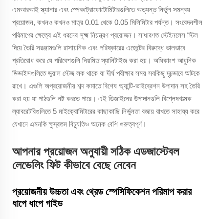
এমআরআই স্ক্যানার এবং স্পেকট্রোফোটোমিটারগুলিতে অত্যন্ত নির্ভুল সমন্বয়
প্রয়োজন, কখনও কখনও মাত্র 0.01 থেকে 0.05 মিলিমিটার পর্যন্ত। সংবেদনশীল
পরিমাপের ক্ষেত্রে এই ধরনের সূক্ষ্ম নিয়ন্ত্রণ প্রয়োজন। সাধারণত স্টেইনলেস স্টিল
দিয়ে তৈরি সরঞ্জামগুলি রাসায়নিক এবং পরিষ্কারের এজেন্টের বিরুদ্ধে ভালভাবে
প্রতিরোধ করে যে পরিবেশগুলি নিয়মিত স্যানিটাইজ করা হয়। অধিকাংশ আধুনিক
ডিভাইসগুলিতে ডুয়াল স্টেজ লক থাকে যা দীর্ঘ পরীক্ষার সময় সবকিছু দৃঢ়ভাবে আটকে
রাখে। এগুলি অপ্রয়োজনীয় শব্দ কমাতে বিশেষ অ্যান্টি-ভাইব্রেশন উপাদান সহ তৈরি
করা হয় যা পাঠগুলি নষ্ট করতে পারে। এই ডিজাইনের উপাদানগুলি বিশ্লেষণাত্মক
ল্যাবরেটরিগুলিতে 5 মাইক্রোমিটারের কাছাকাছি নির্ভুলতা বজায় রাখতে সাহায্য করে
যেখানে এমনকি ক্ষুদ্রতম বিচ্যুতিও অনেক বেশি গুরুত্বপূর্ণ।
আপনার প্রয়োজন অনুযায়ী সঠিক এডজাস্টেবল
লেভেলিং ফিট কীভাবে বেছে নেবেন
প্রয়োজনীয় উচ্চতা এবং থ্রেড স্পেসিফিকেশন পরিমাপ করার
ধাপে ধাপে গাইড