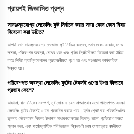
প্রায়শই জিজ্ঞাসিত প্রশ্ন
সামঞ্জস্যযোগ্য লেভেলিং ফুট নির্বাচন করার সময় কোন কোন বিষয়
বিবেচনা করা উচিত?
আপনি যখন সামঞ্জস্যযোগ্য লেভেলিং ফুট নির্বাচন করবেন, তখন থ্রেড আকার, লোড
ক্ষমতা, পরিবেশগত অবস্থা, মেঝের ধরন এবং পৃষ্ঠের স্থিতিশীলতা বিবেচনা করা উচিত
যাতে নির্দিষ্ট অ্যাপ্লিকেশনের প্রয়োজনীয়তা পূরণ হয় এবং সরঞ্জামের কার্যকারিতা
উন্নত হয়।
পরিবেশগত অবস্থা লেভেলিং ফুটের টেকসই গুণের উপর কীভাবে
প্রভাব ফেলে?
আর্দ্রতা, রাসায়নিকের সংস্পর্শ, সূর্যালোক বা চরম তাপমাত্রার মতো পরিবেশগত অবস্থা
লেভেলিং ফুটের টেকসই গুণকে প্রভাবিত করতে পারে। দুর্বল প্লেট করা পরিবর্তনগুলির
তুলনায় স্টেইনলেস স্টিলের উপাদান সাধারণত ক্ষয়ের বিরুদ্ধে ভালো প্রতিরোধ ক্ষমতা
প্রদান করে, এবং থার্মোপ্লাস্টিক পলিউরেথেন স্লিভগুলি চরম তাপমাত্রায় নমনীয়তা
প্রদান করে।