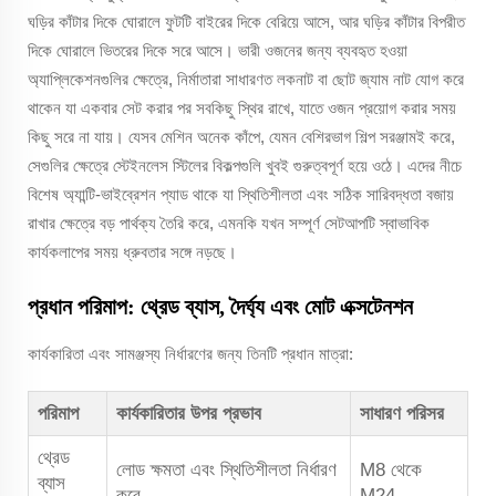
ঘড়ির কাঁটার দিকে ঘোরালে ফুটটি বাইরের দিকে বেরিয়ে আসে, আর ঘড়ির কাঁটার বিপরীত
দিকে ঘোরালে ভিতরের দিকে সরে আসে। ভারী ওজনের জন্য ব্যবহৃত হওয়া
অ্যাপ্লিকেশনগুলির ক্ষেত্রে, নির্মাতারা সাধারণত লকনাট বা ছোট জ্যাম নাট যোগ করে
থাকেন যা একবার সেট করার পর সবকিছু স্থির রাখে, যাতে ওজন প্রয়োগ করার সময়
কিছু সরে না যায়। যেসব মেশিন অনেক কাঁপে, যেমন বেশিরভাগ শিল্প সরঞ্জামই করে,
সেগুলির ক্ষেত্রে স্টেইনলেস স্টিলের বিকল্পগুলি খুবই গুরুত্বপূর্ণ হয়ে ওঠে। এদের নীচে
বিশেষ অ্যান্টি-ভাইব্রেশন প্যাড থাকে যা স্থিতিশীলতা এবং সঠিক সারিবদ্ধতা বজায়
রাখার ক্ষেত্রে বড় পার্থক্য তৈরি করে, এমনকি যখন সম্পূর্ণ সেটআপটি স্বাভাবিক
কার্যকলাপের সময় ধ্রুবতার সঙ্গে নড়ছে।
প্রধান পরিমাপ: থ্রেড ব্যাস, দৈর্ঘ্য এবং মোট এক্সটেনশন
কার্যকারিতা এবং সামঞ্জস্য নির্ধারণের জন্য তিনটি প্রধান মাত্রা:
পরিমাপ
কার্যকারিতার উপর প্রভাব
সাধারণ পরিসর
থ্রেড
লোড ক্ষমতা এবং স্থিতিশীলতা নির্ধারণ
M8 থেকে
ব্যাস
করে
M24