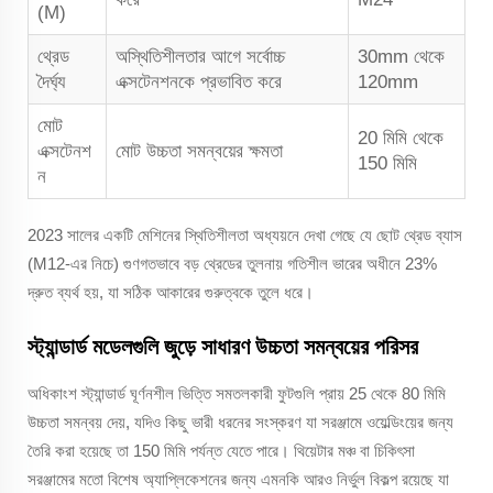
(M)
থ্রেড
অস্থিতিশীলতার আগে সর্বোচ্চ
30mm থেকে
দৈর্ঘ্য
এক্সটেনশনকে প্রভাবিত করে
120mm
মোট
20 মিমি থেকে
এক্সটেনশ
মোট উচ্চতা সমন্বয়ের ক্ষমতা
150 মিমি
ন
2023 সালের একটি মেশিনের স্থিতিশীলতা অধ্যয়নে দেখা গেছে যে ছোট থ্রেড ব্যাস
(M12-এর নিচে) গুণগতভাবে বড় থ্রেডের তুলনায় গতিশীল ভারের অধীনে 23%
দ্রুত ব্যর্থ হয়, যা সঠিক আকারের গুরুত্বকে তুলে ধরে।
স্ট্যান্ডার্ড মডেলগুলি জুড়ে সাধারণ উচ্চতা সমন্বয়ের পরিসর
অধিকাংশ স্ট্যান্ডার্ড ঘূর্ণনশীল ভিত্তি সমতলকারী ফুটগুলি প্রায় 25 থেকে 80 মিমি
উচ্চতা সমন্বয় দেয়, যদিও কিছু ভারী ধরনের সংস্করণ যা সরঞ্জামে ওয়েল্ডিংয়ের জন্য
তৈরি করা হয়েছে তা 150 মিমি পর্যন্ত যেতে পারে। থিয়েটার মঞ্চ বা চিকিৎসা
সরঞ্জামের মতো বিশেষ অ্যাপ্লিকেশনের জন্য এমনকি আরও নির্ভুল বিকল্প রয়েছে যা