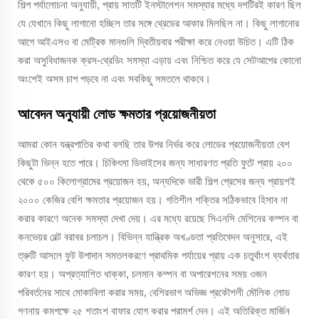
শিল্প পর্যালোচনা অনুযায়ী, প্রায় সাতটি ইনস্টালেশন সমস্যার মধ্যে দশটিরই কারণ ছিল
যে যেখানে কিছু লাগানো হচ্ছিল তার সঙ্গে থ্রেডের আকার মিলছিল না। কিছু লাগানোর
আগে আইএসও বা মেট্রিক মানগুলি দ্বিতীয়বার পরীক্ষা করে নেওয়া উচিত। এটি ঠিক
করা অসুবিধাজনক ক্রস-থ্রেডিং সমস্যা এড়ায় এবং নিশ্চিত করে যে সেটআপের কোনো
অংশেই অসম চাপ পড়বে না এবং সবকিছু সমতলে থাকবে।
আবেদন অনুযায়ী লোড ক্ষমতার প্রয়োজনীয়তা
আমরা কোন যন্ত্রপাতির কথা বলছি তার উপর নির্ভর করে লোডের প্রয়োজনীয়তা বেশ
কিছুটা ভিন্ন হতে পারে। চিকিৎসা ডিভাইসের জন্য সাধারণত প্রতি ফুটে প্রায় ২০০
থেকে ৫০০ কিলোগ্রামের প্রয়োজন হয়, অন্যদিকে ভারী শিল্প প্রেসের জন্য প্রায়শই
২০০০ কেজির বেশি ক্ষমতার প্রয়োজন হয়। গতিশীল শক্তির সঠিকভাবে হিসাব না
করার কারণে অনেক সমস্যা দেখা দেয়। এর মধ্যে রয়েছে সিএনসি মেশিনের কম্পন বা
কনভেয়র বেল্ট বরাবর চলাচল। বিভিন্ন যান্ত্রিক অখণ্ডতা প্রতিবেদন অনুসারে, এই
ত্রুটি আসলে ফুট উপাদান সমতলকরণে প্রাথমিক পর্যায়ের প্রায় এক চতুর্থাংশ ব্যর্থতার
কারণ হয়। অপ্রত্যাশিত ধাক্কা, চলমান কম্পন বা অপারেশনের সময় ওজন
পরিবর্তনের সাথে মোকাবিলা করার সময়, বেশিরভাগ অভিজ্ঞ প্রকৌশলী মৌলিক লোড
গণনায় কমপক্ষে ২৫ শতাংশ বাফার যোগ করার পরামর্শ দেন। এই অতিরিক্ত মার্জিন