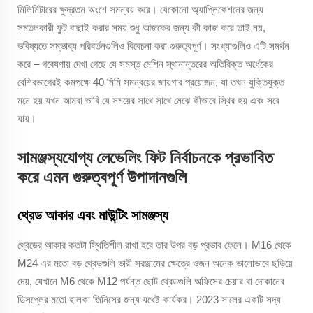
মিলিমিটারের ক্ষুদ্রতম অংশে সমন্বয় করে। যেকোনো অ্যাপ্লিকেশনের জন্য
সমতলকারী ফুট বাছাই করার সময় শুধু আজকের জন্য কী কাজ করে তাই নয়,
ভবিষ্যতে সম্ভাব্য পরিবর্তনগুলিও বিবেচনা করা গুরুত্বপূর্ণ। সংখ্যাগুলিও এটি সমর্থন
করে – গবেষণায় দেখা গেছে যে সমস্ত মেশিন স্থানান্তরের অতিরিক্ত অর্ধেকের
বেশিরভাগেরই কমপক্ষে 40 মিমি সমন্বয়ের জায়গার প্রয়োজন, যা তখন যুক্তিযুক্ত
মনে হয় যখন আমরা ভাবি যে সময়ের সাথে সাথে মেঝে কীভাবে স্থির হয় এবং সরে
যায়।
সামঞ্জস্যযোগ্য লেভেলিং ফিট নির্বাচনকে প্রভাবিত
করে এমন গুরুত্বপূর্ণ উপাদানগুলি
থ্রেড আকার এবং মাউন্টিং সামঞ্জস্য
থ্রেডের আকার কতটা স্থিতিশীল রাখা হবে তার উপর বড় প্রভাব ফেলে। M16 থেকে
M24 এর মতো বড় থ্রেডগুলি ভারী সরঞ্জামের ক্ষেত্রে ওজন অনেক ভালোভাবে ছড়িয়ে
দেয়, যেখানে M6 থেকে M12 পর্যন্ত ছোট থ্রেডগুলি অফিসের চেয়ার বা দোকানের
ডিসপ্লের মতো হালকা জিনিসের জন্য যথেষ্ট কার্যকর। 2023 সালের একটি সদ্য