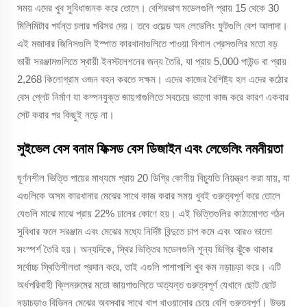
সময় এদের খুব সুবিধাজনক করে তোলে। বেশিরভাগ মডেলগুলি প্রায় 15 থেকে 30
মিলিমিটার পর্যন্ত চলার পরিসর দেয়। তবে ওয়েল্ড অন লেভেলিং ফুটগুলি বেশ আলাদা।
এই মজাদার জিনিসগুলি ইস্পাত কারখানাগুলিতে পাওয়া বিশাল প্রেসগুলির মতো বড়
ভারী সরঞ্জামগুলিতে স্থায়ী ইনস্টলেশনের জন্য তৈরি, যা প্রায় 5,000 পাউন্ড বা প্রায়
2,268 কিলোগ্রাম ওজন বহন করতে সক্ষম। এদের কাজের বৈশিষ্ট্য হল এদের কঠোর
বেস প্লেট নির্মাণ যা কম্পনযুক্ত জায়গাগুলিতে সবচেয়ে ভালো কাজ করে কারণ একবার
সেট করার পর কিছুই নড়ে না।
সুইভেল বেস বনাম ফিক্সড বেস ডিজাইন এবং লেভেলিং নমনীয়তা
ঘূর্ণনশীল ভিত্তি পায়ের মাধ্যমে প্রায় 20 ডিগ্রি কোণীয় বিচ্যুতি নিয়ন্ত্রণ করা যায়, যা
এগুলিকে অসম কারখানার মেঝের সাথে কাজ করার সময় খুবই গুরুত্বপূর্ণ করে তোলে
যেগুলি মাঝে মাঝে প্রায় 22% ঢালের কোণে হয়। এই ভিত্তিগুলির কাঠামোগত গঠন
সুবিধার ফলে সরঞ্জাম এবং মেঝের মধ্যে নির্দিষ্ট বিন্দুতে চাপ কমে এবং আরও ভালো
সংস্পর্শ তৈরি হয়। অন্যদিকে, স্থির ভিত্তির মডেলগুলি শূন্য ডিগ্রি ঝুঁকে থাকার
সর্বোচ্চ স্থিতিশীলতা প্রদান করে, তাই এগুলি পাশাপাশি খুব কম নড়াচড়া করে। এটি
অর্ধপরিবাহী ক্লিনরুমের মতো জায়গাগুলিতে অত্যন্ত গুরুত্বপূর্ণ যেখানে ছোট ছোট
নড়াচড়াও বিভিন্ন মেঝের অবস্থার সাথে খাপ খাওয়ানোর চেয়ে বেশি গুরুত্বপূর্ণ। উভয়