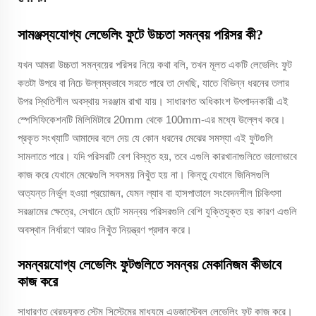
সামঞ্জস্যযোগ্য লেভেলিং ফুটে উচ্চতা সমন্বয় পরিসর কী?
যখন আমরা উচ্চতা সমন্বয়ের পরিসর নিয়ে কথা বলি, তখন মূলত একটি লেভেলিং ফুট
কতটা উপরে বা নিচে উল্লম্বভাবে সরতে পারে তা দেখছি, যাতে বিভিন্ন ধরনের তলার
উপর স্থিতিশীল অবস্থায় সরঞ্জাম রাখা যায়। সাধারণত অধিকাংশ উৎপাদনকারী এই
স্পেসিফিকেশনটি মিলিমিটারে 20mm থেকে 100mm-এর মধ্যে উল্লেখ করে।
প্রকৃত সংখ্যাটি আমাদের বলে দেয় যে কোন ধরনের মেঝের সমস্যা এই ফুটগুলি
সামলাতে পারে। যদি পরিসরটি বেশ বিস্তৃত হয়, তবে এগুলি কারখানাগুলিতে ভালোভাবে
কাজ করে যেখানে মেঝেগুলি সবসময় নিখুঁত হয় না। কিন্তু যেখানে জিনিসগুলি
অত্যন্ত নির্ভুল হওয়া প্রয়োজন, যেমন ল্যাব বা হাসপাতালে সংবেদনশীল চিকিৎসা
সরঞ্জামের ক্ষেত্রে, সেখানে ছোট সমন্বয় পরিসরগুলি বেশি যুক্তিযুক্ত হয় কারণ এগুলি
অবস্থান নির্ধারণে আরও নিখুঁত নিয়ন্ত্রণ প্রদান করে।
সমন্বয়যোগ্য লেভেলিং ফুটগুলিতে সমন্বয় মেকানিজম কীভাবে
কাজ করে
সাধারণত থ্রেডযুক্ত স্টেম সিস্টেমের মাধ্যমে এডজাস্টেবল লেভেলিং ফুট কাজ করে।