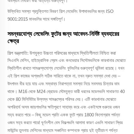
অবস্থান নির্ধারণ করা অত্যন্ত গুরুত্বপূর্ণ।
উল্লিখিত সমস্ত প্রযুক্তিগত বিবরণ শিল্প লেভেলিং উপাদানগুলির জন্য ISO
9001:2015 মানগুলির সাথে সঙ্গতিপূর্ণ।
সমন্বয়যোগ্য লেভেলিং ফুটের জন্য আবেদন-নির্দিষ্ট ব্যবহারের
ক্ষেত্র
শিল্প যন্ত্রপাতি: উপযুক্ত উচ্চতা পরিসরের মাধ্যমে স্থিতিশীলতা নিশ্চিত করা
সিএনসি মেশিন, হাইড্রোলিক প্রেস এবং কনভেয়ার সিস্টেমগুলিকে কারখানার মেঝেতে
স্থিতিশীল রাখতে সামঞ্জস্যযোগ্য লেভেলিং ফুটগুলির গুরুত্বপূর্ণ ভূমিকা রয়েছে। যখন
এই শিল্প কাজের অশ্বগুলি সঠিক সারিতে থাকে না, তখন দ্রুত সমস্যা দেখা দেয় –
উৎপাদন ধীর হয়ে যায় এবং সম্ভাব্য নিরাপত্তা সমস্যা নিয়ে সবসময় চিন্তার ভাব
থাকে। M16 থেকে M24 থ্রেডেড স্টেমযুক্ত ভারী ধরনের মডেলগুলি সাধারণত 40
থেকে 80 মিলিমিটার উল্লম্ব সামঞ্জস্যের পরিসর দেয়। এটি কারখানার মেঝেতে
অপরিহার্য অসম জায়গাগুলির ক্ষতিপূরণে সাহায্য করে এবং একইসঙ্গে গুরুতর ওজন
সহ্য করতে পারে – কিছু মডেল প্রতি একক ফুটে প্রায় 1800 কিলোগ্রাম পর্যন্ত
ওজন সহ্য করতে পারে! ঘূর্ণনশীল বেস বিকল্পগুলি আলাদা কারণ এগুলি সাধারণ স্থির
মাউন্টের তুলনায় মেশিনের মাধ্যমে সঞ্চালিত কম্পনকে প্রায় দুই তৃতীয়াংশ পর্যন্ত