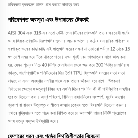
ভবিষ্যতে ব্যয়বহুল ভাঙ্গন রোধ করতে সাহায্য করে।
পরিবেশগত অবস্থা এবং উপাদানের টেকসই
AISI 304 এবং 316-এর মতো স্টেইনলেস স্টিলের গ্রেডগুলি তাদের ক্ষয়রোধী ধর্মের
জন্য জিঙ্ক-প্লেটেড বিকল্পগুলির তুলনায় অনেক ভালো। কঠোর রাসায়নিক পরিবেশ বা
লবণাক্ত জলের কাছাকাছি এই ধাতুগুলি ক্ষয়ের লক্ষণ না দেখানো পর্যন্ত 12 থেকে 15
গুণ বেশি সময় ধরে টিকে থাকতে পারে। যখন খুবই চরম তাপমাত্রার সাথে কাজ করা
হয়, যেমন শূন্যের নিচে 40 ডিগ্রি সেলসিয়াস থেকে শুরু করে 300 ডিগ্রি সেলসিয়াস
পর্যন্ত, থার্মোপ্লাস্টিক পলিউরেথেন দিয়ে তৈরি TPU স্লিভগুলি সময়ের সাথে সাথে
ভাঙছে না এমন অবস্থায় নমনীয় থাকে এবং তাদের আঁকড়া ধরে রাখে। উপকরণ
নির্বাচনের ক্ষেত্রে গুরুত্বপূর্ণ বিষয় হল এগুলি দিনের পর দিন কী কী পরিস্থিতির সম্মুখীন
হবে তা বিবেচনা করা। আর্দ্র পরিবেশ, বিভিন্ন রাসায়নিকের সংস্পর্শ, সূর্যের আলোর
প্রকাশ বা বারবার উত্তপ্ত ও শীতল হওয়ার চক্রের মতো বিষয়গুলি বিবেচনা করুন।
এখানে বুদ্ধিমানের মতো পছন্দ করা নিশ্চিত করে যে অংশগুলি তাদের নির্দিষ্ট প্রয়োগের
জন্য যতদূর সম্ভব দীর্ঘস্থায়ী হবে।
ফ্লোরের ধরন এবং পৃষ্ঠের স্থিতিশীলতার বিবেচনা