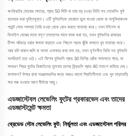
কংক্রিটের মেঝেের ক্ষেত্রে, প্রায় 50 মিমি বা তার বড় চওড়া ভিতি সহ লেভেলিং ফুট
ব্যবহার করা যুক্তিযুক্ত। এটি ফুটগুলিকে মেঝেতে ডুবে যাওয়া থেকে বা অসুবিধাজনক
পয়েন্ট লোড সমস্যা তৈরি হওয়া থেকে রোধ করতে সাহায্য করে। যখন টাইলস বা
ভিনাইল মেঝের মতো মসৃণ তলদেশের সাথে কাজ করা হয়, তখন ফুটগুলির রাবারের
টিপস আঁকড়ে ধরার ক্ষমতা বাড়াতে এবং পিছলে পড়ার ঝুঁকি কমাতে খুব সাহায্য করে।
আর যদি খারাপ জমি বা অসম এলাকার কথা বলা হয়, তখন ঘূর্ণনশীল ভিতি সহ ফুটগুলি
অপরিহার্য হয়ে ওঠে। এই বিশেষ ফুটগুলি প্রায় 30 ডিগ্রি ঝোঁক সামলাতে পারে, যা
সাধারণ স্থির ফুটের ডিজাইনের তুলনায় চাপের বিন্দুগুলি প্রায় 40 শতাংশ কমিয়ে দেয়।
ফলাফল? উপরে রাখা সরঞ্জামগুলির জন্য আরও ভালো স্থিতিশীলতা এবং খুব তাড়াতাড়ি
ক্ষয় শুরু হওয়ার আগে দীর্ঘতর আয়ু।
এডজাস্টেবল লেভেলিং ফুটের প্রকারভেদ এবং তাদের
এডজাস্টমেন্ট ক্ষমতা
থ্রেডেড স্টেম লেভেলিং ফুট: নির্ভুলতা এবং এডজাস্টেবল পরিসর