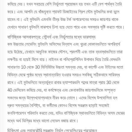
কমিয়ে দেয়। যখন সবচেয়ে বেশি নির্ভুলতা প্রয়োজন হয় তখন এটি বেশ পার্থক্য তৈরি
করে। এবং আপনি যে খাঁজযুক্ত শ্যাফট ডিজাইনের গ্রিপ স্টেম ফুটগুলির কথা ভুলে
যাবেন না। এই ফুটগুলি এমনকি তীব্র উচ্চ টর্ক অপারেশনের সময়ও জায়গায় থাকে
যেখানে সাধারণ ফুটগুলি মাঝপথে ঢিলা হয়ে যেতে পারে এবং সমস্যার সৃষ্টি করতে পারে।
বাণিজ্যিক আসবাবপত্র: সৌন্দর্য এবং নির্ভুলতার মধ্যে ভারসাম্য
কম উচ্চতার লেভেলিং ফুটগুলি অফিসের বিন্যাস এবং খুচরা দোকানগুলিতে অপরিহার্য
হয়ে উঠেছে, যেখানে আধুনিক কাজের স্টেশন, প্রদর্শনী এবং তাক ব্যবস্থাগুলিতে তারা
লক্ষণীয় না হয়েই মিশে যায়। নাইলন বা পলিপ্রোপিলিন উপাদান দিয়ে তৈরি বেসগুলি
সাধারণত 10 থেকে 30 মিলিমিটার উচ্চতা সমন্বয় দেয়, যা কার্পেট এবং টাইলের মতো
বিভিন্ন মেঝে পৃষ্ঠের মধ্যে স্থানান্তরিত হওয়ার সময়ও সবকিছু সঠিকভাবে সারিবদ্ধ
রাখে। এই ফুটগুলিতে অন্তর্ভুক্ত রাবার ড্যাম্পারগুলি শব্দের মাত্রা প্রায় 30 থেকে
40 ডেসিবেল কমিয়ে দেয়, যা কর্মক্ষেত্র এবং কেনাকাটার জায়গাগুলিকে সম্পৃক্ত
সকলের জন্য উল্লেখযোগ্যভাবে নীরব করে তোলে। এদের বিশেষ উপযোগিতা হল
দ্রুত সমন্বয়ের বৈশিষ্ট্য, যা কর্মীদের কোনও বিশেষ সরঞ্জাম ছাড়াই সহজেই
কনফিগারেশন পরিবর্তন করতে দেয়, যদিও বাণিজ্যিক স্থানগুলিতে বিভিন্ন অসম মেঝের
মধ্যে অর্ধ ডিগ্রির মধ্যে ভালো লেভেল বজায় রাখে।
চিকিৎসা এবং ল্যাবরেটরি সরঞ্জাম: নির্ভুল লেভেলিংয়ের প্রয়োজন