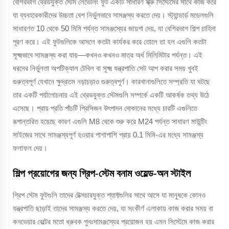
বেশিরভাগ থ্রেডযুক্ত স্টেম লেভেলিং ফুট একটি সাধারণ স্ক্রু সিস্টেমের সাথে কাজ করে
যা ব্যবহারকারীদের উচ্চতা বেশ নির্ভুলভাবে সামঞ্জস্য করতে দেয়। স্ট্যান্ডার্ড মডেলগুলি
সাধারণত 10 থেকে 50 মিমি পর্যন্ত সামঞ্জস্যের জায়গা দেয়, যা বেশিরভাগ শিল্প চাহিদা
পূরণ করে। এই ফুটগুলিকে আসলে কতটা কার্যকর করে তোলে তা হল এগুলি কতটা
সূক্ষ্মভাবে সামঞ্জস্য করা যায়—কখনও কখনও মাত্র অর্ধ মিলিমিটার পর্যন্ত। এই
ধরনের নির্ভুলতা অপটিক্যাল টেবিল বা সূক্ষ্ম যন্ত্রপাতি সেট আপ করার সময় খুবই
গুরুত্বপূর্ণ যেখানে ক্ষুদ্রতম নড়াচড়াও গুরুত্বপূর্ণ। কারখানাগুলিতে সম্প্রতি যা ঘটছে
তার একটি পর্যালোচনায় এই থ্রেডযুক্ত স্টেমগুলি সম্পর্কে একটি আকর্ষক তথ্য উঠে
এসেছে। প্রায় প্রতি পাঁচটি প্রিসিজন উৎপাদন দোকানের মধ্যে চারটি এগুলিতে
রূপান্তরিত হয়েছে কারণ এগুলি M8 থেকে শুরু করে M24 পর্যন্ত সাধারণ মাউন্টিং
সাইজের সাথে সামঞ্জস্যপূর্ণ হওয়ার পাশাপাশি প্রায় 0.1 মিমি-এর মধ্যে সামঞ্জস্য
ফলাফল দেয়।
শিল্প প্রয়োগের জন্য গ্রিপ-স্টেম বনাম ওয়েল্ড-অন স্টাইল
গ্রিপ স্টেম ফুটগুলি তাদের টেক্সচারযুক্ত শ্যাফ্টগুলির সাথে আসে যা মানুষকে কোনও
যন্ত্রপাতি ছাড়াই তাদের সামঞ্জস্য করতে দেয়, যা সংকীর্ণ এলাকায় কাজ করার সময় বা
কনভেয়ার বেল্টের মতো ধ্রুবক পুনঃসামঞ্জস্যের প্রয়োজন হয় এমন সিস্টেমে কাজ করার