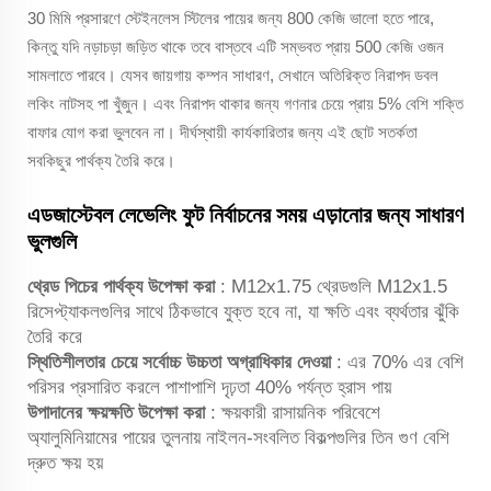
30 মিমি প্রসারণে স্টেইনলেস স্টিলের পায়ের জন্য 800 কেজি ভালো হতে পারে,
কিন্তু যদি নড়াচড়া জড়িত থাকে তবে বাস্তবে এটি সম্ভবত প্রায় 500 কেজি ওজন
সামলাতে পারবে। যেসব জায়গায় কম্পন সাধারণ, সেখানে অতিরিক্ত নিরাপদ ডবল
লকিং নাটসহ পা খুঁজুন। এবং নিরাপদ থাকার জন্য গণনার চেয়ে প্রায় 5% বেশি শক্তি
বাফার যোগ করা ভুলবেন না। দীর্ঘস্থায়ী কার্যকারিতার জন্য এই ছোট সতর্কতা
সবকিছুর পার্থক্য তৈরি করে।
এডজাস্টেবল লেভেলিং ফুট নির্বাচনের সময় এড়ানোর জন্য সাধারণ
ভুলগুলি
থ্রেড পিচের পার্থক্য উপেক্ষা করা
: M12x1.75 থ্রেডগুলি M12x1.5
রিসেপ্ট্যাকলগুলির সাথে ঠিকভাবে যুক্ত হবে না, যা ক্ষতি এবং ব্যর্থতার ঝুঁকি
তৈরি করে
স্থিতিশীলতার চেয়ে সর্বোচ্চ উচ্চতা অগ্রাধিকার দেওয়া
: এর 70% এর বেশি
পরিসর প্রসারিত করলে পাশাপাশি দৃঢ়তা 40% পর্যন্ত হ্রাস পায়
উপাদানের ক্ষয়ক্ষতি উপেক্ষা করা
: ক্ষয়কারী রাসায়নিক পরিবেশে
অ্যালুমিনিয়ামের পায়ের তুলনায় নাইলন-সংবলিত বিকল্পগুলির তিন গুণ বেশি
দ্রুত ক্ষয় হয়