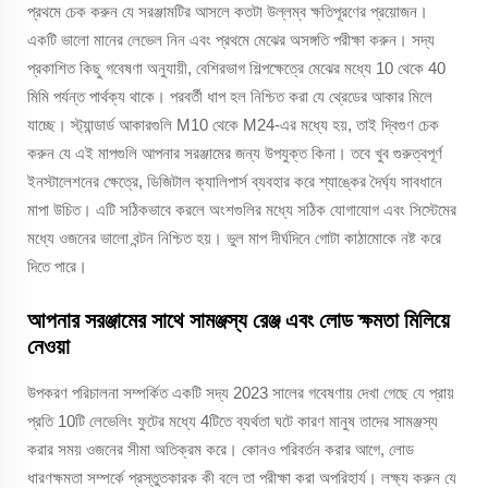
প্রথমে চেক করুন যে সরঞ্জামটির আসলে কতটা উল্লম্ব ক্ষতিপূরণের প্রয়োজন।
একটি ভালো মানের লেভেল নিন এবং প্রথমে মেঝের অসঙ্গতি পরীক্ষা করুন। সদ্য
প্রকাশিত কিছু গবেষণা অনুযায়ী, বেশিরভাগ শিল্পক্ষেত্রে মেঝের মধ্যে 10 থেকে 40
মিমি পর্যন্ত পার্থক্য থাকে। পরবর্তী ধাপ হল নিশ্চিত করা যে থ্রেডের আকার মিলে
যাচ্ছে। স্ট্যান্ডার্ড আকারগুলি M10 থেকে M24-এর মধ্যে হয়, তাই দ্বিগুণ চেক
করুন যে এই মাপগুলি আপনার সরঞ্জামের জন্য উপযুক্ত কিনা। তবে খুব গুরুত্বপূর্ণ
ইনস্টালেশনের ক্ষেত্রে, ডিজিটাল ক্যালিপার্স ব্যবহার করে শ্যাঙ্কের দৈর্ঘ্য সাবধানে
মাপা উচিত। এটি সঠিকভাবে করলে অংশগুলির মধ্যে সঠিক যোগাযোগ এবং সিস্টেমের
মধ্যে ওজনের ভালো বন্টন নিশ্চিত হয়। ভুল মাপ দীর্ঘদিনে গোটা কাঠামোকে নষ্ট করে
দিতে পারে।
আপনার সরঞ্জামের সাথে সামঞ্জস্য রেঞ্জ এবং লোড ক্ষমতা মিলিয়ে
নেওয়া
উপকরণ পরিচালনা সম্পর্কিত একটি সদ্য 2023 সালের গবেষণায় দেখা গেছে যে প্রায়
প্রতি 10টি লেভেলিং ফুটের মধ্যে 4টিতে ব্যর্থতা ঘটে কারণ মানুষ তাদের সামঞ্জস্য
করার সময় ওজনের সীমা অতিক্রম করে। কোনও পরিবর্তন করার আগে, লোড
ধারণক্ষমতা সম্পর্কে প্রস্তুতকারক কী বলে তা পরীক্ষা করা অপরিহার্য। লক্ষ্য করুন যে