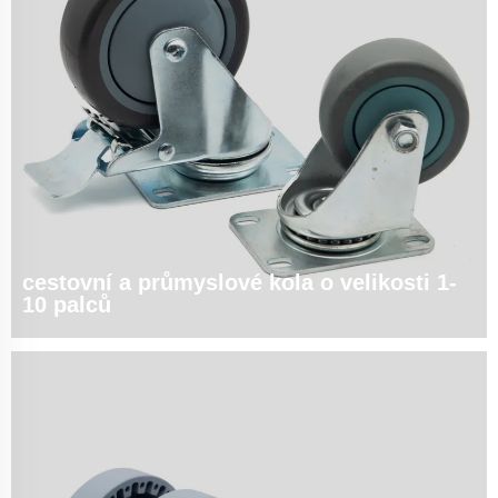
cestovní a průmyslové kola o velikosti 1-
10 palců
odolné kolečka pro stroje, vozíky a průmyslové zařízení: ♦ Rozsah rozměrů:
1", 2", 3", 5", 8", 10" průměr ♦ Nosnost: 200~2 200 lbs/kolo ♦ Klíčové služby:
✓ F...