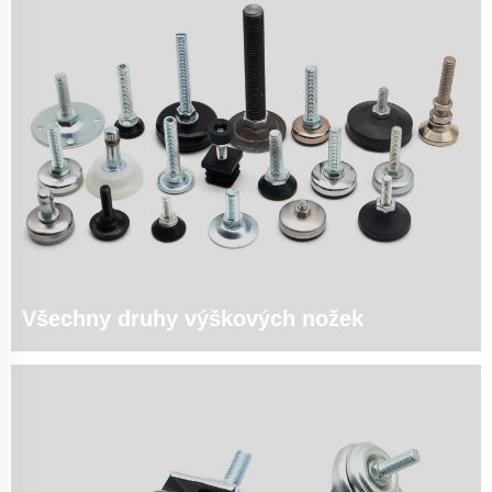
Všechny druhy výškových nožek
1. Víceúčelová řešení pro vyrovnávání | Nastavení s přesností 0,1 mm |
Základní specifikace: ♦ Materiály: ▪ Uhlíková ocel: povlak Zn-Ni (500h
solného broudu / ASTM B117) ▪ Nerezová ocel 316: M...