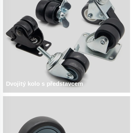
Dvojitý kolo s představcem
prostorově úsporná technologie dvojitých kol | 60 % nižší tlak na podlahu |
Základní specifikace: Materiál kol: • Polyuretan (PU): 80A-90A Shore,
>0,8μV kontrola elektrostatického náboje • Termoplastická guma...