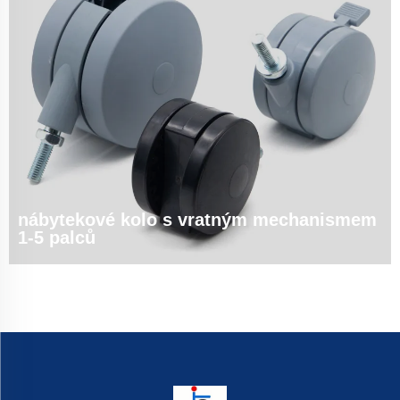
nábytekové kolo s vratným mechanismem
1-5 palců
1. 1-5 palcové kolečka do nábytku | Bezplatné vzorky a vlastní návrh ✅
‌Bezplatné vzorky‌ - Vyzkoušejte kvalitu na vlastní oči ✅ ‌Bezplatná podpora
návrhu‌ - Optimalizujte kolečka pro váš nábytek ✅ ‌OEM/ODM přijaty‌ - Na
míru vyrobené rozměry, materiály...