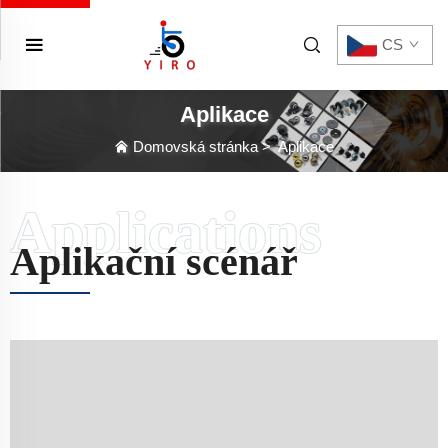
CS
Aplikace
Domovská stránka
>
Aplikace
Aplikační scénář