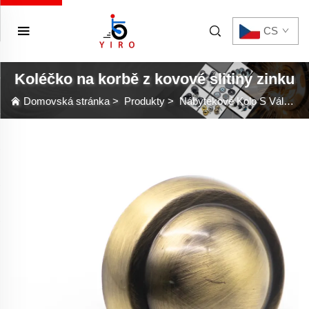
CS
Koléčko na korbě z kovové slitiny zinku
Domovská stránka
>
Produkty
>
Nábytekové Kolo S Válecem