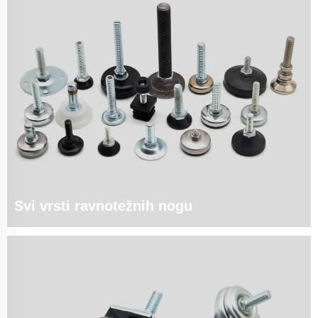
Svi vrsti ravnotežnih nogu
1. Rješenja za niveliranje s više funkcija | Precizno podešavanje do 0,1 mm
Ključne specifikacije: ♦ Materijali: ▪ Čelik s visokim sadržajem ugljika:
prevlaka od Zn-Ni (500 sati ispitivanja slanog magla / ASTM B117) ▪
Nehrđajući čelik 316: M...