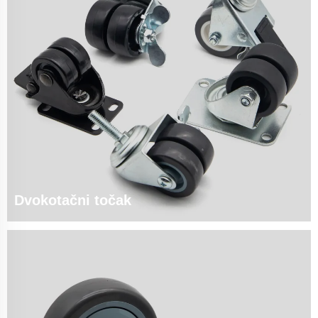
Dvokotačni točak
tehnologija dvostrukog kotača koja štedi prostor | Smanjenje tlaka na tlo za
60% Ključne specifikacije: Materijali kotača: • Poliuretan (PU): 80A-90A po
Shoreu, >0,8μV kontrola statike • Termoplastični guma...