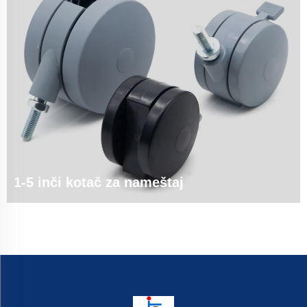
1-5 inči kotač za nameštaj
1. 1-5 inčni kotačići za namještaj | Besplatni uzorci i prilagođeni dizajn ✅
‌Besplatni uzorci‌ - Testirajte kvalitetu na licu mjesta ✅ ‌Besplatna podrška
dizajnu‌ - Optimizirajte kotačiće za vaš namještaj ✅ ‌OEM/ODM prihvaćen‌ -
Prilagođene veličine, materijali...