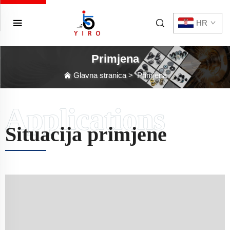
HR
Primjena
Glavna stranica
>
Primjena
Situacija primjene