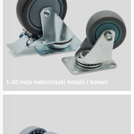
1-10 inča industrijski kotači i kotaći
izdržljivi kotači za strojeve, kolica i industrijsku opremu: ♦ Raspon veličina:
1", 2", 3", 5", 8", 10" promjera ♦ Nosivost: 200~2.200 lbs/kotač ♦ Ključne
usluge: ✓ F...