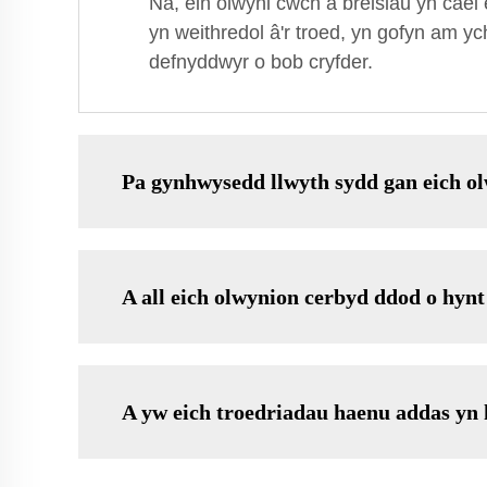
Na, ein olwyni cwch â breisiau yn cael
yn weithredol â'r troed, yn gofyn am ych
defnyddwyr o bob cryfder.
Pa gynhwysedd llwyth sydd gan eich ol
A all eich olwynion cerbyd ddod o hyn
A yw eich troedriadau haenu addas yn