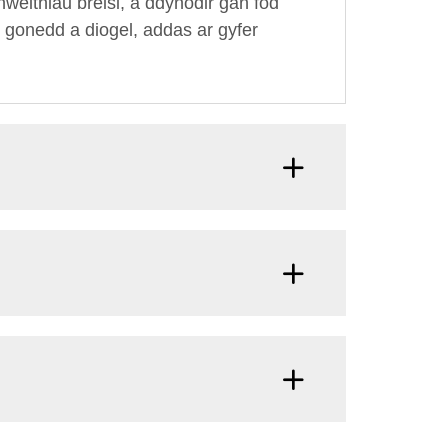
weithiau breisi, a ddynodir gan fod
'n gonedd a diogel, addas ar gyfer