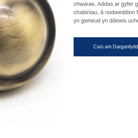
chwarae. Addas ar gyfer g
chabiniau, â nodweddion f
yn gwneud yn ddewis uche
Cais am Darganfydd