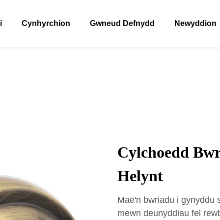
i
Cynhyrchion
Gwneud Defnydd
Newyddion
Cylchoedd Bwr
Helynt
Mae'n bwriadu i gynyddu s
mewn deunyddiau fel rewb