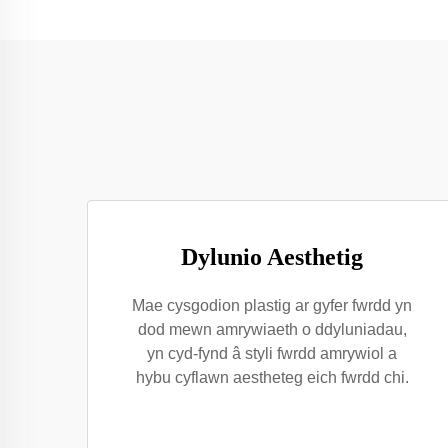
Dylunio Aesthetig
Mae cysgodion plastig ar gyfer fwrdd yn
dod mewn amrywiaeth o ddyluniadau,
yn cyd-fynd â styli fwrdd amrywiol a
hybu cyflawn aestheteg eich fwrdd chi.