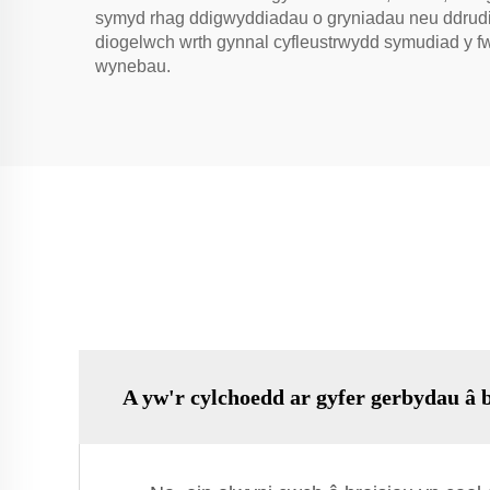
symyd rhag ddigwyddiadau o gryniadau neu ddrudio
diogelwch wrth gynnal cyfleustrwydd symudiad y f
wynebau.
A yw'r cylchoedd ar gyfer gerbydau â 