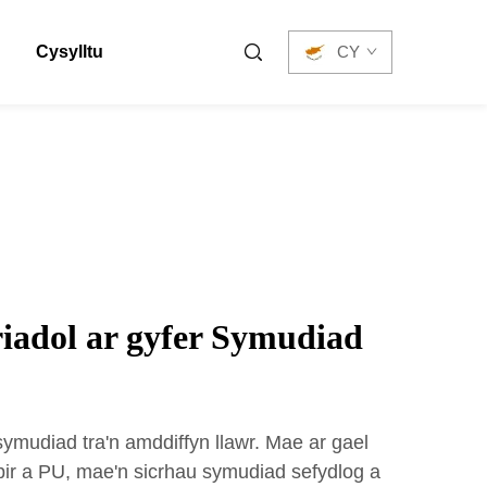
Cysylltu
CY
iadol ar gyfer Symudiad
ymudiad tra'n amddiffyn llawr. Mae ar gael
ir a PU, mae'n sicrhau symudiad sefydlog a