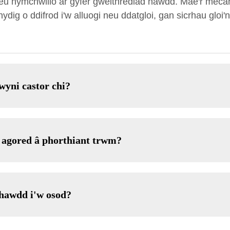
 eu hymchwilio ar gyfer gweithrediad hawdd. Mae'r mecan
ydig o ddifrod i'w alluogi neu ddatgloi, gan sicrhau gloi
wyni castor chi?
t agored â phorthiant trwm?
 hawdd i'w osod?