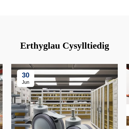
Erthyglau Cysylltiedig
30
Jun