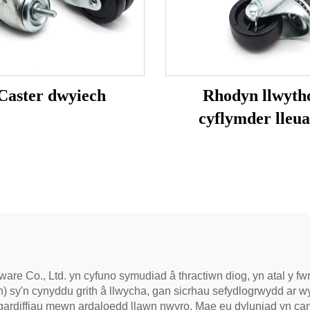
Caster dwyiech
Rhodyn llwyth
cyflymder lleu
are Co., Ltd. yn cyfuno symudiad â thractiwn diog, yn atal y 
 sy'n cynyddu grith â llwycha, gan sicrhau sefydlogrwydd ar wy
eu gardiffiau mewn ardaloedd llawn nwyro. Mae eu dyluniad yn 