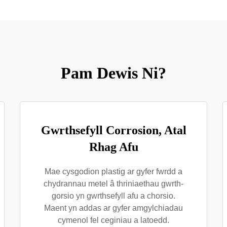
Pam Dewis Ni?
Gwrthsefyll Corrosion, Atal
Rhag Afu
Mae cysgodion plastig ar gyfer fwrdd a
chydrannau metel â thriniaethau gwrth-
gorsio yn gwrthsefyll afu a chorsio.
Maent yn addas ar gyfer amgylchiadau
cymenol fel ceginiau a latoedd.