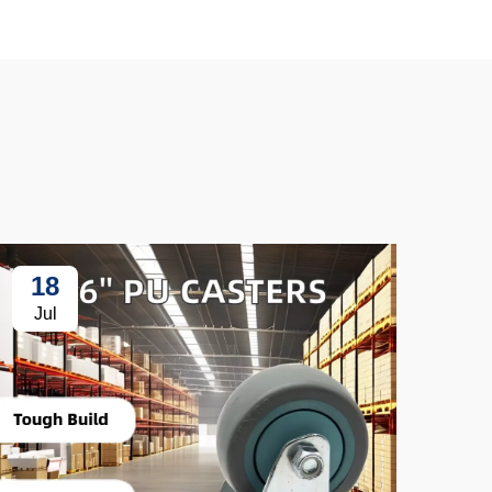
18
3
Jul
Ju