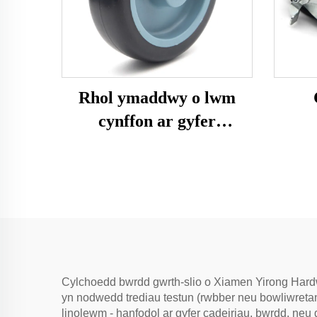
Rhol ymaddwy o lwm
cynffon ar gyfer
gweithgaredd
Cylchoedd bwrdd gwrth-slio o Xiamen Yirong Hardw
yn nodwedd trediau testun (rwbber neu bowliwretan)
linolewm - hanfodol ar gyfer cadeiriau, bwrdd, n