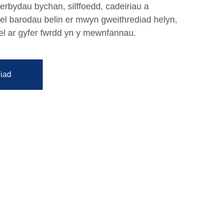
erbydau bychan, silffoedd, cadeiriau a
el barodau belin er mwyn gweithrediad helyn,
l ar gyfer fwrdd yn y mewnfannau.
iad