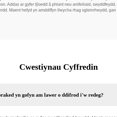
n. Addas ar gyfer tŷoedd â phlant neu anifeiliaid, swyddfeydd
wrdd. Maent hefyd yn amddiffyn llwycha rhag sgleinrhwydd, ga
Cwestiynau Cyffredin
braked yn gofyn am lawer o ddifrod i'w redeg?