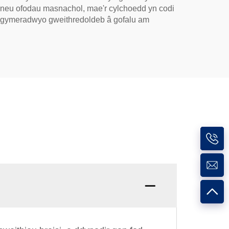
, neu ofodau masnachol, mae'r cylchoedd yn codi
n gymeradwyo gweithredoldeb â gofalu am