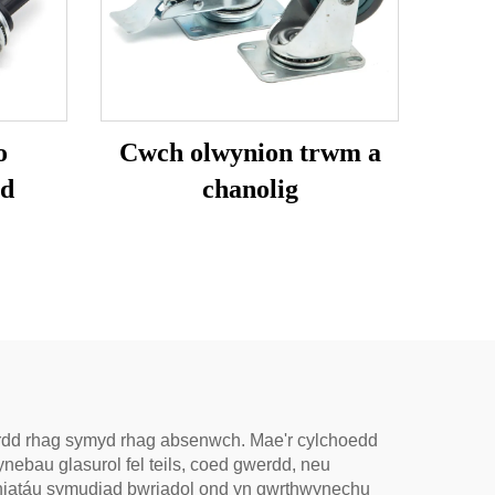
o
Cwch olwynion trwm a
ad
chanolig
fwrdd rhag symyd rhag absenwch. Mae'r cylchoedd
nebau glasurol fel teils, coed gwerdd, neu
caniatáu symudiad bwriadol ond yn gwrthwynechu