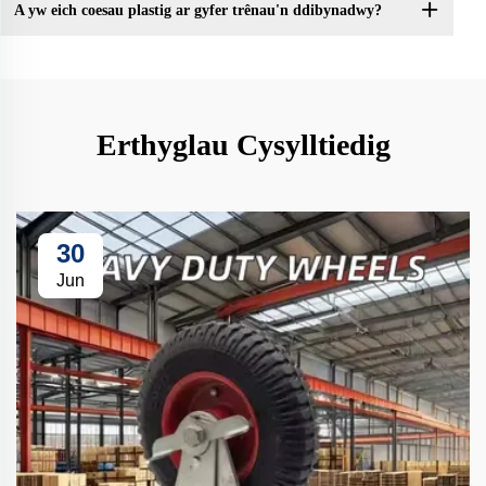
A yw eich coesau plastig ar gyfer trênau'n ddibynadwy?
Erthyglau Cysylltiedig
30
Jun