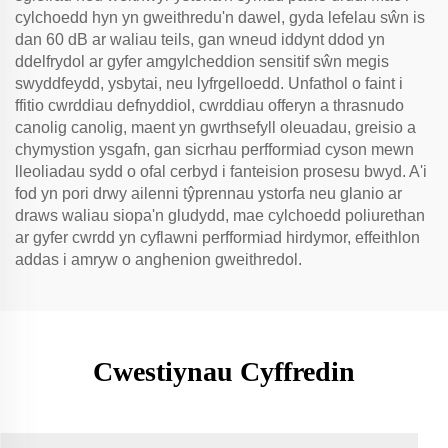
cylchoedd hyn yn gweithredu'n dawel, gyda lefelau sŵn is
dan 60 dB ar waliau teils, gan wneud iddynt ddod yn
ddelfrydol ar gyfer amgylcheddion sensitif sŵn megis
swyddfeydd, ysbytai, neu lyfrgelloedd. Unfathol o faint i
ffitio cwrddiau defnyddiol, cwrddiau offeryn a thrasnudo
canolig canolig, maent yn gwrthsefyll oleuadau, greisio a
chymystion ysgafn, gan sicrhau perfformiad cyson mewn
lleoliadau sydd o ofal cerbyd i fanteision prosesu bwyd. A'i
fod yn pori drwy ailenni tŷprennau ystorfa neu glanio ar
draws waliau siopa'n gludydd, mae cylchoedd poliurethan
ar gyfer cwrdd yn cyflawni perfformiad hirdymor, effeithlon
addas i amryw o anghenion gweithredol.
Cwestiynau Cyffredin