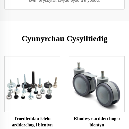
sŵn fel ysbytai, swyddfeydd a thŷoedd.
Cynnyrchau Cysylltiedig
Troedfeddau lefelu
Rhodwyr ardderchog o
ardderchog i blentyn
blentyn