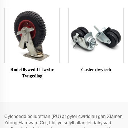
Rodel llywedd Llwybr
Caster dwyiech
Tyngedlog
Cylchoedd poliurethan (PU) ar gyfer cwrddiau gan Xiamen
Yirong Hardware Co., Ltd. yn sefyll allan fel datrysiad