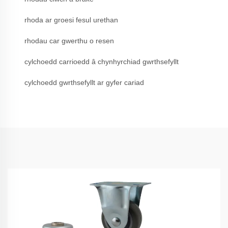
rhoda ar groesi fesul urethan
rhodau car gwerthu o resen
cylchoedd carrioedd â chynhyrchiad gwrthsefyllt
cylchoedd gwrthsefyllt ar gyfer cariad