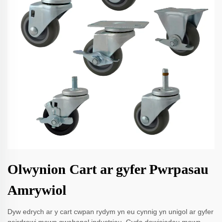
Olwynion Cart ar gyfer Pwrpasau
Amrywiol
Dyw edrych ar y cart cwpan rydym yn eu cynnig yn unigol ar gyfer
geirdrewi mewn gwahanol industriau. Gyda dewisiadau mewn