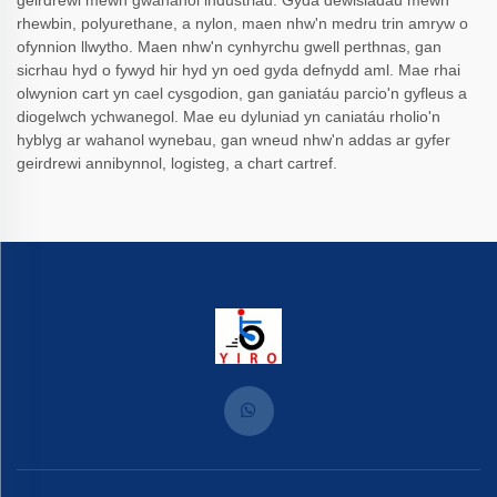
rhewbin, polyurethane, a nylon, maen nhw'n medru trin amryw o
ofynnion llwytho. Maen nhw'n cynhyrchu gwell perthnas, gan
sicrhau hyd o fywyd hir hyd yn oed gyda defnydd aml. Mae rhai
olwynion cart yn cael cysgodion, gan ganiatáu parcio'n gyfleus a
diogelwch ychwanegol. Mae eu dyluniad yn caniatáu rholio'n
hyblyg ar wahanol wynebau, gan wneud nhw'n addas ar gyfer
geirdrewi annibynnol, logisteg, a chart cartref.