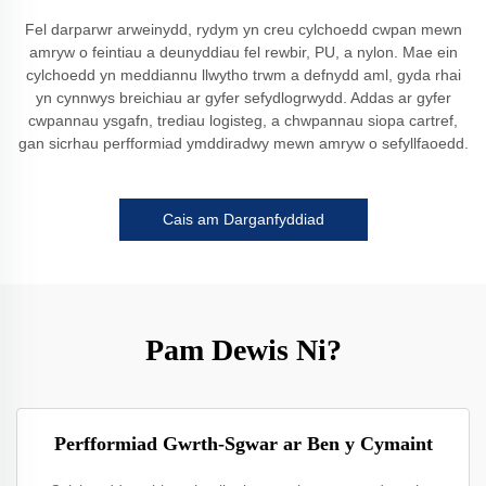
Fel darparwr arweinydd, rydym yn creu cylchoedd cwpan mewn
amryw o feintiau a deunyddiau fel rewbir, PU, a nylon. Mae ein
cylchoedd yn meddiannu llwytho trwm a defnydd aml, gyda rhai
yn cynnwys breichiau ar gyfer sefydlogrwydd. Addas ar gyfer
cwpannau ysgafn, trediau logisteg, a chwpannau siopa cartref,
gan sicrhau perfformiad ymddiradwy mewn amryw o sefyllfaoedd.
Cais am Darganfyddiad
Pam Dewis Ni?
Perfformiad Gwrth-Sgwar ar Ben y Cymaint