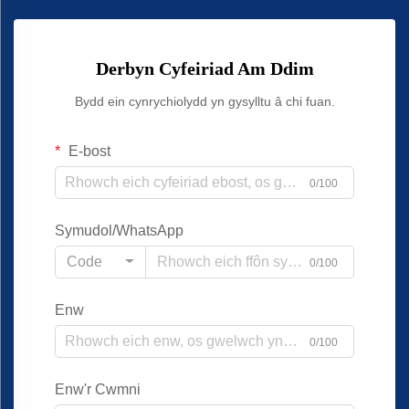
Derbyn Cyfeiriad Am Ddim
Bydd ein cynrychiolydd yn gysylltu â chi fuan.
E-bost
0/100
Symudol/WhatsApp
Code
0/100
Enw
0/100
Enw'r Cwmni