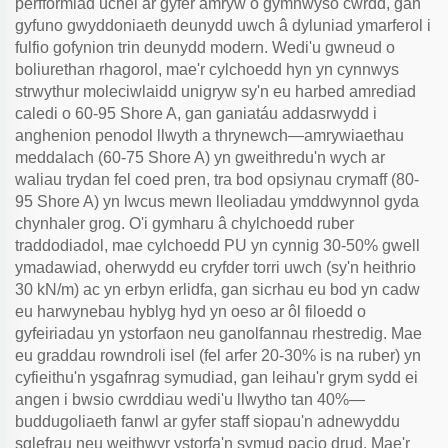
perfformiad uchel ar gyfer amryw o gymhwyso cwrdd, gan
gyfuno gwyddoniaeth deunydd uwch â dyluniad ymarferol i
fulfio gofynion trin deunydd modern. Wedi'u gwneud o
boliurethan rhagorol, mae'r cylchoedd hyn yn cynnwys
strwythur moleciwlaidd unigryw sy'n eu harbed amrediad
caledi o 60-95 Shore A, gan ganiatáu addasrwydd i
anghenion penodol llwyth a thrynewch—amrywiaethau
meddalach (60-75 Shore A) yn gweithredu'n wych ar
waliau trydan fel coed pren, tra bod opsiynau crymaff (80-
95 Shore A) yn lwcus mewn lleoliadau ymddwynnol gyda
chynhaler grog. O'i gymharu â chylchoedd ruber
traddodiadol, mae cylchoedd PU yn cynnig 30-50% gwell
ymadawiad, oherwydd eu cryfder torri uwch (sy'n heithrio
30 kN/m) ac yn erbyn erlidfa, gan sicrhau eu bod yn cadw
eu harwynebau hyblyg hyd yn oeso ar ôl filoedd o
gyfeiriadau yn ystorfaon neu ganolfannau rhestredig. Mae
eu graddau rowndroli isel (fel arfer 20-30% is na ruber) yn
cyfieithu'n ysgafnrag symudiad, gan leihau'r grym sydd ei
angen i bwsio cwrddiau wedi'u llwytho tan 40%—
buddugoliaeth fanwl ar gyfer staff siopau'n adnewyddu
sglefrau neu weithwyr ystorfa'n symud pacio drud. Mae'r