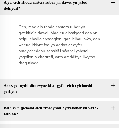
A yw eich rhoda casters ruber yn dawel yn ystod
defnydd?
Oes, mae ein rhoda casters ruber yn
gweithio'n dawel. Mae eu elastigedd dda yn
helpu chwilio'r ysgogion, gan leihau sŵn, gan
wneud iddynt fod yn addas ar gyfer
amgylcheddau sensitif i sŵn fel ysbytai,
ysgolion a chartrefi, wrth amddiffyn llwytho
rhag niwed.
A oes gennydd dimswyoedd ar gyfer eich cylchoedd
gerbyd?
Beth sy'n gwneud eich troedynau hytralodwr yn wrth-
reibion?