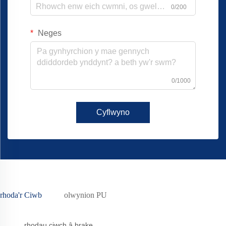
0/200
Neges
0/1000
Cyflwyno
rhoda'r Ciwb
olwynion PU
rhodau ciwch â brake