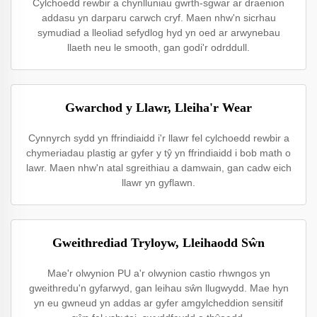
Cylchoedd rewbir a chynlluniau gwrth-sgwar ar draenion
addasu yn darparu carwch cryf. Maen nhw'n sicrhau
symudiad a lleoliad sefydlog hyd yn oed ar arwynebau
llaeth neu le smooth, gan godi'r odrddull.
Gwarchod y Llawr, Lleiha'r Wear
Cynnyrch sydd yn ffrindiaidd i'r llawr fel cylchoedd rewbir a
chymeriadau plastig ar gyfer y tŷ yn ffrindiaidd i bob math o
lawr. Maen nhw'n atal sgreithiau a damwain, gan cadw eich
llawr yn gyflawn.
Gweithrediad Tryloyw, Lleihaodd Sŵn
Mae'r olwynion PU a'r olwynion castio rhwngos yn
gweithredu'n gyfarwyd, gan leihau sŵn llugwydd. Mae hyn
yn eu gwneud yn addas ar gyfer amgylcheddion sensitif