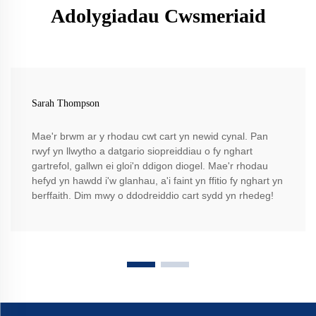
Adolygiadau Cwsmeriaid
Sarah Thompson
Mae'r brwm ar y rhodau cwt cart yn newid cynal. Pan
rwyf yn llwytho a datgario siopreiddiau o fy nghart
gartrefol, gallwn ei gloi'n ddigon diogel. Mae'r rhodau
hefyd yn hawdd i'w glanhau, a'i faint yn ffitio fy nghart yn
berffaith. Dim mwy o ddodreiddio cart sydd yn rhedeg!