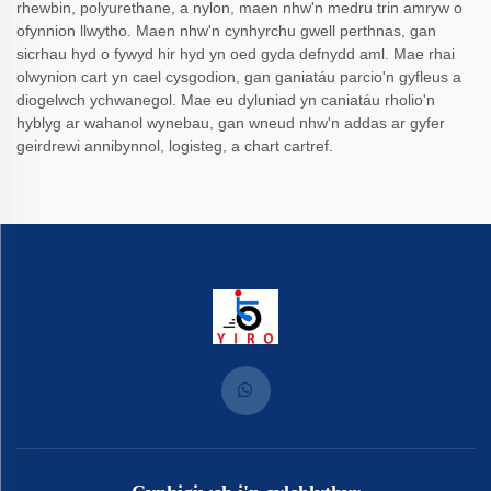
rhewbin, polyurethane, a nylon, maen nhw'n medru trin amryw o
ofynnion llwytho. Maen nhw'n cynhyrchu gwell perthnas, gan
sicrhau hyd o fywyd hir hyd yn oed gyda defnydd aml. Mae rhai
olwynion cart yn cael cysgodion, gan ganiatáu parcio'n gyfleus a
diogelwch ychwanegol. Mae eu dyluniad yn caniatáu rholio'n
hyblyg ar wahanol wynebau, gan wneud nhw'n addas ar gyfer
geirdrewi annibynnol, logisteg, a chart cartref.