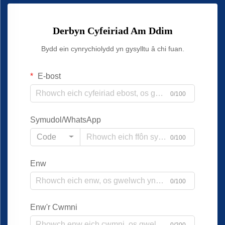
Derbyn Cyfeiriad Am Ddim
Bydd ein cynrychiolydd yn gysylltu â chi fuan.
E-bost
0/100
Symudol/WhatsApp
Code
0/100
Enw
0/100
Enw'r Cwmni
0/200