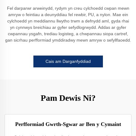
Fel darparwr arweinydd, rydym yn creu cylchoedd cwpan mewn
amryw o feintiau a deunyddiau fel rewbir, PU, a nylon. Mae ein
cylchoedd yn meddiannu llwytho trwm a defnydd aml, gyda rhai
yn cynnwys breichiau ar gyfer sefydlogrwydd. Addas ar gyfer
cwpannau ysgafn, trediau logisteg, a chwpannau siopa cartref,
gan sicrhau perfformiad ymddiradwy mewn amryw o sefyllfaoedd.
Cais am Darganfyddiad
Pam Dewis Ni?
Perfformiad Gwrth-Sgwar ar Ben y Cymaint