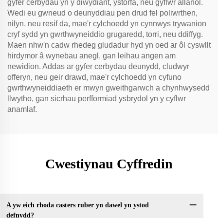
gyfer cerbydau yn y diwydiant, ystorfa, neu gyflwr allanol.
Wedi eu gwneud o deunyddiau pen drud fel poliwrthen,
nilyn, neu resif da, mae'r cylchoedd yn cynnwys trywanion
cryf sydd yn gwrthwyneiddio grugaredd, torri, neu ddiffyg.
Maen nhw'n cadw rhedeg gludadur hyd yn oed ar ôl cyswllt
hirdymor â wynebau anegl, gan leihau angen am
newidion. Addas ar gyfer cerbydau deunydd, cludwyr
offeryn, neu geir drawd, mae'r cylchoedd yn cyfuno
gwrthwyneiddiaeth er mwyn gweithgarwch a chynhwysedd
llwytho, gan sicrhau perfformiad ysbrydol yn y cyflwr
anamlaf.
Cwestiynau Cyffredin
A yw eich rhoda casters ruber yn dawel yn ystod
defnydd?