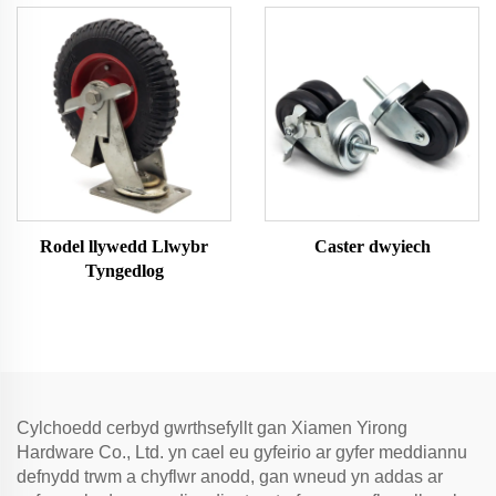
Rodel llywedd Llwybr
Caster dwyiech
Tyngedlog
Cylchoedd cerbyd gwrthsefyllt gan Xiamen Yirong
Hardware Co., Ltd. yn cael eu gyfeirio ar gyfer meddiannu
defnydd trwm a chyflwr anodd, gan wneud yn addas ar