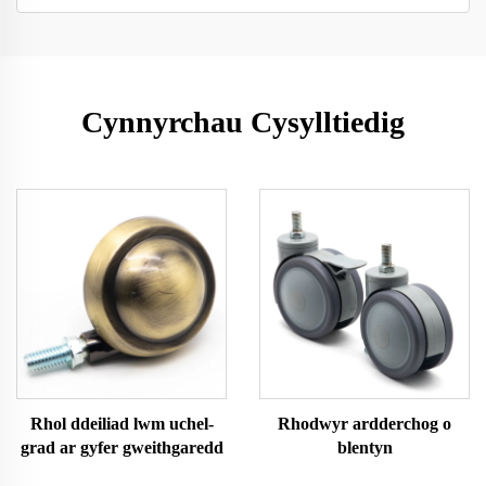
Cynnyrchau Cysylltiedig
Rhol ddeiliad lwm uchel-
Rhodwyr ardderchog o
grad ar gyfer gweithgaredd
blentyn