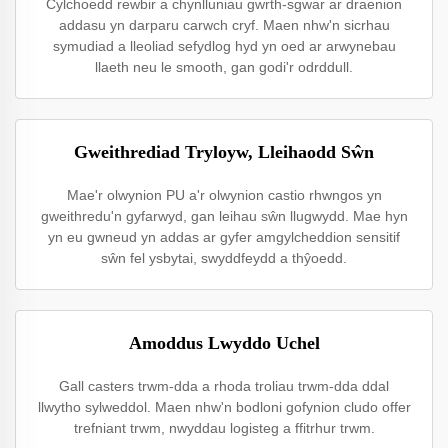
Cylchoedd rewbir a chynlluniau gwrth-sgwar ar draenion
addasu yn darparu carwch cryf. Maen nhw'n sicrhau
symudiad a lleoliad sefydlog hyd yn oed ar arwynebau
llaeth neu le smooth, gan godi'r odrddull.
Gweithrediad Tryloyw, Lleihaodd Sŵn
Mae'r olwynion PU a'r olwynion castio rhwngos yn
gweithredu'n gyfarwyd, gan leihau sŵn llugwydd. Mae hyn
yn eu gwneud yn addas ar gyfer amgylcheddion sensitif
sŵn fel ysbytai, swyddfeydd a thŷoedd.
Amoddus Lwyddo Uchel
Gall casters trwm-dda a rhoda troliau trwm-dda ddal
llwytho sylweddol. Maen nhw'n bodloni gofynion cludo offer
trefniant trwm, nwyddau logisteg a ffitrhur trwm.