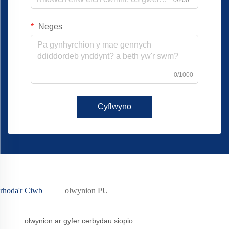
Neges
0/1000
Cyflwyno
rhoda'r Ciwb
olwynion PU
olwynion ar gyfer cerbydau siopio