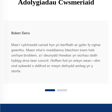
Adolygiadau Cwsmeriaid
Robert Davis
Mae'r cylchoedd cariad hyn yn berffaith ar gyfer fy nghar
gwerthu. Maen nhw'n meddiannu blwchion trwm heb
unrhyw broblem, a'r deunydd rhewbar yn sicrhau daith
hyblyg dros lawr concrit. Hoffwn fod yn erbyn wear—dim
ond sylwedd o ddifrod er mwyn defnydd amlwg yn y
storfa.