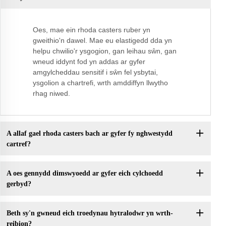
Oes, mae ein rhoda casters ruber yn
gweithio'n dawel. Mae eu elastigedd dda yn
helpu chwilio'r ysgogion, gan leihau sŵn, gan
wneud iddynt fod yn addas ar gyfer
amgylcheddau sensitif i sŵn fel ysbytai,
ysgolion a chartrefi, wrth amddiffyn llwytho
rhag niwed.
A allaf gael rhoda casters bach ar gyfer fy nghwestydd
cartref?
A oes gennydd dimswyoedd ar gyfer eich cylchoedd
gerbyd?
Beth sy'n gwneud eich troedynau hytralodwr yn wrth-
reibion?