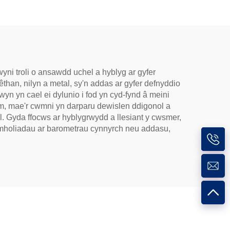
yni troli o ansawdd uchel a hyblyg ar gyfer
than, nilyn a metal, sy'n addas ar gyfer defnyddio
 yn cael ei dylunio i fod yn cyd-fynd â meini
 drwm, mae'r cwmni yn darparu dewislen ddigonol a
. Gyda ffocws ar hyblygrwydd a llesiant y cwsmer,
ymholiadau ar barometrau cynnyrch neu addasu,