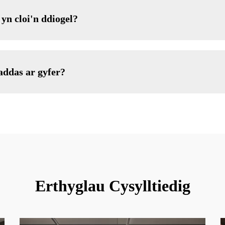
yn cloi'n ddiogel?
addas ar gyfer?
Erthyglau Cysylltiedig