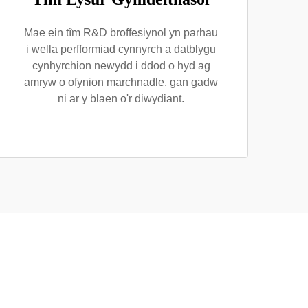
Mae ein tîm R&D broffesiynol yn parhau
i wella perfformiad cynnyrch a datblygu
cynhyrchion newydd i ddod o hyd ag
amryw o ofynion marchnadle, gan gadw
ni ar y blaen o'r diwydiant.