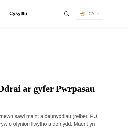
Cysylltu
CY
Ddrai ar gyfer Pwrpasau
 mewn sawl maint a deunyddiau (reiber, PU,
ryw o ofynion llwytho a defnydd. Maent yn