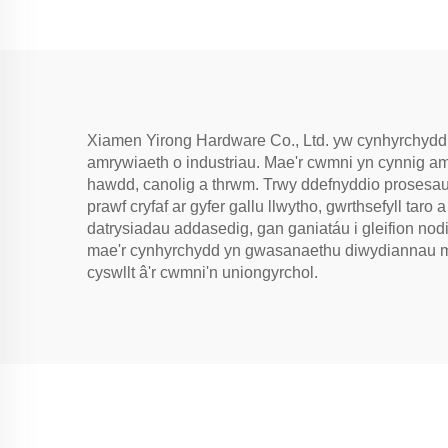
Xiamen Yirong Hardware Co., Ltd. yw cynhyrchydd pr
amrywiaeth o industriau. Mae'r cwmni yn cynnig amr
hawdd, canolig a thrwm. Trwy ddefnyddio prosesau
prawf cryfaf ar gyfer gallu llwytho, gwrthsefyll tar
datrysiadau addasedig, gan ganiatáu i gleifion nod
mae'r cynhyrchydd yn gwasanaethu diwydiannau meg
cyswllt â'r cwmni'n uniongyrchol.