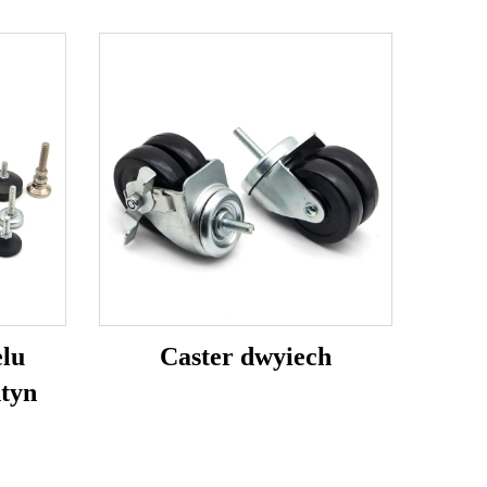
elu
Caster dwyiech
ntyn