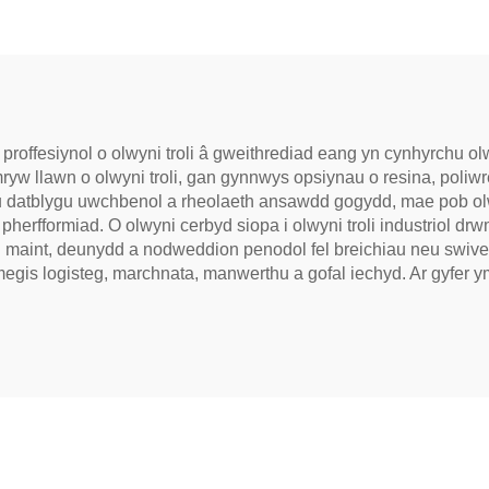
offesiynol o olwyni troli â gweithrediad eang yn cynhyrchu olw
yw llawn o olwyni troli, gan gynnwys opsiynau o resina, poliwrê
 datblygu uwchbenol a rheolaeth ansawdd gogydd, mae pob olwyn
o a pherfformiad. O olwyni cerbyd siopa i olwyni troli industriol
i maint, deunydd a nodweddion penodol fel breichiau neu swivel
is logisteg, marchnata, manwerthu a gofal iechyd. Ar gyfer 