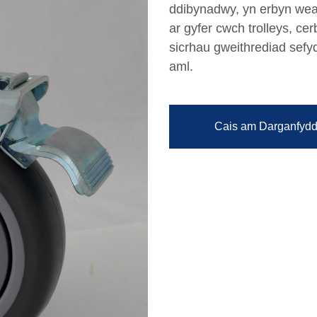
ddibynadwy, yn erbyn wea
ar gyfer cwch trolleys, c
sicrhau gweithrediad sefy
aml.
Cais am Darganfydd