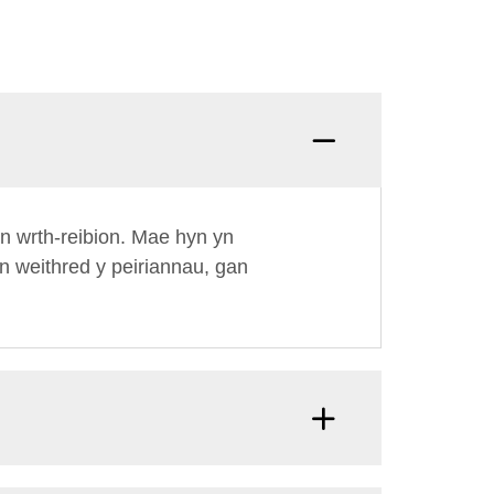
n wrth-reibion. Mae hyn yn
gan weithred y peiriannau, gan