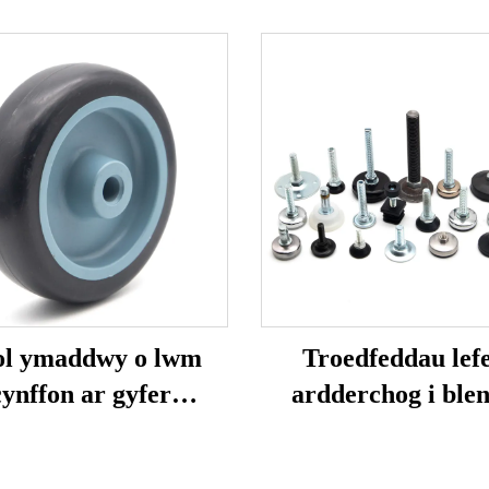
l ymaddwy o lwm
Troedfeddau lef
cynffon ar gyfer
ardderchog i ble
gweithgaredd