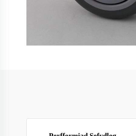
Perfformiad Sefydlog