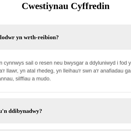
Cwestiynau Cyffredin
alodwr yn wrth-reibion?
n cynnwys sail o resen neu bwysgar a ddyluniwyd i fod y
a'r llawr, yn atal rhedeg, yn lleihau'r swn a'r anafiadau 
annau, silffiau a mudo.
nau'n ddibynadwy?