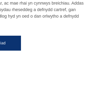
r, ac mae rhai yn cynnwys breichiau. Addas
erbydau rheseddeg a defnydd cartref, gan
dlog hyd yn oed o dan orlwytho a defnydd
iad