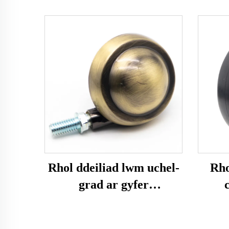
Rhol ddeiliad lwm uchel-
Rho
grad ar gyfer
gweithgaredd