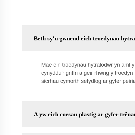
Beth sy'n gwneud eich troedynau hytr
Mae ein troedynau hytralodwr yn aml y
cynyddu'r griffn a geir rhwng y troedyn 
sicrhau cymorth sefydlog ar gyfer peiri
A yw eich coesau plastig ar gyfer trê