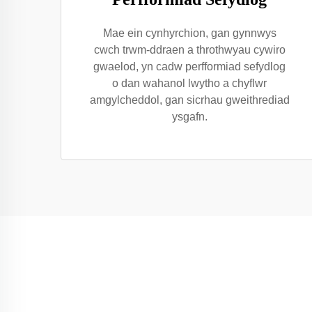
Mae ein cynhyrchion, gan gynnwys
cwch trwm-ddraen a throthwyau cywiro
gwaelod, yn cadw perfformiad sefydlog
o dan wahanol lwytho a chyflwr
amgylcheddol, gan sicrhau gweithrediad
ysgafn.