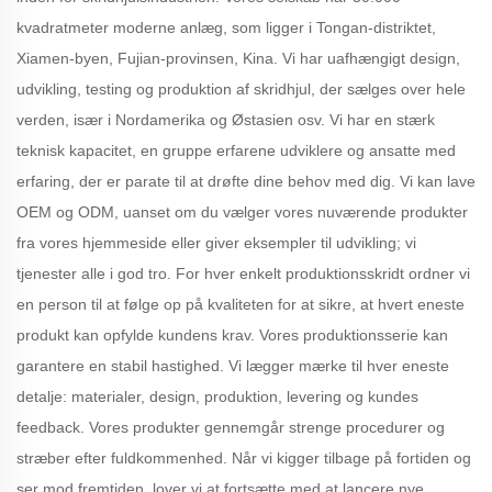
kvadratmeter moderne anlæg, som ligger i Tongan-distriktet,
Xiamen-byen, Fujian-provinsen, Kina. Vi har uafhængigt design,
udvikling, testing og produktion af skridhjul, der sælges over hele
verden, især i Nordamerika og Østasien osv. Vi har en stærk
teknisk kapacitet, en gruppe erfarene udviklere og ansatte med
erfaring, der er parate til at drøfte dine behov med dig. Vi kan lave
OEM og ODM, uanset om du vælger vores nuværende produkter
fra vores hjemmeside eller giver eksempler til udvikling; vi
tjenester alle i god tro. For hver enkelt produktionsskridt ordner vi
en person til at følge op på kvaliteten for at sikre, at hvert eneste
produkt kan opfylde kundens krav. Vores produktionsserie kan
garantere en stabil hastighed. Vi lægger mærke til hver eneste
detalje: materialer, design, produktion, levering og kundes
feedback. Vores produkter gennemgår strenge procedurer og
stræber efter fuldkommenhed. Når vi kigger tilbage på fortiden og
ser mod fremtiden, lover vi at fortsætte med at lancere nye