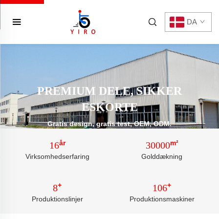
DA
PREMIUM DELE, SIKKER
ESKORTE
Gratis design, gratis test, OEM, ODM.
år
m²
16
30000
Virksomhedserfaring
Golddækning
+
+
8
106
Produktionslinjer
Produktionsmaskiner