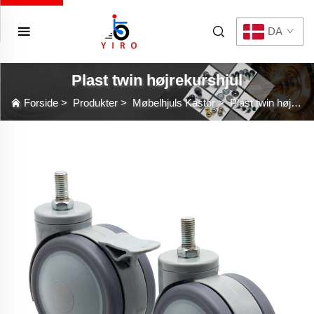
DA
Plast twin højrekurshjul
Forside
>
Produkter
>
Møbelhjuls Kastor
>
Plast twin højrekurshjul