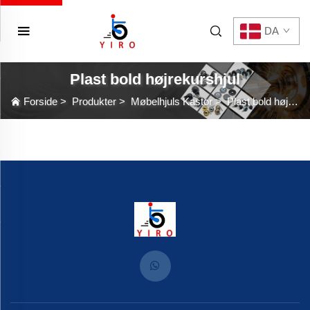
DA
Plast bold højrekurshjul
Forside
>
Produkter
>
Møbelhjuls Kastor
>
Plast bold højrekurshjul