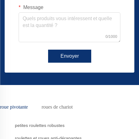
Message
0/1000
Envoyer
roue pivotante
roues de chariot
petites roulettes robustes
roulettes et roues anti-dérapantes