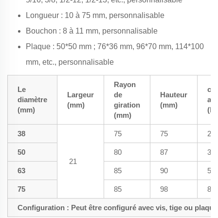
Longueur : 10 à 75 mm, personnalisable
Bouchon : 8 à 11 mm, personnalisable
Plaque : 50*50 mm ; 76*36 mm, 96*70 mm, 114*100
mm, etc., personnalisable
Rayon
Le
ch
Largeur
de
Hauteur
diamètre
ad
(mm)
giration
(mm)
(mm)
(kg
(mm)
38
75
75
20
50
80
87
30
21
63
85
90
50
75
85
98
80
Configuration : Peut être configuré avec vis, tige ou plaque