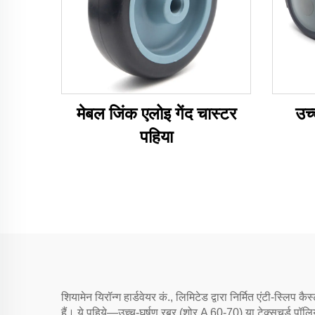
मेबल जिंक एलोइ गेंद चास्टर
उच्
पहिया
शियामेन यिरॉन्ग हार्डवेयर कं., लिमिटेड द्वारा निर्मित एंटी-स्लिप
हैं। ये पहिये—उच्च-घर्षण रबर (शोर A 60-70) या टेक्सचर्ड पॉलियूरे