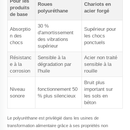
Pour les
Roues
Chariots en
produits
polyuréthane
acier forgé
de base
30 %
Absorptio
Supérieur pour
d'amortissement
n des
les chocs
des vibrations
chocs
ponctuels
supérieur
Résistanc
Sensible à la
Acier non traité
e à la
dégradation par
sensible à la
corrosion
l'huile
rouille
Bruit plus
Niveau
fonctionnement 50
important sur
sonore
% plus silencieux
les sols en
béton
Le polyuréthane est privilégié dans les usines de
transformation alimentaire grâce à ses propriétés non