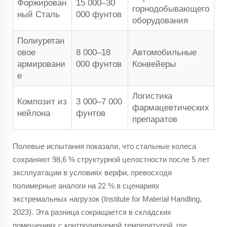
Форжирован
15 000–30
горнодобывающего
ный Сталь
000 фунтов
оборудования
Полиуретан
овое
8 000–18
Автомобильные
армировани
000 фунтов
Конвейеры
е
Логистика
Композит из
3 000–7 000
фармацевтических
нейлона
фунтов
препаратов
Полевые испытания показали, что стальные колеса
сохраняют 98,6 % структурной целостности после 5 лет
эксплуатации в условиях верфи, превосходя
полимерные аналоги на 22 % в сценариях
экстремальных нагрузок (Institute for Material Handling,
2023). Эта разница сокращается в складских
помещениях с контролируемой температурой, где