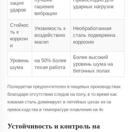
зация
гашение
ударных нагрузок
ударов
вибрации
Стойкос
Уязвимость к
Необработанная
ть к
воздействию
сталь подвержена
коррози
масел
коррозии
и
Более высокий
Уровень
на 50% более
уровень шума на
шума
тихая работа
бетонных полах
Полиуретан предпочтителен в пищевых производствах
благодаря отсутствию следов на полу, в то время как
кованая сталь доминирует в литейных цехах из-за
превосходства в температуре плавления на 4x
Устойчивость и контроль на