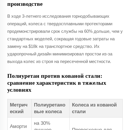
производстве
В ходе 3-летнего исследования горнодобывающих
операций, колеса с твердосплавными протекторами
продемонстрировали срок службы на 60% дольше, чем у
стандартных моделей, сокращая годовые затраты на
замену на $18k на транспортное средство. Их
ударопрочный дизайн минимизировал простои из-за
выхода колес из строя на пересеченной местности.
Полиуретан против кованой стали:
сравнение характеристик в тяжелых
условиях
Метрич
Полиуретано
Колеса из кованой
еский
вые колеса
стали
на 30%
Аморти
лучшее
Превосходно для