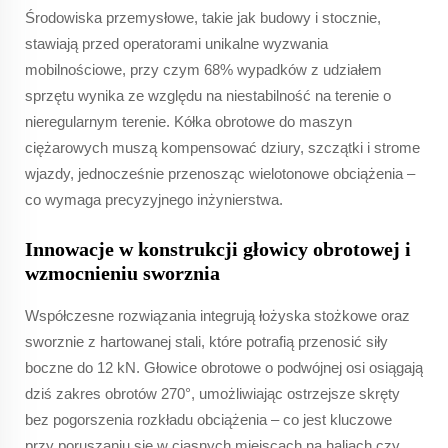
Środowiska przemysłowe, takie jak budowy i stocznie,
stawiają przed operatorami unikalne wyzwania
mobilnościowe, przy czym 68% wypadków z udziałem
sprzętu wynika ze względu na niestabilność na terenie o
nieregularnym terenie. Kółka obrotowe do maszyn
ciężarowych muszą kompensować dziury, szczątki i strome
wjazdy, jednocześnie przenosząc wielotonowe obciążenia –
co wymaga precyzyjnego inżynierstwa.
Innowacje w konstrukcji głowicy obrotowej i
wzmocnieniu sworznia
Współczesne rozwiązania integrują łożyska stożkowe oraz
sworznie z hartowanej stali, które potrafią przenosić siły
boczne do 12 kN. Głowice obrotowe o podwójnej osi osiągają
dziś zakres obrotów 270°, umożliwiając ostrzejsze skręty
bez pogorszenia rozkładu obciążenia – co jest kluczowe
przy poruszaniu się w ciasnych miejscach na haliach czy