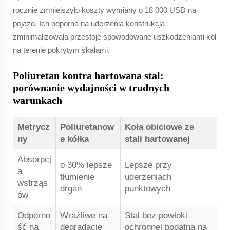
rocznie zmniejszyło koszty wymiany o 18 000 USD na
pojazd. Ich odporna na uderzenia konstrukcja
zminimalizowała przestoje spowodowane uszkodzeniami kół
na terenie pokrytym skałami.
Poliuretan kontra hartowana stal:
porównanie wydajności w trudnych
warunkach
Metrycz
Poliuretanow
Koła obiciowe ze
ny
e kółka
stali hartowanej
Absorpcj
o 30% lepsze
Lepsze przy
a
tłumienie
uderzeniach
wstrząs
drgań
punktowych
ów
Odporno
Wrażliwe na
Stal bez powłoki
ść na
degradację
ochronnej podatna na