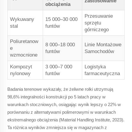
zastosowanie
obciążenia
Przesuwanie
Wykuwany
15 000–30 000
sprzętu
stal
funtów
górniczego
Poliuretanow
8 000–18 000
Linie Montażowe
e
funtów
Samochodów
wzmocnione
Kompozyt
3 000–7 000
Logistyka
nylonowy
funtów
farmaceutyczna
Badania terenowe wykazały, że żeliwne rolki utrzymują
98,6% integralności konstrukcji po 5 latach pracy w
warunkach stoczniowych, osiągając wynik lepszy o 22% w
porównaniu z alternatywami polimerowymi w warunkach
ekstremalnego obciążenia (Material Handling Institute, 2023).
Ta różnica wyników zmniejsza się w magazynach z