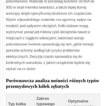
poliuretanowe. Materiały te posiadają twardość od 85A do
90D w skali miernika twardości, a także lepiej tłumią
wstrząsy dzięki specyficznej strukturze ich cząsteczek.
Wybór odpowiedniego materiału ma ogromny wpływ na
trwałość pod wpływem obciążeń. Kołki stalowe mogą
wytrzymać ponad pół miliona cykli obciążenia nawet w
miejscach z ciągłymi wibracjami, natomiast wersje
poliuretanowe świetnie sprawdzają się tam, gdzie istnieje
potrzeba ochrony podłogi lub ryzyko problemów
elektrycznych. Decyzja często sprowadza się do
konkretnych warunków, z jakimi urządzenie będzie się
stykać na co dzień.
Porównawcza analiza nośności różnych typów
przemysłowych kółek zębatych
Zakres
Optymalne
Typ kołka
typowego