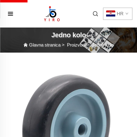
HR
Jedno kolo
Glavna stranica
>
Proizvodi
>
Jedno kolo