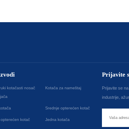
izvodi
Prijavite 
uki kotačasti nosač
Kotača za nameštaj
Prijavite se na
jača
industrije, ažu
kotača
Srednje opterećen kotač
 opterećen kotač
Jedna kotača