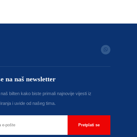
se na naš newsletter
 naš bilten kako biste primali najnovije vijesti iz
riranja i uvide od našeg tima.
Pretplati se