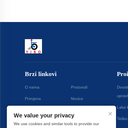
Brzi linkovi
Pro
O nama
Proizvodi
Dvostr
upravl
Primjena
Novice
Laka 
Kontakt
We value your privacy
Teško
We use cookies and similar tools to provide our