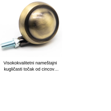
Visokokvalitetni nameštajni
kugličasti točak od cincove
aligije