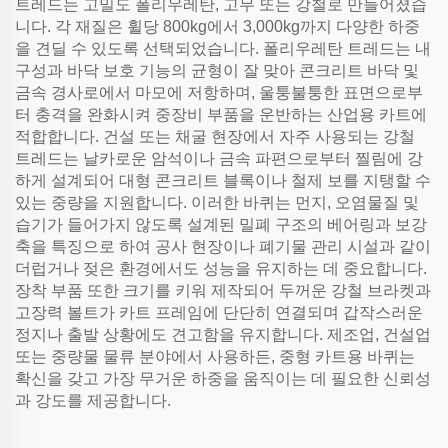
트레드는 고밀도 폴리우레탄, 고무 또는 강철로 만들어졌습
니다. 각 재질은 휠당 800kg에서 3,000kg까지 다양한 하중
을 견딜 수 있도록 선택되었습니다. 폴리우레탄 트레드는 내
구성과 바닥 보호 기능의 균형이 잘 맞아 콘크리트 바닥 및
금속 경사로에서 마모에 저항하며, 울퉁불퉁한 표면으로부
터 충격을 완화시켜 중장비 부품을 운반하는 산업용 카트에
적합합니다. 건설 또는 채굴 현장에서 자주 사용되는 강철
트레드는 날카로운 암석이나 금속 파편으로부터 찔림에 강
하게 설계되어 대형 콘크리트 블록이나 철제 보를 지탱할 수
있는 중량을 지원합니다. 이러한 바퀴는 먼지, 오염물질 및
습기가 들어가지 않도록 설계된 밀폐 구조의 베어링과 보강
축을 특징으로 하여 공사 현장이나 폐기물 관리 시설과 같이
더럽거나 젖은 환경에서도 성능을 유지하는 데 중요합니다.
장착 부품 또한 크기를 키워 제작되어 두꺼운 강철 브라켓과
고장력 볼트가 카트 프레임에 단단히 연결되며 갑작스러운
정지나 출발 상황에도 견고함을 유지합니다. 제조업, 건설업
또는 중량물 물류 분야에서 사용하든, 중형 카트용 바퀴는
확신을 갖고 가장 무거운 하중을 움직이는 데 필요한 신뢰성
과 강도를 제공합니다.