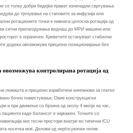
не се толку добри бидејќи прават изненадни свртувања
едува до тргнување на стаповите за инфузија или
ални ротационите точки е нивната целосна ротација од
рави ситни прилагодувања веднаш до МРИ машини или
просторот е ограничен. Креветите остануваат стабилни
тите додека овозможува прецизно позиционирање без
а овозможува контролирана ротација од
ни лежишта и прецизно изработени кинпинови за глатко
увано бочно поместување. Овие конструкциски
ри и при движење со брзина од околу 4 милји на час,
 пациенти каде балансот е најважен. Точките со
навигација низ тесни простори внатре во типични ICU
ата носечка моќ. Делови од нерѓосувачки челик