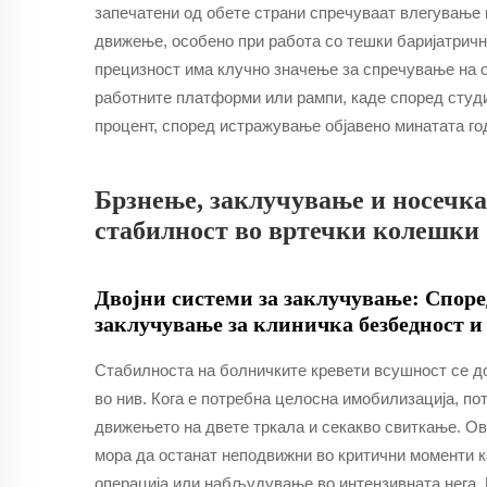
запечатени од обете страни спречуваат влегување 
движење, особено при работа со тешки баријатричн
прецизност има клучно значење за спречување на о
работните платформи или рампи, каде според студи
процент, според истражување објавено минатата годи
Брзнење, заклучување и носечк
стабилност во вртечки колешки
Двојни системи за заклучување: Споре
заклучување за клиничка безбедност и
Стабилноста на болничките кревети всушност се д
во нив. Кога е потребна целосна имобилизација, п
движењето на двете тркала и секакво свиткање. Ов
мора да останат неподвижни во критични моменти к
операција или набљудување во интензивната нега. 