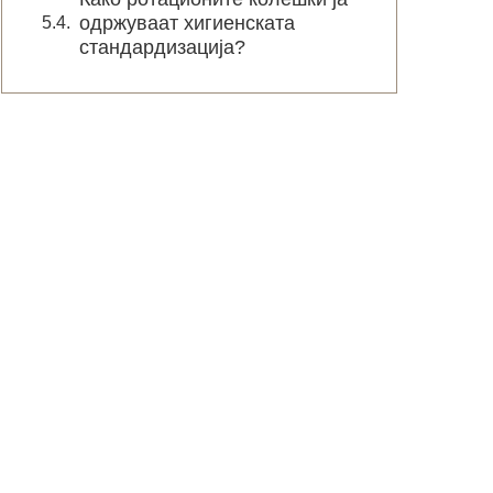
одржуваат хигиенската
стандардизација?