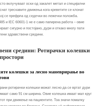
сто вклучуваат оски од закалет метал и специјални
аснат трескавите движења кога креветите се клонат
екој се префрла од седечки во лежечки положба.
5 и IEC 60601-1 не е само папирена работа – овие
аат сигурно и постојано, дури и откако многу пати
тени здравствени средини.
вени средини: Ротирачки колешки
 простори
ите колешки за лесно маневрирање во
тови
рани ротирачки колешки можат лесно да се вртат дури
имаат само 91 см ширина. Овие колешка имаат мал круг
тот при движење на пациентите. Тоа значи помалку
други кревети во близина. Сестрите нè информираат