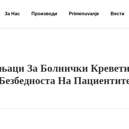
За Нас
Производи
Primenuvanje
Вести
њаци За Болнички Кревети
Безбедноста На Пациентит