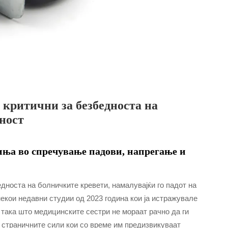
критични за безбедноста на
ност
иња во спречување падови, напрегање и
едноста на болничките кревети, намалувајќи го падот на
екои недавни студии од 2023 година кои ја истражувале
, така што медицинските сестри не мораат рачно да ги
 страничните сили кои со време им предизвикуваат