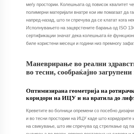
меѓу простории. Колешњата од повисок квалитет че
полимерни материјали внатре кои им помагаат да г
напред-назад, што ги спречува да се клатат кога н
Исполнувањето на зацврстените барања од ISO 1348
сертификации значат дека колешњата ќе функционир
биле користени месеци и години низ премногу зафа
Маневрирање во реални здравст
во тесни, сообраќајно загрупени
Оптимизирана геометрија на ротирачк
коридори на ИЦУ и на вратила до лиф
Креветите во болници опремени со посебно дизајни
и во тесни простории на ИЦУ каде што коридорите 
на свикување, што им спречува од стрелкање од па
судирања во врати, опрема поставена на ѕидови и 