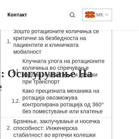
Содржина
Контакт
MK
Зошто ротационите количиња се
критични за безбедноста на
пациентите и клиничката
мобилност
Клучната улога на ротационите
количиња во спречување
: Осигурување На
падови, напрегање и грешки
при транспорт
е
Како прецизната механика на
ротација овозможува
контролирана ротација од 360°
без поместување или клатење
Брзнење, заклучување и носечка
способност: Инженерска
стабилност во вртечки колешки