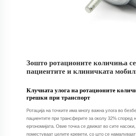
Зошто ротационите количиња се 
пациентите и клиничката мобил
Клучната улога на ротационите колич
грешки при транспорт
Ротација на точките има многу важна улога во безб
пациентите при трансферите за околу 32% според н
ергономијата. Овие точка се движат во сите насоки
поместуваат целите кревети, со што се намалуваат