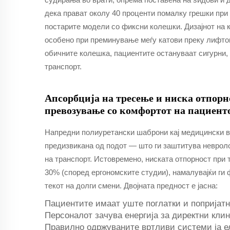
дека прават околу 40 проценти помалку грешки при 
постарите модели со фиксни колешки. Дизајнот на к
особено при преминување меѓу катови преку лифтов
обичните колешка, пациентите остануваат сигурни, 
транспорт.
Апсорбција на тресење и ниска отпорн
превозување со комфортот на пациенто
Напредни полиуретански шаброни кај медицински в
предизвикана од подот — што ги заштитува невроло
на транспорт. Истовремено, ниската отпорност при
30% (според ергономските студии), намалувајќи ги 
текот на долги смени. Двојната предност е јасна:
Пациентите имаат уште поглатки и попријат
Персоналот зачува енергија за директни кли
Правилно одржуваните вртливи системи ја ел