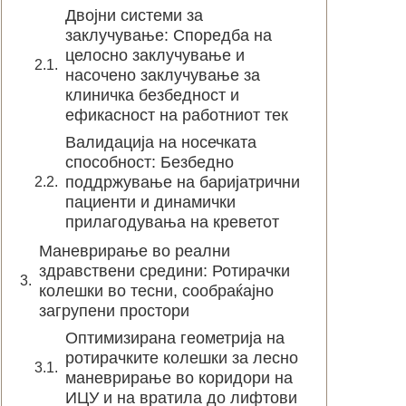
Двојни системи за
заклучување: Споредба на
целосно заклучување и
насочено заклучување за
клиничка безбедност и
ефикасност на работниот тек
Валидација на носечката
способност: Безбедно
поддржување на баријатрични
пациенти и динамички
прилагодувања на креветот
Маневрирање во реални
здравствени средини: Ротирачки
колешки во тесни, сообраќајно
загрупени простори
Оптимизирана геометрија на
ротирачките колешки за лесно
маневрирање во коридори на
ИЦУ и на вратила до лифтови