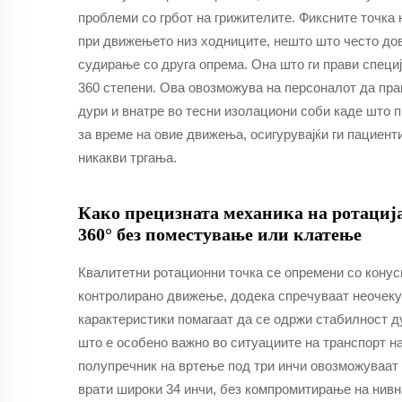
проблеми со грбот на грижителите. Фиксните точка 
при движењето низ ходниците, нешто што често дов
судирање со друга опрема. Она што ги прави специј
360 степени. Ова овозможува на персоналот да п
дури и внатре во тесни изолациони соби каде што 
за време на овие движења, осигурувајќи ги пациен
никакви тргања.
Како прецизната механика на ротациј
360° без поместување или клатење
Квалитетни ротационни точка се опремени со конус
контролирано движење, додека спречуваат неочек
карактеристики помагаат да се одржи стабилност ду
што е особено важно во ситуациите на транспорт на
полупречник на вртење под три инчи овозможуваат 
врати широки 34 инчи, без компромитирање на нивн