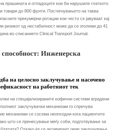
на прашината и отпадоците кои би нарушиле глаткото
и товари до 800 фунти. Постигнувањето на таква
пасните прекумерни ротации кои често се јавуваат кај
и ризикот од нестабилност може да се зголеми до 41
на во списанието Clinical Transport Journal.
а способност: Инженерска
дба на целосно заклучување и насочено
 ефикасност на работниот тек
олжи на специјализираните кофични системи вградени
отполниот заклучувачки механизам го спречува
ие механизми се сосема неопходни кога пациентите
ако што се пренесување меѓу соби, подготвување за
Штетата? Откако ќе се активираат овие заклучувања,