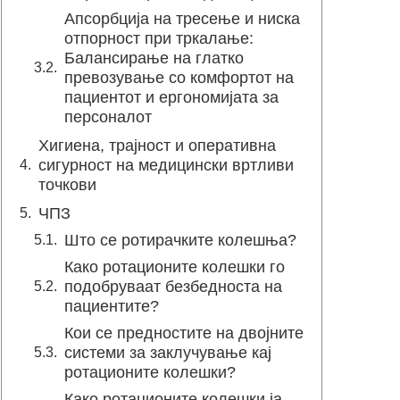
Апсорбција на тресење и ниска
отпорност при тркалање:
Балансирање на глатко
превозување со комфортот на
пациентот и ергономијата за
персоналот
Хигиена, трајност и оперативна
сигурност на медицински вртливи
точкови
ЧПЗ
Што се ротирачките колешња?
Како ротационите колешки го
подобруваат безбедноста на
пациентите?
Кои се предностите на двојните
системи за заклучување кај
ротационите колешки?
Како ротационите колешки ја