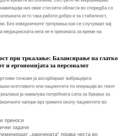
навигација низ овие стеснети области во споредба со
олешката исто така работи добро и за стабилност,
и. Без изведничките тргнувања кои се случуваат кај
а медицинската нега не е прекината за време на
ост при тркалање: Балансирање на глатко
т и ергономијата за персоналот
ртливи точкови ја апсорбираат вибрацијата
шки осетливите или пациентите по операција во текот
 тркалање ја намалува потребната сила за бркање за
физичките напори врз грижите околу пациентите во
ни преноси
нички задачи
иминираат „закочената“ појава честа во