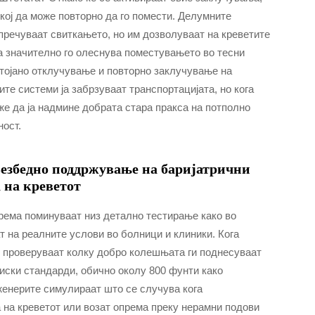
кој да може повторно да го помести. Делумните
пречуваат свиткањето, но им дозволуваат на креветите
ва значително го олеснува поместувањето во тесни
стојано отклучување и повторно заклучување на
те системи ја забрзуваат транспортацијата, но кога
же да ја надмине добрата стара пракса на потполно
ност.
Безбедно поддржување на баријатрични
 на креветот
ема поминуваат низ детално тестирање како во
ат на реалните услови во болници и клиники. Кога
е проверуваат колку добро колешњата ги поднесуваат
иски стандарди, обично околу 800 фунти како
женерите симулираат што се случува кога
 на креветот или возат опрема преку нерамни подови