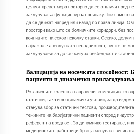
целиот кревет мора повторно да се отклучи пред не
заклучувања функционираат поинаку. Тие само го с
да се движат напред или назад по права линија. О
простори како што се болничките коридори, без по
кочниците на секои неколку стапки. Секако, делумни
најважна е апсолутната неподвижност, ништо не мо
заклучување за да се осигура безбедност и стабил
Валидација на носечката способност: 
пациенти и динамички прилагодувања
Ротационите колешња направени за медицинска опр
статични, така и во динамички услови, за да издрж
станува збор за статични тестови, производителит
тежините на баријатрични пациенти според индустр
референтна вредност. За динамичко тестирање, ин
медицинските работници брзо ја менуваат висината