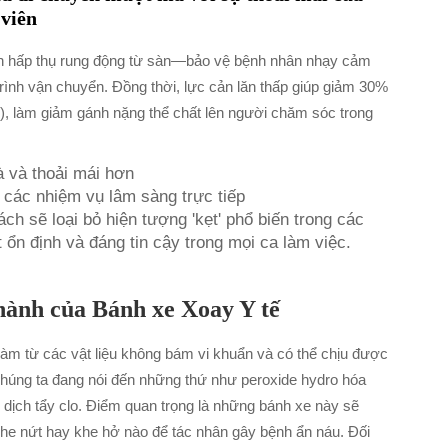
 viên
tiến hấp thụ rung động từ sàn—bảo vệ bệnh nhân nhạy cảm
trình vận chuyển. Đồng thời, lực cản lăn thấp giúp giảm 30%
c), làm giảm gánh nặng thể chất lên người chăm sóc trong
 và thoải mái hơn
 các nhiệm vụ lâm sàng trực tiếp
 sẽ loại bỏ hiện tượng 'kẹt' phổ biến trong các
 ổn định và đáng tin cậy trong mọi ca làm việc.
 hành của Bánh xe Xoay Y tế
àm từ các vật liệu không bám vi khuẩn và có thể chịu được
Chúng ta đang nói đến những thứ như peroxide hydro hóa
dịch tẩy clo. Điểm quan trọng là những bánh xe này sẽ
 khe nứt hay khe hở nào để tác nhân gây bệnh ẩn náu. Đối