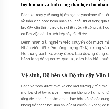
bệnh nhân và tính công thái học cho nhân
Bánh xe xoay y tế trang bị lớp bọc polyurethane tiên 
về thần kinh hoặc bệnh nhân sau phẫu thuật trong quá 
lực đẩy cần thiết (theo các nghiên cứu về công thái họ
ca làm việc dài. Lợi ích kép này rất rõ rệt:
Bệnh nhân trải nghiệm việc chuyển dời mượt mà
Nhân viên tiết kiệm năng lượng để tập trung vào
Hệ thống bánh xe xoay được bảo dưỡng đúng cách
hành lang đông người qua lại, đảm bảo hiệu suất
Vệ sinh, Độ bền và Độ tin cậy Vận
Bánh xe xoay được thiết kế cho môi trường y tế được l
mọi loại chất tẩy rửa bệnh viện mà không bị hư hỏng. 
tăng tốc, các sản phẩm amoni bậc bốn, và cả các dung 
không trở thành nơi sinh sôi của vi khuẩn vì không có