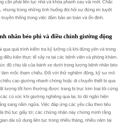
g cần phải liên tục nhả và khóa phanh sau vài mét. Chắc
, nhưng trong những tình huống đòi hỏi sự đứng im tuyệt
truyền thống trong việc đảm bảo an toàn và ổn định.
ệnh nhân béo phì và điều chỉnh giường động
rải qua quá trình kiểm tra kỹ lưỡng cả khi đứng yên và trong
iều kiện thực tế xảy ra tại các bệnh viện và phòng khám.
mức độ chịu tải của bánh xe dưới trọng lượng bệnh nhân béo
d làm mốc tham chiếu. Đối với thử nghiệm động, kỹ sư mô
 chiều cao giường nhanh chóng hoặc di chuyển thiết bị qua
t lượng tốt hơn thường được trang bị trục kim loại tôi cứng
ụ các cú xóc khi giường nghiêng qua lại, từ đó ngăn hiện
hẳng sang nằm ngửa. Việc đáp ứng các yêu cầu theo tiêu
à thủ tục giấy tờ; các chứng nhận này chứng minh rằng
ian dài sử dụng liên tục trong nhiều tháng, nhiều năm tại