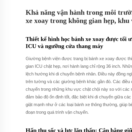
Khả năng vận hành trong môi trườ
xe xoay trong không gian hẹp, khu 
Thiết kế hình học bánh xe xoay được tối ư
ICU và ngưỡng cửa thang máy
Giường bệnh viện được trang bị bánh xe xoay được thiế
gian ICU chật hẹp, nơi hành lang chỉ rộng 36 inch. Nh
lệch hướng khi di chuyển bệnh nhân. Điều này đồng ngh
trên tường và các giường bệnh khác gần đó. Các điều d
chuyển trong những khu vực chật chội này so với các 
đảm bảo độ ổn định tốt, đặc biệt khi di chuyển giữa c
giật mạnh như ở các loại bánh xe thông thường, giúp b
đoạn trong quá trình vận chuyển.
Hấp thụ sốc và lực lăn thấp: Cân bằng gi