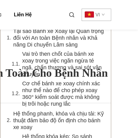
Mục lục
c
Liên Hệ
VI
Tại sao Bánh xe Xoay lại Quan trọng
đối với An toàn Bệnh nhân và Khả
năng Di chuyển Lâm sàng
Vai trò then chốt của bánh xe
xoay trong việc ngăn ngừa té
ngã, chấn thương và sai sót vận
n Toàn Cho Bệnh Nhân
chuyển
Cơ chế bánh xe xoay chính xác
như thế nào để cho phép xoay
360° kiểm soát được mà không
bị trôi hoặc rung lắc
Hệ thống phanh, khóa và chịu tải: Kỹ
thuật đảm bảo độ ổn định cho bánh
xe xoay
Hệ thống khóa kép: So sánh