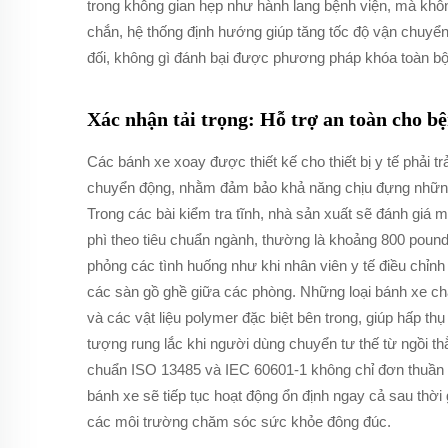
trong không gian hẹp như hành lang bệnh viện, mà khôn
chắn, hệ thống định hướng giúp tăng tốc độ vận chuyển
đối, không gì đánh bại được phương pháp khóa toàn bộ 
Xác nhận tải trọng: Hỗ trợ an toàn cho b
Các bánh xe xoay được thiết kế cho thiết bị y tế phải t
chuyển động, nhằm đảm bảo khả năng chịu đựng những đ
Trong các bài kiểm tra tĩnh, nhà sản xuất sẽ đánh giá 
phì theo tiêu chuẩn ngành, thường là khoảng 800 poun
phỏng các tình huống như khi nhân viên y tế điều chỉnh
các sàn gồ ghề giữa các phòng. Những loại bánh xe chấ
và các vật liệu polymer đặc biệt bên trong, giúp hấp th
tượng rung lắc khi người dùng chuyển tư thế từ ngồi t
chuẩn ISO 13485 và IEC 60601-1 không chỉ đơn thuần l
bánh xe sẽ tiếp tục hoạt động ổn định ngay cả sau thời g
các môi trường chăm sóc sức khỏe đông đúc.