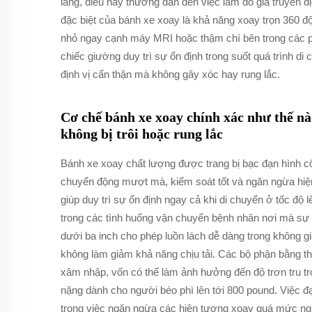
lang, điều này thường dẫn đến việc làm đổ giá truyền d
đặc biệt của bánh xe xoay là khả năng xoay trọn 360 độ
nhỏ ngay cạnh máy MRI hoặc thậm chí bên trong các ph
chiếc giường duy trì sự ổn định trong suốt quá trình d
định vị cẩn thận mà không gây xóc hay rung lắc.
Cơ chế bánh xe xoay chính xác như thế n
không bị trôi hoặc rung lắc
Bánh xe xoay chất lượng được trang bị bạc đạn hình c
chuyển động mượt mà, kiểm soát tốt và ngăn ngừa hiện
giúp duy trì sự ổn định ngay cả khi di chuyển ở tốc độ 
trong các tình huống vận chuyển bệnh nhân nơi mà sự 
dưới ba inch cho phép luồn lách dễ dàng trong không g
không làm giảm khả năng chịu tải. Các bộ phận bằng th
xâm nhập, vốn có thể làm ảnh hưởng đến độ trơn tru tr
nặng dành cho người béo phì lên tới 800 pound. Việc đ
trong việc ngăn ngừa các hiện tượng xoay quá mức n