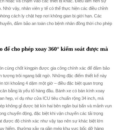
ịch hoặc va chạm vào các thiết bị khác. Điều làm nên sự
. Nhờ vậy, nhân viên y tế có thể thực hiện các điều chỉnh
òng cách ly chật hẹp nơi không gian bị giới hạn. Các
i chuyển, đảm bảo an toàn cho bệnh nhân đồng thời cho phép
ào để cho phép xoay 360° kiểm soát được mà
ôn cùng chốt kingpin được gia công chính xác để đảm bảo
 tượng trôi ngang bất ngờ. Những đặc điểm thiết kế này
lên tới khoảng 4 dặm một giờ – điều đặc biệt quan trọng
cân bằng là yếu tố hàng đầu. Bánh xe có bán kính xoay
ian hẹp, ví dụ như cửa ICU tiêu chuẩn rộng 34 inch, mà
ép không gỉ được bịt kín hai bên ngăn bụi bẩn và mảnh vụn
ong chuyển động, đặc biệt khi vận chuyển các tải trọng
ạt được độ chính xác như vậy tạo nên sự khác biệt lớn
guy hiểm, thường xảy ra gần mép khu vực bốc dỡ hàng