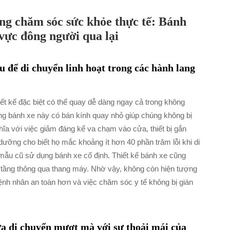
ng chăm sóc sức khỏe thực tế: Bánh
vực đông người qua lại
u để di chuyển linh hoạt trong các hành lang
t kế đặc biệt có thể quay dễ dàng ngay cả trong không
ững bánh xe này có bán kính quay nhỏ giúp chúng không bị
ĩa với việc giảm đáng kể va chạm vào cửa, thiết bị gắn
ưỡng cho biết họ mắc khoảng ít hơn 40 phần trăm lỗi khi di
mẫu cũ sử dụng bánh xe cố định. Thiết kế bánh xe cũng
ác tầng thông qua thang máy. Nhờ vậy, không còn hiện tượng
ệnh nhân an toàn hơn và việc chăm sóc y tế không bị gián
ữa di chuyển mượt mà với sự thoải mái của