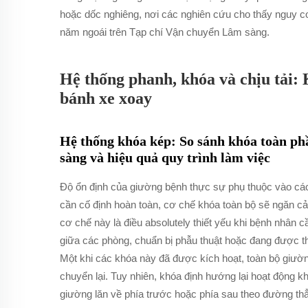
hoặc dốc nghiêng, nơi các nghiên cứu cho thấy nguy cơ
năm ngoái trên Tạp chí Vận chuyển Lâm sàng.
Hệ thống phanh, khóa và chịu tải:
bánh xe xoay
Hệ thống khóa kép: So sánh khóa toàn ph
sàng và hiệu quả quy trình làm việc
Độ ổn định của giường bệnh thực sự phụ thuộc vào các
cần cố định hoàn toàn, cơ chế khóa toàn bộ sẽ ngăn c
cơ chế này là điều absolutely thiết yếu khi bệnh nhân
giữa các phòng, chuẩn bị phẫu thuật hoặc đang được t
Một khi các khóa này đã được kích hoạt, toàn bộ giườn
chuyển lại. Tuy nhiên, khóa định hướng lại hoạt động
giường lăn về phía trước hoặc phía sau theo đường th