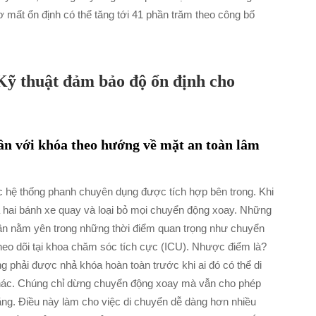
 mất ổn định có thể tăng tới 41 phần trăm theo công bố
 Kỹ thuật đảm bảo độ ổn định cho
ần với khóa theo hướng về mặt an toàn lâm
 hệ thống phanh chuyên dụng được tích hợp bên trong. Khi
ả hai bánh xe quay và loại bỏ mọi chuyển động xoay. Những
 cần nằm yên trong những thời điểm quan trọng như chuyển
heo dõi tại khoa chăm sóc tích cực (ICU). Nhược điểm là?
g phải được nhả khóa hoàn toàn trước khi ai đó có thể di
 khác. Chúng chỉ dừng chuyển động xoay mà vẫn cho phép
ẳng. Điều này làm cho việc di chuyển dễ dàng hơn nhiều