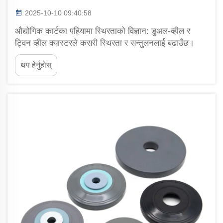
2025-10-10 09:40:58
औद्योगिक कार्टका पहियामा स्थिरताको विज्ञान: डुअल-व्हील र
ट्विन व्हील क्यास्टरले कसरी स्थिरता र सन्तुलनलाई बढाउँछ।
डुअल वा ट्विन व्हील क्यास्टर प्रणाली प्रयोग गर्दा चीजहरू धेरै बढी
थप हेर्नुहोस्
स्थिर हुन्छन् किनभने तिनीहरूले भारलाई केही सम्पर्क बिन्दुहरूमा
फैलाउँछन्...