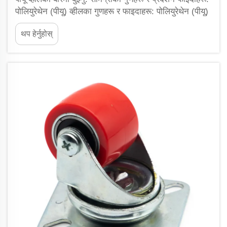
पोलियुरेथेन (पीयू) व्हीलका गुणहरू र फाइदाहरू: पोलियुरेथेन (पीयू)
व्हीलहरूले रबरको लचकता र प्लास्टिकको संरचनात्मक शक्तिलाई
थप हेर्नुहोस्
एकैसाथ जोड्छन्, जसले यिनीहरूलाई औद्योगिक ...