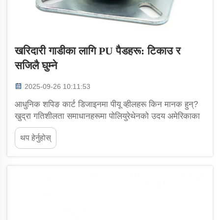
खरिदारी गाडीका लागि PU पैडहरू: टिकाउ र
सजिलै घुम्ने
2025-09-26 10:11:53
आधुनिक शपिङ कार्ट डिजाइनमा पीयू व्हीलहरू किन मानक हुन्?
खुद्रा गतिशीलता समाधानहरूमा पोलियुरेथेनको उदय अमेरिकाका
अधिकांश किराना पसलहरूले अब पुरानो फ्यासनका रबरका
थप हेर्नुहोस्
टायरहरूको सट्टामा शपिङ कार्टहरूमा पोलियुरेथेन व्हीलहरू प्रयोग
गर्छन्। अनुसार...