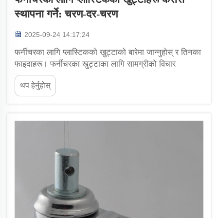
स्थापना गर्ने: चरण-दर-चरण
2025-09-24 14:17:24
फर्नीचरका लागि प्लास्टिकको खुट्टाको बारेमा जान्नुहोस् र तिनका
फाइदाहरू। फर्नीचरका खुट्टाका लागि सामग्रीको विचार
(प्लास्टिक सहित)। तालिकाका खुट्टाहरू हेर्दा, लकडी वा धातुका
थप हेर्नुहोस्
विकल्पहरूको तुलनामा प्लास्टिकमा केही वास्तविक फाइदाहरू
छन्। लकडीले निश्चित रूपमा राम्रो र क्लासिक देखिन्छ, तर...