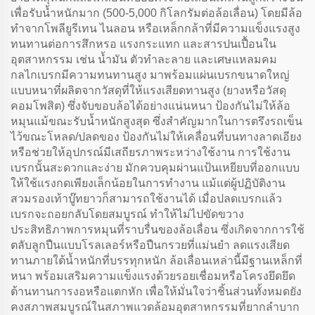
เพื่อรับน้ำหนักมาก (500-5,000 กิโลกรัมต่อล้อเลื่อน) โดยมีล้อ
ทำจากโพลียูรีเทน ไนลอน หรือเหล็กกล้าที่มีความแข็งแรงสูง
ทนทานต่อการสึกหรอ แรงกระแทก และสารปนเปื้อนใน
อุตสาหกรรม เช่น น้ำมัน ตัวทำละลาย และเศษแหลมคม
กลไกเบรกมีความทนทานสูง มาพร้อมแผ่นเบรกขนาดใหญ่
แบบหนาที่ผลิตจากวัสดุที่ให้แรงเสียดทานสูง (ยางหรือวัสดุ
คอมโพสิต) ซึ่งจับขอบล้อได้อย่างแน่นหนา ป้องกันไม่ให้ล้อ
หมุนแม้ขณะรับน้ำหนักสูงสุด ซึ่งสำคัญมากในการตรึงรถเข็น
ไว้ขณะโหลด/ปลดของ ป้องกันไม่ให้เคลื่อนที่บนทางลาดเอียง
หรือช่วยให้อุปกรณ์มีเสถียรภาพระหว่างใช้งาน การใช้งาน
เบรกนั้นสะดวกและง่าย มักควบคุมผ่านแป้นเหยียบที่ออกแบบ
ให้ใช้แรงกดเพียงเล็กน้อยในการทำงาน แม้แต่ผู้ปฏิบัติงาน
สวมรองเท้าบู๊ทยาวก็สามารถใช้งานได้ เมื่อปลดเบรกแล้ว
เบรกจะถอยกลับโดยสมบูรณ์ ทำให้ไม่ไปขัดขวาง
ประสิทธิภาพการหมุนที่ราบรื่นของล้อเลื่อน ซึ่งเกิดจากการใช้
ตลับลูกปืนแบบโรลเลอร์หรือปืนกรวยที่แม่นยำ ลดแรงเสียด
ทานภายใต้น้ำหนักที่บรรทุกหนัก ล้อเลื่อนเหล่านี้มีฐานเหล็กที่
หนา พร้อมเสริมความแข็งแรงด้วยรอยเชื่อมหรือโครงยึดยึด
ต้านทานการงอหรือแตกหัก เพื่อให้มั่นใจว่าชิ้นส่วนทั้งหมดยัง
คงสภาพสมบูรณ์ในสภาพแวดล้อมอุตสาหกรรมที่ยากลำบาก