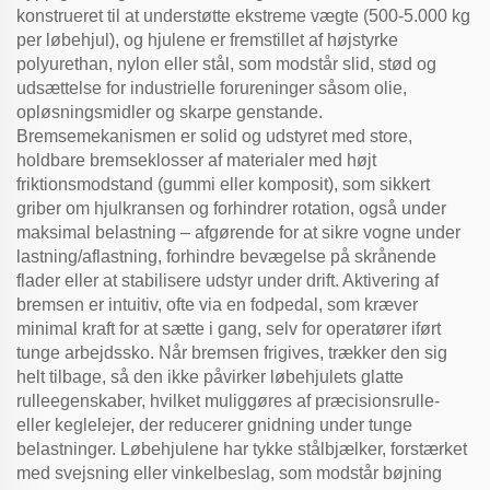
konstrueret til at understøtte ekstreme vægte (500-5.000 kg
per løbehjul), og hjulene er fremstillet af højstyrke
polyurethan, nylon eller stål, som modstår slid, stød og
udsættelse for industrielle forureninger såsom olie,
opløsningsmidler og skarpe genstande.
Bremsemekanismen er solid og udstyret med store,
holdbare bremseklosser af materialer med højt
friktionsmodstand (gummi eller komposit), som sikkert
griber om hjulkransen og forhindrer rotation, også under
maksimal belastning – afgørende for at sikre vogne under
lastning/aflastning, forhindre bevægelse på skrånende
flader eller at stabilisere udstyr under drift. Aktivering af
bremsen er intuitiv, ofte via en fodpedal, som kræver
minimal kraft for at sætte i gang, selv for operatører iført
tunge arbejdssko. Når bremsen frigives, trækker den sig
helt tilbage, så den ikke påvirker løbehjulets glatte
rulleegenskaber, hvilket muliggøres af præcisionsrulle-
eller keglelejer, der reducerer gnidning under tunge
belastninger. Løbehjulene har tykke stålbjælker, forstærket
med svejsning eller vinkelbeslag, som modstår bøjning