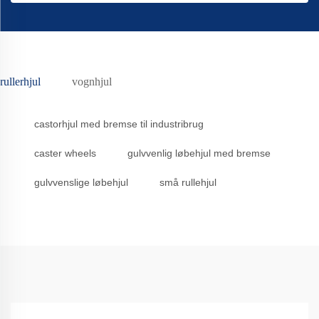
rullerhjul
vognhjul
castorhjul med bremse til industribrug
caster wheels
gulvvenlig løbehjul med bremse
gulvvenslige løbehjul
små rullehjul