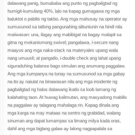
dalawang panig, bumababa ang punto ng pagbaligtad ng
humigit-kumulang 40%, lalo na kapag gumagawa ng mga
baluktot o pabilis ng takbo. Ang mga mahusay na operator ay
sumusunod sa tatlong pangunahing alituntunin na hindi nila
maiiwasan: una, ilagay ang mabibigat na bagay malapit sa
gitna ng mekanismong swivel; pangalawa, i-secure nang
maayos ang mga naka-stack na materyales upang wala
nang umuusli; at pangatlo, i-double check ang lahat upang
siguraduhing balanse bago simulan ang anumang paggalaw.
Ang mga kumpanya na tunay na sumusunod sa mga gabay
na ito ay naiulat na binawasan nila ang mga insidente ng
pagbaligtad ng halos dalawang ikatlo sa loob lamang ng
kalahating taon. At huwag kalimutan, ang masyadong mabilis
na paggalaw ay talagang mahalaga rin. Kapag dinala ang
mga karga na may mataas na sentro ng grabidad, walang
sinuman ang dapat lumampas sa limang milya kada oras,
dahil ang mga biglang galaw ay lalong nagpapalala sa