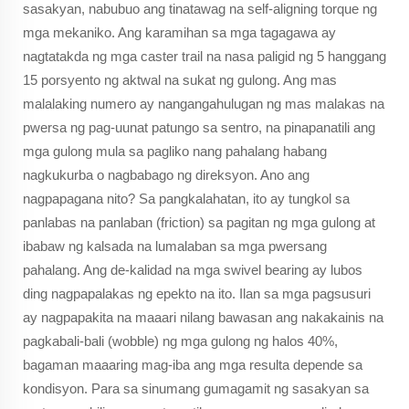
sasakyan, nabubuo ang tinatawag na self-aligning torque ng
mga mekaniko. Ang karamihan sa mga tagagawa ay
nagtatakda ng mga caster trail na nasa paligid ng 5 hanggang
15 porsyento ng aktwal na sukat ng gulong. Ang mas
malalaking numero ay nangangahulugan ng mas malakas na
pwersa ng pag-uunat patungo sa sentro, na pinapanatili ang
mga gulong mula sa pagliko nang pahalang habang
nagkukurba o nagbabago ng direksyon. Ano ang
nagpapagana nito? Sa pangkalahatan, ito ay tungkol sa
panlabas na panlaban (friction) sa pagitan ng mga gulong at
ibabaw ng kalsada na lumalaban sa mga pwersang
pahalang. Ang de-kalidad na mga swivel bearing ay lubos
ding nagpapalakas ng epekto na ito. Ilan sa mga pagsusuri
ay nagpapakita na maaari nilang bawasan ang nakakainis na
pagkabali-bali (wobble) ng mga gulong ng halos 40%,
bagaman maaaring mag-iba ang mga resulta depende sa
kondisyon. Para sa sinumang gumagamit ng sasakyan sa