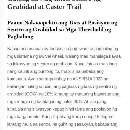
Grabidad at Caster Trail
Paano Nakaaapekto ang Taas at Posisyon ng
Sentro ng Grabidad sa Mga Threshold ng
Pagbalong
Kapag ang usapan ay tungkol sa pag-iwas sa pagbaling ng
mga sistema ng swivel wheel, walang mas mahalaga kaysa
sa lokasyon ng sentro ng grabidad. Kung itataas man lang
nang kaunti ang puntong ito, mabilis na bababa ang
katatagan. Ayon sa mga gabay ng ANSI/RJA 2023 na
kailangan nating sundin, ang pagtaas ng taas ng sentro ng
grabidad (COG) ng 10% lamang ay maaaring bawasan ang
mga margin ng katatagan ng halos 30%. At lalo pang
lumalala ang sitwasyon kapag hindi tama ang posisyon ng
mga kargamento. Kung ililipat ang karga nang 15 degree
lamang mula sa sentral na guhit ng sasakyan, bababa ang