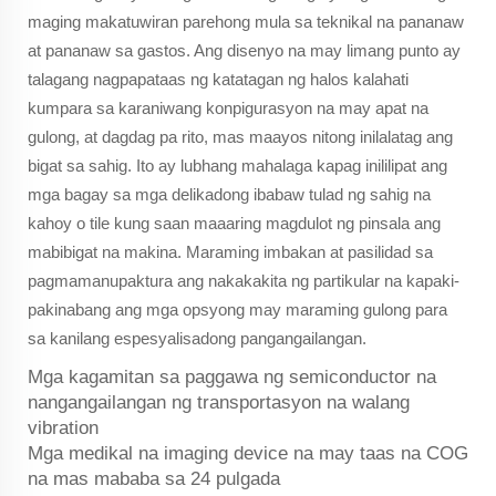
maging makatuwiran parehong mula sa teknikal na pananaw
at pananaw sa gastos. Ang disenyo na may limang punto ay
talagang nagpapataas ng katatagan ng halos kalahati
kumpara sa karaniwang konpigurasyon na may apat na
gulong, at dagdag pa rito, mas maayos nitong inilalatag ang
bigat sa sahig. Ito ay lubhang mahalaga kapag inililipat ang
mga bagay sa mga delikadong ibabaw tulad ng sahig na
kahoy o tile kung saan maaaring magdulot ng pinsala ang
mabibigat na makina. Maraming imbakan at pasilidad sa
pagmamanupaktura ang nakakakita ng partikular na kapaki-
pakinabang ang mga opsyong may maraming gulong para
sa kanilang espesyalisadong pangangailangan.
Mga kagamitan sa paggawa ng semiconductor na
nangangailangan ng transportasyon na walang
vibration
Mga medikal na imaging device na may taas na COG
na mas mababa sa 24 pulgada