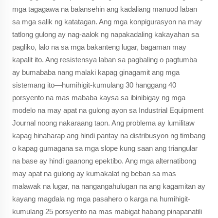
mga tagagawa na balansehin ang kadaliang manuod laban
sa mga salik ng katatagan. Ang mga konpigurasyon na may
tatlong gulong ay nag-aalok ng napakadaling kakayahan sa
pagliko, lalo na sa mga bakanteng lugar, bagaman may
kapalit ito. Ang resistensya laban sa pagbaling o pagtumba
ay bumababa nang malaki kapag ginagamit ang mga
sistemang ito—humihigit-kumulang 30 hanggang 40
porsyento na mas mababa kaysa sa ibinibigay ng mga
modelo na may apat na gulong ayon sa Industrial Equipment
Journal noong nakaraang taon. Ang problema ay lumilitaw
kapag hinaharap ang hindi pantay na distribusyon ng timbang
o kapag gumagana sa mga slope kung saan ang triangular
na base ay hindi gaanong epektibo. Ang mga alternatibong
may apat na gulong ay kumakalat ng beban sa mas
malawak na lugar, na nangangahulugan na ang kagamitan ay
kayang magdala ng mga pasahero o karga na humihigit-
kumulang 25 porsyento na mas mabigat habang pinapanatili