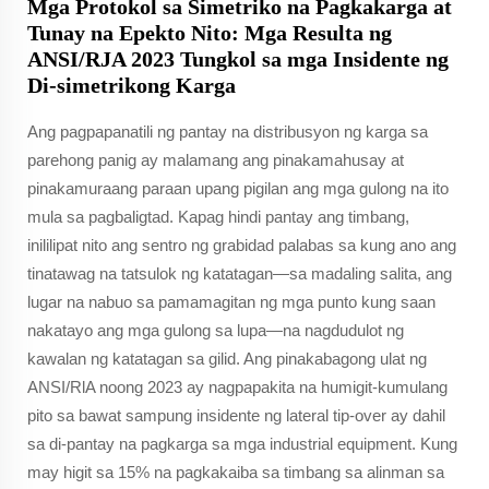
Mga Protokol sa Simetriko na Pagkakarga at
Tunay na Epekto Nito: Mga Resulta ng
ANSI/RJA 2023 Tungkol sa mga Insidente ng
Di-simetrikong Karga
Ang pagpapanatili ng pantay na distribusyon ng karga sa
parehong panig ay malamang ang pinakamahusay at
pinakamuraang paraan upang pigilan ang mga gulong na ito
mula sa pagbaligtad. Kapag hindi pantay ang timbang,
inililipat nito ang sentro ng grabidad palabas sa kung ano ang
tinatawag na tatsulok ng katatagan—sa madaling salita, ang
lugar na nabuo sa pamamagitan ng mga punto kung saan
nakatayo ang mga gulong sa lupa—na nagdudulot ng
kawalan ng katatagan sa gilid. Ang pinakabagong ulat ng
ANSI/RlA noong 2023 ay nagpapakita na humigit-kumulang
pito sa bawat sampung insidente ng lateral tip-over ay dahil
sa di-pantay na pagkarga sa mga industrial equipment. Kung
may higit sa 15% na pagkakaiba sa timbang sa alinman sa