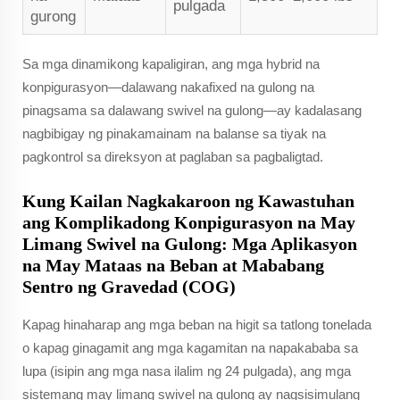
pulgada
gurong
Sa mga dinamikong kapaligiran, ang mga hybrid na
konpigurasyon—dalawang nakafixed na gulong na
pinagsama sa dalawang swivel na gulong—ay kadalasang
nagbibigay ng pinakamainam na balanse sa tiyak na
pagkontrol sa direksyon at paglaban sa pagbaligtad.
Kung Kailan Nagkakaroon ng Kawastuhan
ang Komplikadong Konpigurasyon na May
Limang Swivel na Gulong: Mga Aplikasyon
na May Mataas na Beban at Mababang
Sentro ng Gravedad (COG)
Kapag hinaharap ang mga beban na higit sa tatlong tonelada
o kapag ginagamit ang mga kagamitan na napakababa sa
lupa (isipin ang mga nasa ilalim ng 24 pulgada), ang mga
sistemang may limang swivel na gulong ay nagsisimulang