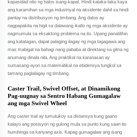
kapasidad nito ng halos isang-kapat. Hindi kataka-taka kaya
ang karamihan sa mga industriyal na aksidente dahil sa hindi
pantay na distribusyon ng timbang. Ang datos ay
nagpapakita na higit sa dalawang ikatlo ng mga aksidente ay
nagmumula sa eksaktong problema na ito. Upang panatilihin
ang katatagan, dapat palaging ilagay ng mga tagagawa ang
mas mabigat na bahagi nang pababa at direktang sa gitna ng
anumang dinala nila. Ang praktikal na karanasan ay
sumasang-ayon sa matematikal na ebidensya tungkol sa
tamang paglalagay ng timbang.
Caster Trail, Swivel Offset, at Dinamikong
Pag-uugnay sa Sentro Habang Gumagalaw
ang mga Swivel Wheel
Ang caster trail ay tumutukoy sa distansya kung gaano
kalayo ang posisyon ng gulong mula sa punto kung saan ito
humihinga sa kanyang axis. Kapag gumagalaw ang isang