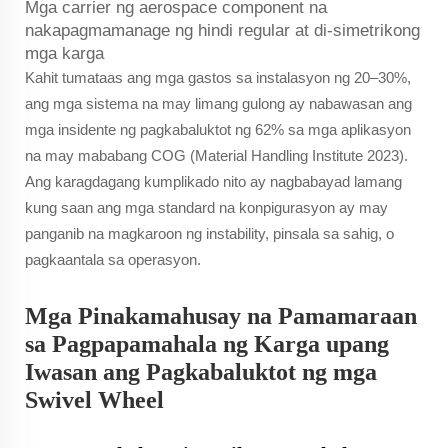
Mga carrier ng aerospace component na
nakapagmamanage ng hindi regular at di-simetrikong
mga karga
Kahit tumataas ang mga gastos sa instalasyon ng 20–30%,
ang mga sistema na may limang gulong ay nabawasan ang
mga insidente ng pagkabaluktot ng 62% sa mga aplikasyon
na may mababang COG (Material Handling Institute 2023).
Ang karagdagang kumplikado nito ay nagbabayad lamang
kung saan ang mga standard na konpigurasyon ay may
panganib na magkaroon ng instability, pinsala sa sahig, o
pagkaantala sa operasyon.
Mga Pinakamahusay na Pamamaraan
sa Pagpapamahala ng Karga upang
Iwasan ang Pagkabaluktot ng mga
Swivel Wheel