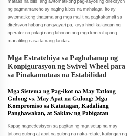
mataas na bilis, ang awtomatikong pag-aayos ng direksyon
ng pagmamaneho ay naging lubos na mahalaga. Ito ay
awtomatikong tinatama ang mga maliit na pagkakamali sa
direksyon habang nangyayari pa, kaya hindi kailangan ng
operator na palagi nang labanan ang mga kontrol upang
manatiling nasa tamang landas.
Mga Estratehiya sa Paghahanap ng
Konpigurasyon ng Swivel Wheel para
sa Pinakamataas na Estabilidad
Mga Sistema ng Pag-ikot na May Tatlong
Gulong vs. May Apat na Gulong: Mga
Kompromiso sa Katatagan, Kadaliang
Panghawakan, at Saklaw ng Pabigatan
Kapag nagdedesisyon sa pagitan ng mga setup na may
tatlong gulong at apat na gulong na naka-rotate, kailangan ng