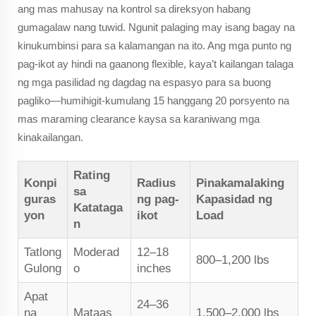
ang mas mahusay na kontrol sa direksyon habang
gumagalaw nang tuwid. Ngunit palaging may isang bagay na
kinukumbinsi para sa kalamangan na ito. Ang mga punto ng
pag-ikot ay hindi na gaanong flexible, kaya’t kailangan talaga
ng mga pasilidad ng dagdag na espasyo para sa buong
pagliko—humihigit-kumulang 15 hanggang 20 porsyento na
mas maraming clearance kaysa sa karaniwang mga
kinakailangan.
Rating
Konpi
Radius
Pinakamalaking
sa
guras
ng pag-
Kapasidad ng
Katataga
yon
ikot
Load
n
Tatlong
Moderad
12–18
800–1,200 lbs
Gulong
o
inches
Apat
24–36
na
Mataas
1,500–2,000 lbs