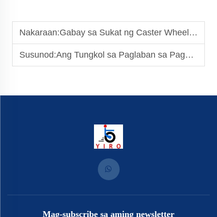
Nakaraan:
Gabay sa Sukat ng Caster Wheel: Pagkakapareho sa Iyong Mga Pangangailangan sa Kagamitan
Susunod:
Ang Tungkol sa Paglaban sa Pagsuot ng mga Gulong ng Trolley: Mga Salik para sa Mahabang Panahong Paggamit
Mag-subscribe sa aming newsletter