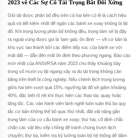
2023 về Các Sự Cố Tải Trọng Bất Đối Xứng
Giữ tải được phân bố đều trên cả hai bên có lẽ là cách hiệu
quả và tiết kiệm nhất để ngăn các bánh xe xoay không bị lật
đổ. Khi trọng lượng phân bố không đều, trọng tâm sẽ bị đẩy
ra ngoài vùng được gọi là 'tam giác ổn định' — về cơ bản là
khu vực tạo thành bởi các điểm tiếp xúc của bánh xe với
mặt đất — dẫn đến mất ổn định theo phương ngang. Báo cáo
mới nhất của ANSI/RSA năm 2023 cho thấy khoảng bảy
trong số mười vụ lật ngang xảy ra do tải trọng không cân
bằng trên thiết bị công nghiệp. Nếu chênh lệch trọng lượng
giữa hai bên vượt quá 15%, ngưỡng lật đổ sẽ giảm khoảng
40%, đặc biệt rõ rệt khi thực hiện các thao tác quay hoặc
tăng tốc. Các vận hành viên lành nghề luôn tuân thủ ba quy
tắc cơ bản không thể bỏ qua: thứ nhất, đặt vật nặng gần
trung tâm của cơ cấu bánh xe xoay; thứ hai, cố định chắc
chắn các vật liệu xếp chồng để tránh chúng trượt dịch
chuyển; thứ ba, kiểm tra kỹ lưỡng toàn bộ hệ thống để đảm