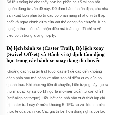
Số liệu thống kê cho thấy hơn hai phần ba số tai nạn bắt
nguồn đúng từ vấn đề này. Để đảm bảo tính ổn định, các nhà
sản xuất luôn phải bố trí các bộ phận nặng nhất ở vị trí thấp
nhất và ngay chính giữa của vật thể đang vận chuyển. Kinh
nghiệm thực tiễn xác nhận điều mà toán học đã chỉ ra về
việc bố trí trọng lượng hợp lý.
Độ lệch bánh xe (Caster Trail), Độ lệch xoay
(Swivel Offset) và Hành vi tự định tâm động
học trong các bánh xe xoay đang di chuyển
Khoảng cách caster trail (đuôi caster) đề cập đến khoảng
cách phía sau mà bánh xe nằm so với điểm quay của nó
quanh trục. Khi phương tiện di chuyển, hiện tượng này tạo ra
thứ mà các kỹ sư cơ khí gọi là mô-men xoắn tự căn chỉnh
(self-aligning torque). Hầu hết các nhà sản xuất thiết lập giá
trị caster trail này ở mức khoảng 5–15% so với kích thước
thực tế của bánh xe. Các giá trị lớn hơn đồng nghĩa với lực