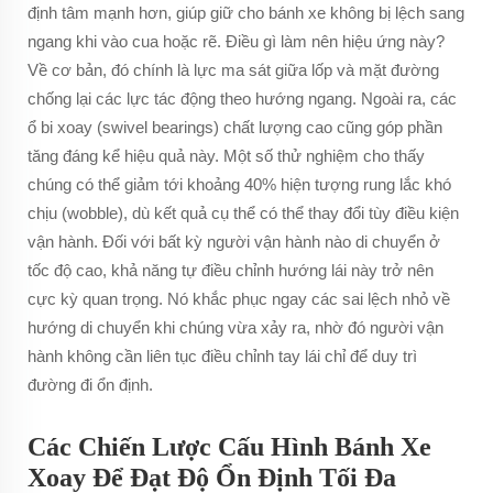
định tâm mạnh hơn, giúp giữ cho bánh xe không bị lệch sang
ngang khi vào cua hoặc rẽ. Điều gì làm nên hiệu ứng này?
Về cơ bản, đó chính là lực ma sát giữa lốp và mặt đường
chống lại các lực tác động theo hướng ngang. Ngoài ra, các
ổ bi xoay (swivel bearings) chất lượng cao cũng góp phần
tăng đáng kể hiệu quả này. Một số thử nghiệm cho thấy
chúng có thể giảm tới khoảng 40% hiện tượng rung lắc khó
chịu (wobble), dù kết quả cụ thể có thể thay đổi tùy điều kiện
vận hành. Đối với bất kỳ người vận hành nào di chuyển ở
tốc độ cao, khả năng tự điều chỉnh hướng lái này trở nên
cực kỳ quan trọng. Nó khắc phục ngay các sai lệch nhỏ về
hướng di chuyển khi chúng vừa xảy ra, nhờ đó người vận
hành không cần liên tục điều chỉnh tay lái chỉ để duy trì
đường đi ổn định.
Các Chiến Lược Cấu Hình Bánh Xe
Xoay Để Đạt Độ Ổn Định Tối Đa