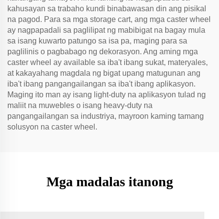
kahusayan sa trabaho kundi binabawasan din ang pisikal
na pagod. Para sa mga storage cart, ang mga caster wheel
ay nagpapadali sa paglilipat ng mabibigat na bagay mula
sa isang kuwarto patungo sa isa pa, maging para sa
paglilinis o pagbabago ng dekorasyon. Ang aming mga
caster wheel ay available sa iba't ibang sukat, materyales,
at kakayahang magdala ng bigat upang matugunan ang
iba't ibang pangangailangan sa iba't ibang aplikasyon.
Maging ito man ay isang light-duty na aplikasyon tulad ng
maliit na muwebles o isang heavy-duty na
pangangailangan sa industriya, mayroon kaming tamang
solusyon na caster wheel.
Mga madalas itanong