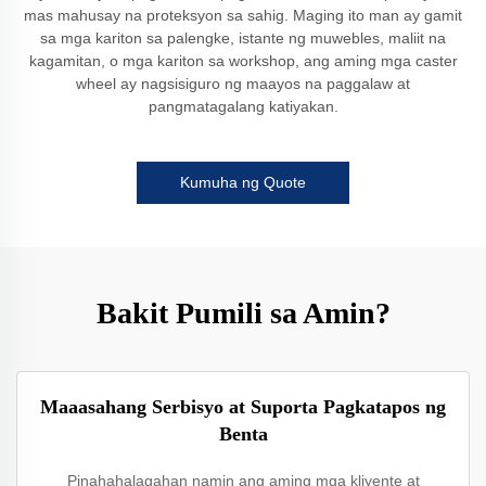
mas mahusay na proteksyon sa sahig. Maging ito man ay gamit
sa mga kariton sa palengke, istante ng muwebles, maliit na
kagamitan, o mga kariton sa workshop, ang aming mga caster
wheel ay nagsisiguro ng maayos na paggalaw at
pangmatagalang katiyakan.
Kumuha ng Quote
Bakit Pumili sa Amin?
Maaasahang Serbisyo at Suporta Pagkatapos ng
Benta
Pinahahalagahan namin ang aming mga kliyente at