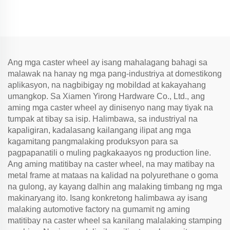
Ang mga caster wheel ay isang mahalagang bahagi sa
malawak na hanay ng mga pang-industriya at domestikong
aplikasyon, na nagbibigay ng mobildad at kakayahang
umangkop. Sa Xiamen Yirong Hardware Co., Ltd., ang
aming mga caster wheel ay dinisenyo nang may tiyak na
tumpak at tibay sa isip. Halimbawa, sa industriyal na
kapaligiran, kadalasang kailangang ilipat ang mga
kagamitang pangmalaking produksyon para sa
pagpapanatili o muling pagkakaayos ng production line.
Ang aming matitibay na caster wheel, na may matibay na
metal frame at mataas na kalidad na polyurethane o goma
na gulong, ay kayang dalhin ang malaking timbang ng mga
makinaryang ito. Isang konkretong halimbawa ay isang
malaking automotive factory na gumamit ng aming
matitibay na caster wheel sa kanilang malalaking stamping