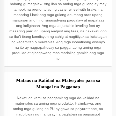
habang gumagalaw. Ang ilan sa aming mga gulong ay may
tampok na preno, tulad ng caster wheel with brake, na
maaaring i-lock ang mga gulong anumang oras upang
maiwasan ang hindi sinasadyang paggalaw at mapataas
ang kaligtasan. Ang mga adjustable leveling feet ay
maaaring paikutin upang i-adjust ang taas, na nakakatugon
sa iba't ibang kondisyon ng sahig at nagtitiyak sa katatagan
ng kagamitan o muwebles. Ang mga inobatibong disenyo
na ito ay nagpapahusay sa pagganap ng aming mga
produkto at ginagawang mas madaling gamitin ang mga
ito.
Mataas na Kalidad na Materyales para sa
Matagal na Pagganap
Nakatuon kami sa paggamit ng mga de-kalidad na
materyales sa aming mga produkto. Halimbawa, ang
aming mga gulong na PU ay gawa sa polyurethane, na
nagbibigay ng mahusay na paglaban sa pagsusuot