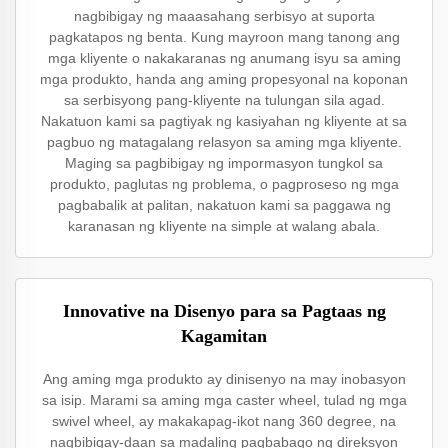
nagbibigay ng maaasahang serbisyo at suporta
pagkatapos ng benta. Kung mayroon mang tanong ang
mga kliyente o nakakaranas ng anumang isyu sa aming
mga produkto, handa ang aming propesyonal na koponan
sa serbisyong pang-kliyente na tulungan sila agad.
Nakatuon kami sa pagtiyak ng kasiyahan ng kliyente at sa
pagbuo ng matagalang relasyon sa aming mga kliyente.
Maging sa pagbibigay ng impormasyon tungkol sa
produkto, paglutas ng problema, o pagproseso ng mga
pagbabalik at palitan, nakatuon kami sa paggawa ng
karanasan ng kliyente na simple at walang abala.
Innovative na Disenyo para sa Pagtaas ng
Kagamitan
Ang aming mga produkto ay dinisenyo na may inobasyon
sa isip. Marami sa aming mga caster wheel, tulad ng mga
swivel wheel, ay makakapag-ikot nang 360 degree, na
nagbibigay-daan sa madaling pagbabago ng direksyon