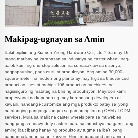
Makipag-ugnayan sa Amin
Bakit pipiliin ang Xiamen Yirong Hardware Co., Ltd.? Sa may 16
taong matibay na karanasan sa industriya ng caster wheel, nag-
aalok kami ng one-stop solution na sumasaklaw sa disenyo,
pagpapaunlad, pagsusuri, at produksyon. Ang aming 30,000-
square-meter na modernong planta ay may higit sa 8 advanced
production lines at mahigit 106 production machines, na
nagsisiguro ng matatag na bilis ng produksyon. Mayroon kami
propesyonal na koponan ng may karanasang developers at
kawani, handang i-customize ang mga produkto batay sa iyong
natatanging pangangailangan sa pamamagitan ng OEM at ODM
services. Mula sa maliit na caster wheels para sa muwebles
hanggang sa heavy-duty casters para sa industriyal na gamit, ang
aming iba't ibang hanay ng produkto ay tugma sa iba't ibang
pangangailangan sa aplikasyon. Hindi mapapagod ang aming