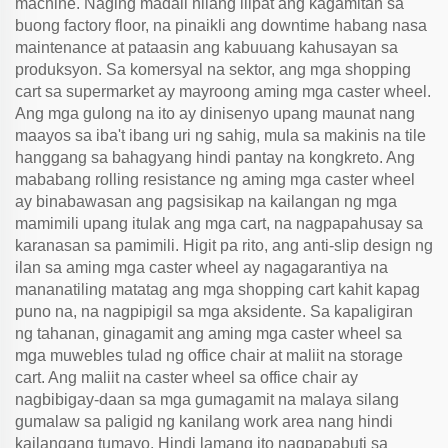
machine. Naging madali nilang ilipat ang kagamitan sa
buong factory floor, na pinaikli ang downtime habang nasa
maintenance at pataasin ang kabuuang kahusayan sa
produksyon. Sa komersyal na sektor, ang mga shopping
cart sa supermarket ay mayroong aming mga caster wheel.
Ang mga gulong na ito ay dinisenyo upang maunat nang
maayos sa iba't ibang uri ng sahig, mula sa makinis na tile
hanggang sa bahagyang hindi pantay na kongkreto. Ang
mababang rolling resistance ng aming mga caster wheel
ay binabawasan ang pagsisikap na kailangan ng mga
mamimili upang itulak ang mga cart, na nagpapahusay sa
karanasan sa pamimili. Higit pa rito, ang anti-slip design ng
ilan sa aming mga caster wheel ay nagagarantiya na
mananatiling matatag ang mga shopping cart kahit kapag
puno na, na nagpipigil sa mga aksidente. Sa kapaligiran
ng tahanan, ginagamit ang aming mga caster wheel sa
mga muwebles tulad ng office chair at maliit na storage
cart. Ang maliit na caster wheel sa office chair ay
nagbibigay-daan sa mga gumagamit na malaya silang
gumalaw sa paligid ng kanilang work area nang hindi
kailangang tumayo. Hindi lamang ito nagpapabuti sa