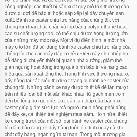
công nghiệp, các thiết bị sản xuất quy mô lớn thường cần
được di dời để bảo trì hoặc sắp xếp lại dây chuyền sản
xuất. Bánh xe caster chịu lực nặng của chúng tôi, với
khung kim loại chắc chắn và lốp bằng polyurethane hoặc
cao su chất lượng cao, có thể chịu được trọng lượng lớn
của những máy móc này. Một ví dụ điển hình là một nhà
máy ô tô lớn đã sử dụng bánh xe caster chịu lực nặng của
chúng tôi cho các máy dập cỡ lớn. Điều này cho phép họ
dễ dàng di chuyển thiết bị quanh nhà xưởng, giảm thời
gian ngừng hoạt động trong quá trình bảo trì và nâng cao
hiệu quả sản xuất tổng thể. Trong lĩnh vực thương mại, xe
đẩy hàng tại các siêu thị được trang bị bánh xe caster của
chúng tôi. Những bánh xe này được thiết kế để lăn mượt
trên nhiều loại bề mặt sàn khác nhau, từ gạch men trơn
đến bê tông hơi gồ ghề. Lực cản lăn thấp của bánh xe
caster giúp giảm sức lực mà người mua hàng phải dùng
để đẩy xe, cải thiện trải nghiệm mua sắm. Hơn nữa, thiết
kế chống trượt của một số loại bánh xe caster của chúng
tôi đảm bảo rằng xe đẩy hàng luôn ổn định ngay cả khi
chất đầy hàng, ngăn ngừa tai nạn. Trong môi trường gia