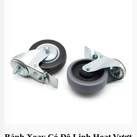
Bánh Xoay Có Độ Linh Hoạt Vượt