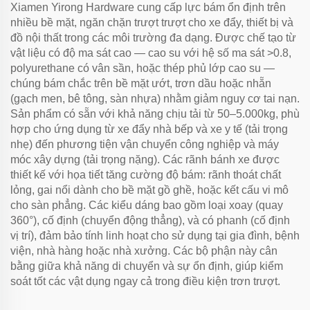
Xiamen Yirong Hardware cung cấp lực bám ổn định trên
nhiều bề mặt, ngăn chặn trượt trượt cho xe đẩy, thiết bị và
đồ nội thất trong các môi trường đa dạng. Được chế tạo từ
vật liệu có độ ma sát cao — cao su với hệ số ma sát >0.8,
polyurethane có vân sần, hoặc thép phủ lớp cao su —
chúng bám chắc trên bề mặt ướt, trơn dầu hoặc nhẵn
(gạch men, bê tông, sàn nhựa) nhằm giảm nguy cơ tai nạn.
Sản phẩm có sẵn với khả năng chịu tải từ 50–5.000kg, phù
hợp cho ứng dụng từ xe đẩy nhà bếp và xe y tế (tải trọng
nhẹ) đến phương tiện vận chuyển công nghiệp và máy
móc xây dựng (tải trọng nặng). Các rãnh bánh xe được
thiết kế với họa tiết tăng cường độ bám: rãnh thoát chất
lỏng, gai nổi dành cho bề mặt gồ ghề, hoặc kết cấu vi mô
cho sàn phẳng. Các kiểu dáng bao gồm loại xoay (quay
360°), cố định (chuyển động thẳng), và có phanh (cố định
vị trí), đảm bảo tính linh hoạt cho sử dụng tại gia đình, bệnh
viện, nhà hàng hoặc nhà xưởng. Các bộ phận này cân
bằng giữa khả năng di chuyển và sự ổn định, giúp kiểm
soát tốt các vật dụng ngay cả trong điều kiện trơn trượt.