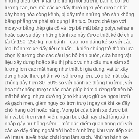
những điều kiện khắt khe trong môi trường bán lẻ có lưu
lượng cao, nơi mà các xe đẩy thường xuyên được chất
đầy hàng hóa cồng kềnh, bị đẩy trên những nền sàn không
bằng phẳng và phải sử dụng liên tục. Được chế tạo với
moay-ơ bằng thép gia cố và lớp bề mặt bằng polyurethane
hoặc cao su dày, những bánh xe này được thiết kế để chịu
tải từ 150–250 kg mỗi bánh – cao hơn đáng kể so với các
loại bánh xe xe đẩy tiêu chuẩn – khiến chúng trở thành lựa
chọn lý tưởng cho các câu lạc bộ bán buôn, cửa hàng vật
liệu xây dựng hoặc siêu thị phục vụ nhu cầu mua sắm số
lượng lớn các mặt hàng như thiết bị gia dụng, vật tư xây
dựng hoặc thực phẩm với số lượng lớn. Lớp bề mặt của
chúng dày hơn 30–50% so với bánh xe thông thường, với
họa tiết chống trượt chắc chắn giúp bám đường tốt trên bề
mặt bê tông, nhựa đường (cho khu vực giữ xe ngoài trời)
và gạch men, giảm nguy cơ trơn trượt ngay cả khi xe đẩy
chở hàng ướt hoặc nặng. Vòng bi của bánh xe được bịt
kín và bôi trơn vĩnh viễn, ngăn bụi, đất hay chất lỏng xâm
nhập gây hư hỏng sớm – một đặc điểm quan trọng đối với
các xe đẩy dùng ngoài trời hoặc ở những khu vực tiếp xúc
với mưa, tuyết hoặc chất lỏng làm sạch. Những bánh xe