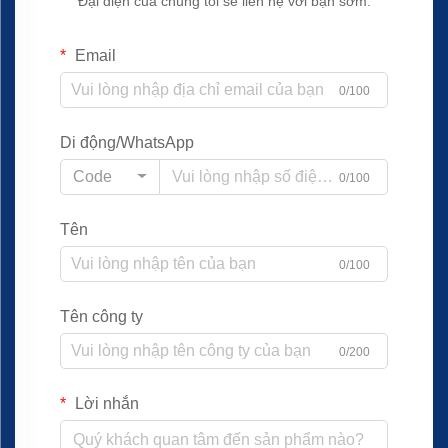
Đại diện của chúng tôi sẽ liên hệ với bạn sớm.
Email
0/100
Di động/WhatsApp
Code
0/100
Tên
0/100
Tên công ty
0/200
Lời nhắn