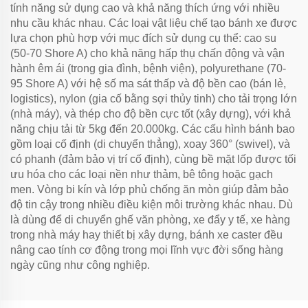
tính năng sử dụng cao và khả năng thích ứng với nhiều
nhu cầu khác nhau. Các loại vật liệu chế tạo bánh xe được
lựa chọn phù hợp với mục đích sử dụng cụ thể: cao su
(50-70 Shore A) cho khả năng hấp thụ chấn động và vận
hành êm ái (trong gia đình, bệnh viện), polyurethane (70-
95 Shore A) với hệ số ma sát thấp và độ bền cao (bán lẻ,
logistics), nylon (gia cố bằng sợi thủy tinh) cho tải trọng lớn
(nhà máy), và thép cho độ bền cực tốt (xây dựng), với khả
năng chịu tải từ 5kg đến 20.000kg. Các cấu hình bánh bao
gồm loại cố định (di chuyển thẳng), xoay 360° (swivel), và
có phanh (đảm bảo vị trí cố định), cùng bề mặt lốp được tối
ưu hóa cho các loại nền như thảm, bê tông hoặc gạch
men. Vòng bi kín và lớp phủ chống ăn mòn giúp đảm bảo
độ tin cậy trong nhiều điều kiện môi trường khác nhau. Dù
là dùng để di chuyển ghế văn phòng, xe đẩy y tế, xe hàng
trong nhà máy hay thiết bị xây dựng, bánh xe caster đều
nâng cao tính cơ động trong mọi lĩnh vực đời sống hàng
ngày cũng như công nghiệp.