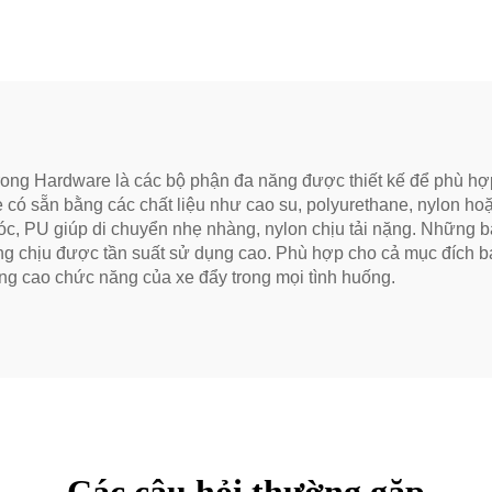
ng Hardware là các bộ phận đa năng được thiết kế để phù hợp
ó sẵn bằng các chất liệu như cao su, polyurethane, nylon hoặc
c, PU giúp di chuyển nhẹ nhàng, nylon chịu tải nặng. Những bá
húng chịu được tần suất sử dụng cao. Phù hợp cho cả mục đích b
âng cao chức năng của xe đẩy trong mọi tình huống.