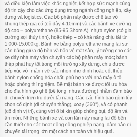
và điều kiện làm việc khắc nghiệt, kết hợp sức mạnh cùng
độ tin cậy cho các ứng dụng trong ngành công nghiệp, xây
dựng và logistics. Các bộ phận này được chế tạo với
khung thép gia cố (độ dày 4-10mm) và các bánh xe cường
độ cao – polyurethane (85-95 Shore A), nhựa nylon (có gia
cường sợi thủy tinh), hoặc thép – có khả năng chịu tải từ
1.000-15.000kg. Bánh xe bằng polyurethane mang lại sự
cân bằng giữa độ bền và bảo vệ mặt sàn, lý tưởng cho các
xe đẩy nhà máy vận chuyển các bộ phận máy móc; bánh
thép phát huy tốt trong môi trường xây dựng, chịu được
tiếp xúc với mảnh vỡ sắc nhọn như đinh hoặc cốt thép;
bánh nylon chống hóa chất, phù hợp với nhà máy ô tô
hoặc phòng thí nghiệm. Bề mặt bánh xe được tối ưu hóa
cho địa hình gồ ghề (bê tông, nhựa đường) nhằm đảm bảo
di chuyển trơn tru dưới tải nặng. Các cấu hình bao gồm tùy
chọn cố định (di chuyển thẳng), xoay (360°), và có phanh
(cố định vị trí), cùng với ổ bi kín giúp chống bụi, độ ẩm và
ăn mòn. Những bánh xe và con lăn này mang lại độ bền
cần thiết cho các hoạt động công nghiệp nặng, đảm bảo di
chuyển tải trọng lớn một cách an toàn và hiệu quả.