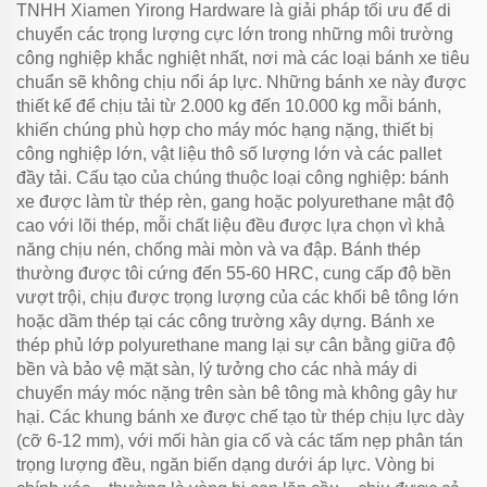
TNHH Xiamen Yirong Hardware là giải pháp tối ưu để di
chuyển các trọng lượng cực lớn trong những môi trường
công nghiệp khắc nghiệt nhất, nơi mà các loại bánh xe tiêu
chuẩn sẽ không chịu nổi áp lực. Những bánh xe này được
thiết kế để chịu tải từ 2.000 kg đến 10.000 kg mỗi bánh,
khiến chúng phù hợp cho máy móc hạng nặng, thiết bị
công nghiệp lớn, vật liệu thô số lượng lớn và các pallet
đầy tải. Cấu tạo của chúng thuộc loại công nghiệp: bánh
xe được làm từ thép rèn, gang hoặc polyurethane mật độ
cao với lõi thép, mỗi chất liệu đều được lựa chọn vì khả
năng chịu nén, chống mài mòn và va đập. Bánh thép
thường được tôi cứng đến 55-60 HRC, cung cấp độ bền
vượt trội, chịu được trọng lượng của các khối bê tông lớn
hoặc dầm thép tại các công trường xây dựng. Bánh xe
thép phủ lớp polyurethane mang lại sự cân bằng giữa độ
bền và bảo vệ mặt sàn, lý tưởng cho các nhà máy di
chuyển máy móc nặng trên sàn bê tông mà không gây hư
hại. Các khung bánh xe được chế tạo từ thép chịu lực dày
(cỡ 6-12 mm), với mối hàn gia cố và các tấm nẹp phân tán
trọng lượng đều, ngăn biến dạng dưới áp lực. Vòng bi