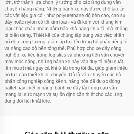
lớn, trở thành lựa chọn lý tưởng cho các ứng dụng vận
chuyển hàng nặng. Những bánh xe này được chế tạo từ
các vật liệu gia cố - như polyurethane độ bền cao, cao su
dày hoặc nylon có lõi kim loại - và đi kèm với khung kim
loại chắc chắn nhằm đảm bảo khả năng chịu tải mà không
bị biến dạng. Thiết kế của chúng tập trung vào việc phân
bố đều trọng lượng, giảm áp lực lên từng bộ phận riêng lẻ
và nâng cao độ bền tổng thể. Phù hợp cho xe đẩy công
nghiệp, xe kéo trong logistics và phương tiện vận chuyển
máy móc nặng, những bánh xe này vẫn duy trì hiệu suất
lăn mượt mà ngay cả khi ở tải trọng tối đa, giúp giảm thiểu
nỗ lực cần thiết khi di chuyển. Dù là vận chuyển các bộ
phận công nghiệp cồng kềnh, hàng hóa đã được đóng
pallet hay thiết bị nặng, bánh xe đẩy tải trọng cao vẫn
mang lại sức mạnh và sự ổn định cần thiết cho các ứng
dụng đòi hỏi khắt khe.