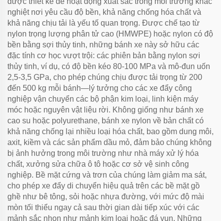
được thiết kế để hoạt động xuất sắc trong môi trường khắc
nghiệt nơi yêu cầu độ bền, khả năng chống hóa chất và
khả năng chịu tải là yếu tố quan trọng. Được chế tạo từ
nylon trọng lượng phân tử cao (HMWPE) hoặc nylon có độ
bền bằng sợi thủy tinh, những bánh xe này sở hữu các
đặc tính cơ học vượt trội: các phiên bản bằng nylon sợi
thủy tinh, ví dụ, có độ bền kéo 80-100 MPa và mô-đun uốn
2,5-3,5 GPa, cho phép chúng chịu được tải trọng từ 200
đến 500 kg mỗi bánh—lý tưởng cho các xe đẩy công
nghiệp vận chuyển các bộ phận kim loại, linh kiện máy
móc hoặc nguyên vật liệu rời. Không giống như bánh xe
cao su hoặc polyurethane, bánh xe nylon về bản chất có
khả năng chống lại nhiều loại hóa chất, bao gồm dung môi,
axit, kiềm và các sản phẩm dầu mỏ, đảm bảo chúng không
bị ảnh hưởng trong môi trường như nhà máy xử lý hóa
chất, xưởng sửa chữa ô tô hoặc cơ sở vệ sinh công
nghiệp. Bề mặt cứng và trơn của chúng làm giảm ma sát,
cho phép xe đẩy di chuyển hiệu quả trên các bề mặt gồ
ghề như bê tông, sỏi hoặc nhựa đường, với mức độ mài
mòn tối thiểu ngay cả sau thời gian dài tiếp xúc với các
mảnh sắc nhọn như mảnh kim loại hoặc đá vụn. Những