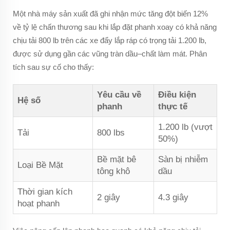
Một nhà máy sản xuất đã ghi nhận mức tăng đột biến 12%
về tỷ lệ chấn thương sau khi lắp đặt phanh xoay có khả năng
chịu tải 800 lb trên các xe đẩy lắp ráp có trọng tải 1.200 lb,
được sử dụng gần các vũng tràn dầu–chất làm mát. Phân
tích sau sự cố cho thấy:
Yêu cầu về
Điều kiện
Hệ số
phanh
thực tế
1.200 lb (vượt
Tải
800 lbs
50%)
Bề mặt bê
Sàn bị nhiễm
Loại Bề Mặt
tông khô
dầu
Thời gian kích
2 giây
4.3 giây
hoạt phanh