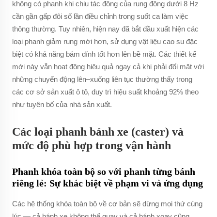
không có phanh khi chịu tác động của rung động dưới 8 Hz
cần gần gấp đôi số lần điều chỉnh trong suốt ca làm việc
thông thường. Tuy nhiên, hiện nay đã bắt đầu xuất hiện các
loại phanh giảm rung mới hơn, sử dụng vật liệu cao su đặc
biệt có khả năng bám dính tốt hơn lên bề mặt. Các thiết kế
mới này vẫn hoạt động hiệu quả ngay cả khi phải đối mặt với
những chuyển động lên–xuống liên tục thường thấy trong
các cơ sở sản xuất ô tô, duy trì hiệu suất khoảng 92% theo
như tuyên bố của nhà sản xuất.
Các loại phanh bánh xe (caster) và
mức độ phù hợp trong vận hành
Phanh khóa toàn bộ so với phanh từng bánh
riêng lẻ: Sự khác biệt về phạm vi và ứng dụng
Các hệ thống khóa toàn bộ về cơ bản sẽ dừng mọi thứ cùng
lúc — cả bánh xe không thể quay và cả bánh xoay cũng