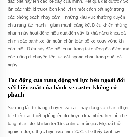
đặc biệt này lên các xe đẩy của mình. Kết quả đạt được? Số
lần các thiết bị trượt lệch khỏi vị trí một cách bất ngờ trong
các phòng sạch nhạy cảm—những khu vực thường xuyên
chịu rung lắc mạnh—giảm mạnh đáng kể. Điều khiến những
phanh này hoạt động hiệu quả đến vậy là khả năng khóa cả
chính các bánh xe lẫn ngăn chặn toàn bộ xe xoay vòng khi
cần thiết. Điều này đặc biệt quan trọng tại những địa điểm mà
các luồng di chuyển liên tục cắt ngang nhau trong suốt cả
ngày.
Tác động của rung động và lực bên ngoài đối
với hiệu suất của bánh xe caster không có
phanh
Sự rung lắc từ băng chuyền và các máy đang vận hành thực
tế khiến các thiết bị lỏng lẻo di chuyển khá nhiều trên nền bê
tông nhẵn, đôi khi lên tới 15 centimet mỗi giờ. Một số thử
nghiệm được thực hiện vào năm 2021 cho thấy bánh xe