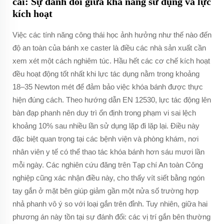
cái: Sự đánh đổi giữa khả năng sử dụng và lực
kích hoạt
Việc các tính năng công thái học ảnh hưởng như thế nào đến
độ an toàn của bánh xe caster là điều các nhà sản xuất cần
xem xét một cách nghiêm túc. Hầu hết các cơ chế kích hoạt
đều hoạt động tốt nhất khi lực tác dụng nằm trong khoảng
18–35 Newton mét để đảm bảo việc khóa bánh được thực
hiện đúng cách. Theo hướng dẫn EN 12530, lực tác động lên
bàn đạp phanh nên duy trì ổn định trong phạm vi sai lệch
khoảng 10% sau nhiều lần sử dụng lặp đi lặp lại. Điều này
đặc biệt quan trọng tại các bệnh viện và phòng khám, nơi
nhân viên y tế có thể thao tác khóa bánh hơn sáu mươi lần
mỗi ngày. Các nghiên cứu đăng trên Tạp chí An toàn Công
nghiệp cũng xác nhận điều này, cho thấy vít siết bằng ngón
tay gắn ở mặt bên giúp giảm gần một nửa số trường hợp
nhả phanh vô ý so với loại gắn trên đỉnh. Tuy nhiên, giữa hai
phương án này tồn tại sự đánh đổi: các vị trí gắn bên thường