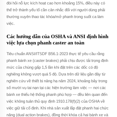
đòi hỏi nỗ lực kích hoạt cao hơn khoảng 15%, điều này có
thể trở thành yếu tố cần cân nhắc đối với người dùng phải
thường xuyên thao tác khóa/mở phanh trong suốt ca làm
việc.
Các hướng dẫn của OSHA và ANSI định hình
việc lựa chọn phanh caster an toàn
Tiêu chuẩn ANSI/ITSDF B56.1-2023 thực tế yêu cầu rằng
phanh bánh xe (caster brakes) phải chịu được tải trọng định
mức của chúng gấp 1,5 lần khi đặt trên các dốc có độ
nghiêng không vượt quá 5 độ. Dựa trên dữ liệu gần đây từ
nghiên cứu về thiết bị nâng hạ năm 2024, khoảng bảy trong
số mười vụ tai nạn tại các hiện trường làm việc — nơi các
bánh xe thiếu hệ thống phanh phù hợp — đều liên quan đến
việc không tuân thủ quy định 1910.178(f)(2) của OSHA về
việc giữ tải cố định. Khi nhà sản xuất lắp đặt phanh hai chức
năng (dual action brakes), đồng thời khóa cả hai bánh xe và