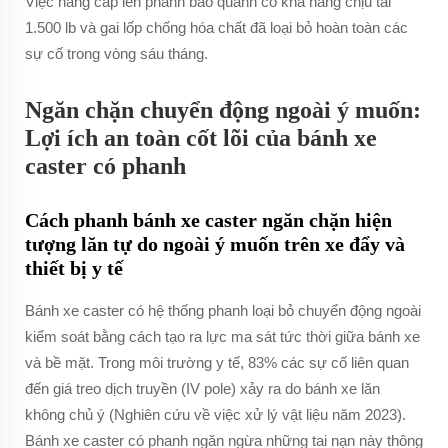
Việc nâng cấp lên phanh bao quanh có khả năng chịu tải
1.500 lb và gai lốp chống hóa chất đã loại bỏ hoàn toàn các
sự cố trong vòng sáu tháng.
Ngăn chặn chuyển động ngoài ý muốn:
Lợi ích an toàn cốt lõi của bánh xe
caster có phanh
Cách phanh bánh xe caster ngăn chặn hiện
tượng lăn tự do ngoài ý muốn trên xe đẩy và
thiết bị y tế
Bánh xe caster có hệ thống phanh loại bỏ chuyển động ngoài
kiểm soát bằng cách tạo ra lực ma sát tức thời giữa bánh xe
và bề mặt. Trong môi trường y tế, 83% các sự cố liên quan
đến giá treo dịch truyền (IV pole) xảy ra do bánh xe lăn
không chủ ý (Nghiên cứu về việc xử lý vật liệu năm 2023).
Bánh xe caster có phanh ngăn ngừa những tai nạn này thông