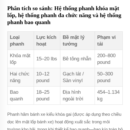
Phân tích so sánh: Hệ thống phanh khóa mặt
lốp, hệ thống phanh đa chức năng và hệ thống
phanh bao quanh
Loại
Lực kích
Bề mặt lý
Phạm vi
phanh
hoạt
tưởng
tải
Khóa mặt
200–800
15–20 lbs
Bê tông nhẵn
lốp
pound
Hai chức
10–12
Gạch lát /
50–300
năng
pound
Sàn vinyl
pound
Bao
18–25
Địa hình
454–1.134
quanh
pound
ngoài trời
kg
Phanh hãm bánh xe kiểu khóa gai (được áp dụng theo chiều
dọc lên mặt lốp bánh xe) hoạt động xuất sắc trong môi
trường kho bãi, trong khi thiết kế bao quanh—bao kín toàn bộ