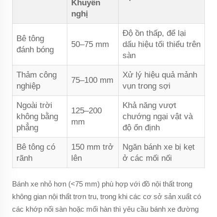
Khuyến
nghị
Độ ồn thấp, để lại
Bê tông
50–75 mm
dấu hiệu tối thiểu trên
đánh bóng
sàn
Thảm công
Xử lý hiệu quả mảnh
75–100 mm
nghiệp
vụn trong sợi
Ngoài trời
Khả năng vượt
125–200
không bằng
chướng ngại vật và
mm
phẳng
độ ổn định
Bê tông có
150 mm trở
Ngăn bánh xe bị kẹt
rãnh
lên
ở các mối nối
Bánh xe nhỏ hơn (<75 mm) phù hợp với đồ nội thất trong
không gian nội thất trơn tru, trong khi các cơ sở sản xuất có
các khớp nối sàn hoặc mối hàn thì yêu cầu bánh xe đường