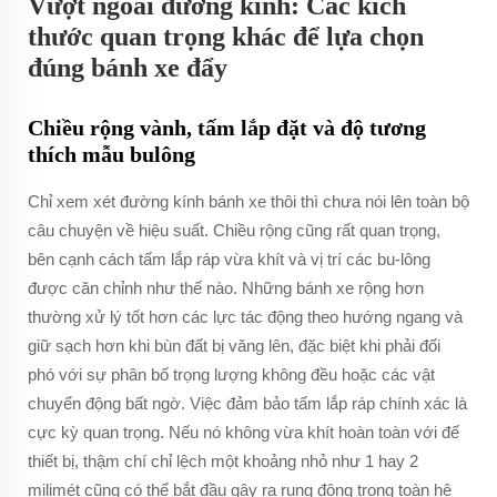
Vượt ngoài đường kính: Các kích
thước quan trọng khác để lựa chọn
đúng bánh xe đẩy
Chiều rộng vành, tấm lắp đặt và độ tương
thích mẫu bulông
Chỉ xem xét đường kính bánh xe thôi thì chưa nói lên toàn bộ
câu chuyện về hiệu suất. Chiều rộng cũng rất quan trọng,
bên cạnh cách tấm lắp ráp vừa khít và vị trí các bu-lông
được căn chỉnh như thế nào. Những bánh xe rộng hơn
thường xử lý tốt hơn các lực tác động theo hướng ngang và
giữ sạch hơn khi bùn đất bị văng lên, đặc biệt khi phải đối
phó với sự phân bố trọng lượng không đều hoặc các vật
chuyển động bất ngờ. Việc đảm bảo tấm lắp ráp chính xác là
cực kỳ quan trọng. Nếu nó không vừa khít hoàn toàn với đế
thiết bị, thậm chí chỉ lệch một khoảng nhỏ như 1 hay 2
milimét cũng có thể bắt đầu gây ra rung động trong toàn hệ