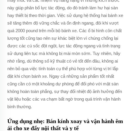
máy móc và các nhiệm vụ nâng nặng vì những kích thước
này giúp phân bổ lực tác động, do đó tránh làm hư hại sàn
hay thiết bị theo thời gian. Việc sử dụng hệ thống hai bánh xe
sẽ tăng thêm độ vững chắc và ổn định ngang, đôi khi vượt
quá 2000 pound trên mỗi bộ bánh xe. Các ổ bi hình côn chất
lượng tốt cũng tạo nên sự khác biệt lớn vì chúng chống lại
được các cú sốc đột ngột, lực tác động ngang và tình trạng
sử dụng liên tục mà không bị mài mòn sớm. Tuy nhiên, hãy
nhớ rằng, dù thông số kỹ thuật có vẻ tốt đến đâu, không ai
nên bỏ qua việc tính toán cụ thể phù hợp với từng vị trí lắp
đặt khi chọn bánh xe. Ngay cả những sản phẩm tốt nhất
cũng cần có một khoảng dự phòng để đối phó với mặt sàn
không hoàn toàn phẳng, sự thay đổi nhiệt độ ảnh hưởng đến
vật liệu hoặc các va chạm bất ngờ trong quá trình vận hành
bình thường.
Ứng dụng nhẹ: Bán kính xoay và vận hành êm
ái cho xe đẩy nội thất và y tế