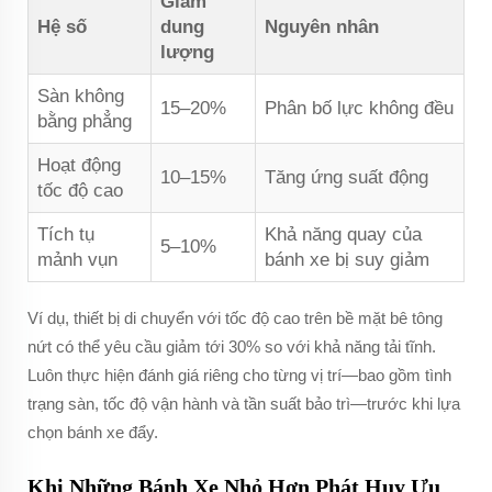
Giảm
Hệ số
dung
Nguyên nhân
lượng
Sàn không
15–20%
Phân bố lực không đều
bằng phẳng
Hoạt động
10–15%
Tăng ứng suất động
tốc độ cao
Tích tụ
Khả năng quay của
5–10%
mảnh vụn
bánh xe bị suy giảm
Ví dụ, thiết bị di chuyển với tốc độ cao trên bề mặt bê tông
nứt có thể yêu cầu giảm tới 30% so với khả năng tải tĩnh.
Luôn thực hiện đánh giá riêng cho từng vị trí—bao gồm tình
trạng sàn, tốc độ vận hành và tần suất bảo trì—trước khi lựa
chọn bánh xe đẩy.
Khi Những Bánh Xe Nhỏ Hơn Phát Huy Ưu