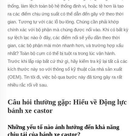
thống, làm lệch toàn bộ hệ thống định vị, hoặc tệ hơn là tạo
ra các điểm chịu ứng suất có thể dẫn đến gãy vỡ theo thời
gian. Tương tự với các lỗ bu-lông. Chúng cần phải khớp
chính xác với bộ phận mà chúng được nối vào. Khi có bất kỳ
sự lệch lạc nào ở đây, các điểm nối sẽ yếu dần theo thời
gian, các bộ phận mài mòn nhanh hơn, và trường hợp xấu
nhất? Toàn bộ cụm có thể bị tuột ra trong lúc vận hành.
Trước khi lắp ráp bất cứ thứ gì, hãy kiểm tra kỹ lại tất cả các
kích thước này so với thông số kỹ thuật của nhà sản xuất
(OEM). Tin tôi đi, việc bỏ qua bước này đã từng gây ra rất
nhiều rắc rối về sau.
Câu hỏi thường gặp: Hiểu về Động lực
bánh xe castor
Những yếu tố nào ảnh hưởng đến khả năng
chịu tải của bánh xe castor?