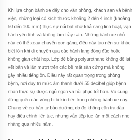
Khi lựa chọn bánh xe đẩy cho văn phòng, khách sạn và bệnh
viện, những loại có kích thước khoảng 2 đến 4 inch (khoảng
50 đến 100 mm) thực sự nổi bật nhờ khả năng linh hoạt, vận
hành yên tĩnh và không làm trầy sàn. Những bánh xe nhỏ
này có thể xoay chuyển gọn gàng, điều này tạo nên sự khác
biệt lớn khi di chuyển qua các hành lang đông đúc hoặc
không gian chật hẹp. Lớp đế bằng polyurethane không để lại
vết bẩn và lăn mượt trên các bề mặt sàn cứng mà không
gây nhiều tiếng ồn. Điều này rất quan trọng trong phòng
bệnh, nơi duy trì mức âm thanh dưới 55 decibel giúp bệnh
nhân thực sự được ngủ ngon và hồi phục tốt hơn. Và cũng
đừng quên các vòng bi bi kín bên trong những bánh xe này.
Chúng về cơ bản tự bảo dưỡng, do đó không cần tra dầu
hay điều chỉnh liên tục, nhưng vẫn tiếp tục lăn một cách nhẹ
nhàng qua nhiều năm.