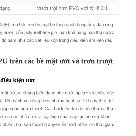
 dạng
Vượt trội hơn PVC với tỷ lệ 3:1
COF) trên 0,5 trên bề mặt bê tông đánh bóng ẩm, đáp ứng
 kỵ nước của polyurethane giới hạn khả năng hấp thụ nước
độ bám như các vật liệu xốp trong điều kiện ẩm kéo dài.
U trên các bề mặt ướt và trơn trượt
 điều kiện ướt
ề mặt ướt vì chúng biến dạng nhẹ dưới áp lực và chứa các
 vật liệu bánh xe cứng hơn, những bánh xe PU này thực tế
 giúp ngăn ngừa trượt. Các bài kiểm tra do bên thứ ba thực
trên sàn phủ nước. Loại hiệu suất này tạo nên sự khác
ực phẩm, nơi sàn thường xuyên ẩm ướt phần lớn thời gian.