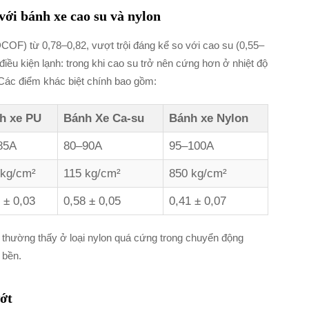
với bánh xe cao su và nylon
COF) từ 0,78–0,82, vượt trội đáng kể so với cao su (0,55–
 điều kiện lạnh: trong khi cao su trở nên cứng hơn ở nhiệt độ
Các điểm khác biệt chính bao gồm:
h xe PU
Bánh Xe Ca-su
Bánh xe Nylon
85A
80–90A
95–100A
 kg/cm²
115 kg/cm²
850 kg/cm²
 ± 0,03
0,58 ± 0,05
0,41 ± 0,07
thường thấy ở loại nylon quá cứng trong chuyển động
 bền.
ớt