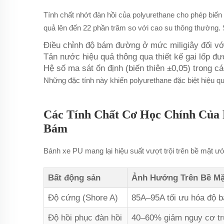
Tính chất nhớt đàn hồi của polyurethane cho phép biến d
quả lên đến 22 phần trăm so với cao su thông thường. 
Điều chỉnh độ bám đường ở mức miligiây đối v
Tản nước hiệu quả thông qua thiết kế gai lốp đư
Hệ số ma sát ổn định (biến thiên ±0,05) trong cá
Những đặc tính này khiến polyurethane đặc biệt hiệu 
Các Tính Chất Cơ Học Chính Của
Bám
Bánh xe PU mang lại hiệu suất vượt trội trên bề mặt ướ
Bất động sản
Ảnh Hưởng Trên Bề Mặ
Độ cứng (Shore A)
85A–95A tối ưu hóa độ 
Độ hồi phục đàn hồi
40–60% giảm nguy cơ t