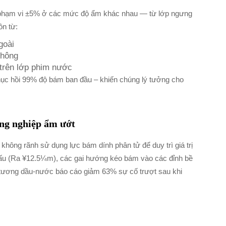
 phạm vi ±5% ở các mức độ ẩm khác nhau — từ lớp ngưng
ồn từ:
goài
không
 trên lớp phim nước
hục hồi 99% độ bám ban đầu – khiến chúng lý tưởng cho
ông nghiệp ẩm ướt
không rãnh sử dụng lực bám dính phân tử để duy trì giá trị
cấu (Ra ¥12.5¼m), các gai hướng kéo bám vào các đỉnh bề
tương dầu-nước báo cáo giảm 63% sự cố trượt sau khi