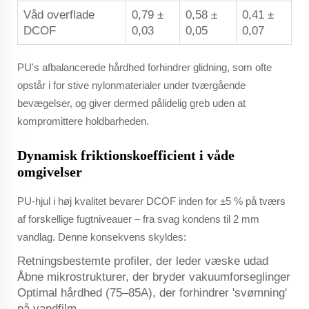
Våd overflade
0,79 ±
0,58 ±
0,41 ±
DCOF
0,03
0,05
0,07
PU's afbalancerede hårdhed forhindrer glidning, som ofte
opstår i for stive nylonmaterialer under tværgående
bevægelser, og giver dermed pålidelig greb uden at
kompromittere holdbarheden.
Dynamisk friktionskoefficient i våde
omgivelser
PU-hjul i høj kvalitet bevarer DCOF inden for ±5 % på tværs
af forskellige fugtniveauer – fra svag kondens til 2 mm
vandlag. Denne konsekvens skyldes:
Retningsbestemte profiler, der leder væske udad
Åbne mikrostrukturer, der bryder vakuumforseglinger
Optimal hårdhed (75–85A), der forhindrer 'svømning'
på vandfilm