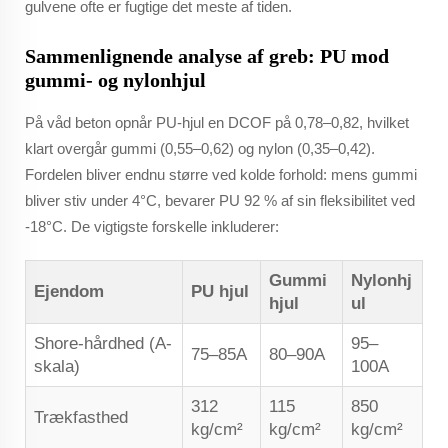
gulvene ofte er fugtige det meste af tiden.
Sammenlignende analyse af greb: PU mod
gummi- og nylonhjul
På våd beton opnår PU-hjul en DCOF på 0,78–0,82, hvilket
klart overgår gummi (0,55–0,62) og nylon (0,35–0,42).
Fordelen bliver endnu større ved kolde forhold: mens gummi
bliver stiv under 4°C, bevarer PU 92 % af sin fleksibilitet ved
-18°C. De vigtigste forskelle inkluderer:
Gummi
Nylonhj
Ejendom
PU hjul
hjul
ul
Shore-hårdhed (A-
95–
75–85A
80–90A
skala)
100A
312
115
850
Trækfasthed
kg/cm²
kg/cm²
kg/cm²