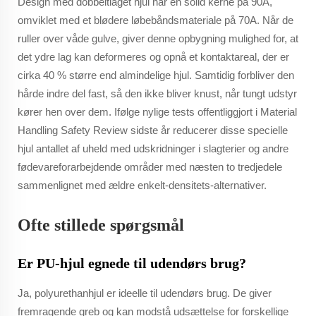
Design med dobbeltlaget hjul har en solid kerne på 90A,
omviklet med et blødere løbebåndsmateriale på 70A. Når de
ruller over våde gulve, giver denne opbygning mulighed for, at
det ydre lag kan deformeres og opnå et kontaktareal, der er
cirka 40 % større end almindelige hjul. Samtidig forbliver den
hårde indre del fast, så den ikke bliver knust, når tungt udstyr
kører hen over dem. Ifølge nylige tests offentliggjort i Material
Handling Safety Review sidste år reducerer disse specielle
hjul antallet af uheld med udskridninger i slagterier og andre
fødevareforarbejdende områder med næsten to tredjedele
sammenlignet med ældre enkelt-densitets-alternativer.
Ofte stillede spørgsmål
Er PU-hjul egnede til udendørs brug?
Ja, polyurethanhjul er ideelle til udendørs brug. De giver
fremragende greb og kan modstå udsættelse for forskellige