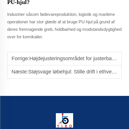
PU-hjul?
Industrier såsom fødevareproduktion, logistik og maritime
operationer har stor glæde af at bruge PU-hjul på grund af
deres fremragende greb, holdbarhed og modstandsdygtighed
over for kemikalier.
Forrige:
Højdejusteringsområdet for justerbare udjævningsfødder: Sådan vælger du den rigtige
Næste:
Støjsvage løbehjul: Stille drift i ethvert miljø