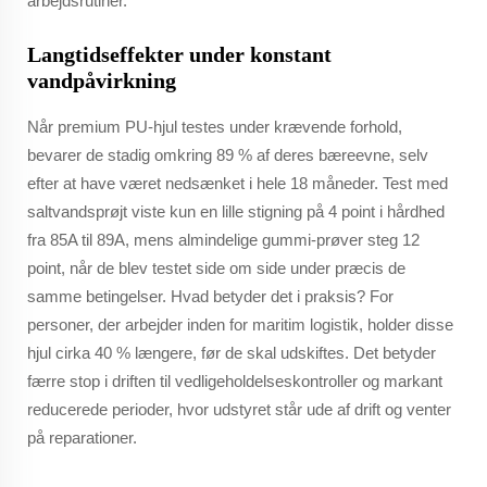
arbejdsrutiner.
Langtidseffekter under konstant
vandpåvirkning
Når premium PU-hjul testes under krævende forhold,
bevarer de stadig omkring 89 % af deres bæreevne, selv
efter at have været nedsænket i hele 18 måneder. Test med
saltvandsprøjt viste kun en lille stigning på 4 point i hårdhed
fra 85A til 89A, mens almindelige gummi-prøver steg 12
point, når de blev testet side om side under præcis de
samme betingelser. Hvad betyder det i praksis? For
personer, der arbejder inden for maritim logistik, holder disse
hjul cirka 40 % længere, før de skal udskiftes. Det betyder
færre stop i driften til vedligeholdelseskontroller og markant
reducerede perioder, hvor udstyret står ude af drift og venter
på reparationer.