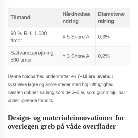
Hårdhedsæ
Diameteræ
Tilstand
ndring
ndring
90 % RH, 1.000
¥ 5 Shore A
0.3%
timer
Saltvandsprøjtning,
¥ 3 Shore A
0.2%
500 timer
Denne holdbarhed understøtter en
7–10 års levetid
i
kystnære lagre og andre steder med høj luftfugtighed,
næsten dobbelt så lang som de 3–5 år, som gummihjul har
under lignende forhold.
Design- og materialeinnovationer for
overlegen greb på våde overflader