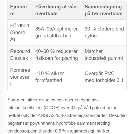
Ejendo
Påvirkning af våd
Sammenligning
m
overflade
på tør overflade
Hårdhed
85A–95A optimerer
30 % blødere end
(Shore
greb/holdbarhed
nylon
A)
Rebound
40–60 % reducerer
Matcher
Elastisk
risikoen for planing
industrielt gummi
Kompres
<10 % sikrer
Overgår PVC
sionssæ
formfasthed
med forholdet 3:1
t
Sammen sikrer disse egenskaber en dynamisk
friktionskoefficient (DCOF) over 0,5 på våd poleret beton,
hvilket opfylder ANSI A326.3-sikkerhedsstandarder. Desuden
begrænser polyurethans hydrofobe sammensætning
vandabsorption til under 0,5 % vægtmæssigt, hvilket