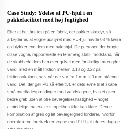
Case Study: Ydelse af PU-hjul i en
pakkefacilitet med høj fugtighed
Efter et helt års test på en fabrik, der pakker skaldyr, så
arbejderne, at vogne udstyret med PU-hjul havde 63 % færre
glidulykker end dem med nylonhjul. De personer, der brugte
disse vogne, rapporterede en temmelig stabil modstand, når
de skubbede dem hen over gulvet med forskellige mængder
vand, med en målt friktion mellem 0,18 og 0,22 på
friktionsskalaen, selv når der var fra 1 mm til 3 mm stående
vand. Det, der gør PU så effektivt, er dets evne til at skabe
små overfladespændinger mod vandslagene, hvilket giver
bedre greb uden at ofre bevægelseshastighed – noget
almindelige materialer simpelthen ikke kan klare. Denne
kombination af greb og let bevægelighed forklarer, hvorfor
operatørerne foretrækker vogne med PU-hjul i deres daglige