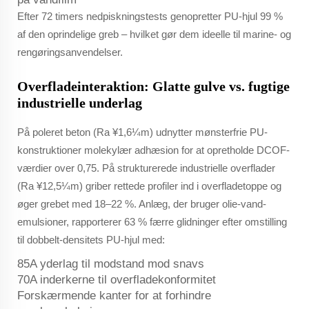
Efter 72 timers nedpiskningstests genopretter PU-hjul 99 %
af den oprindelige greb – hvilket gør dem ideelle til marine- og
rengøringsanvendelser.
Overfladeinteraktion: Glatte gulve vs. fugtige
industrielle underlag
På poleret beton (Ra ¥1,6¼m) udnytter mønsterfrie PU-
konstruktioner molekylær adhæsion for at opretholde DCOF-
værdier over 0,75. På strukturerede industrielle overflader
(Ra ¥12,5¼m) griber rettede profiler ind i overfladetoppe og
øger grebet med 18–22 %. Anlæg, der bruger olie-vand-
emulsioner, rapporterer 63 % færre glidninger efter omstilling
til dobbelt-densitets PU-hjul med:
85A yderlag til modstand mod snavs
70A inderkerne til overfladekonformitet
Forskærmende kanter for at forhindre